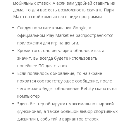
мобильных ставок. А если вам удобней ставить из
дома, то для вас есть возможность скачать Пари
Матч на свой компьютер в виде программы.
Следуя политике компании Google, в
официальном Play Market не распространяются
приложения для игр на деньги.
Кроме того, оно регулярно обновляется, а
значит, вы всегда будете использовать
новейшее ПО для ставок.
Если появилось обновление, то на экране
появится соответствующее сообщение, после
чего можно будет обновление Betcity скачать на
компьютер.
Здесь беттер обнаружит максимально широкий
функционал, а также большой выбор спортивных
дисциплин, событий и вариантов ставок.