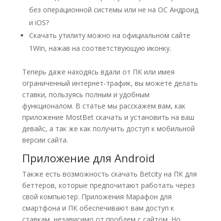
без операционной системы или не на ОС Андроид
и iOS?
Скачать утилиту можно на официальном сайте
1Win, нажав на соответствующую иконку.
Теперь даже находясь вдали от ПК или имея
ограниченный интернет-трафик, вы можете делать
ставки, пользуясь полным и удобным
функционалом. В статье мы расскажем вам, как
приложение MostBet скачать и установить на ваш
девайс, а так же как получить доступ к мобильной
версии сайта.
Приложение для Android
Также есть возможность скачать Betcity на ПК для
беттеров, которые предпочитают работать через
свой компьютер. Приложения Марафон для
смартфона и ПК обеспечивают вам доступ к
ставкам, независимо от проблем с сайтом. Но