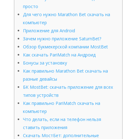
просто
Для чего нужно Marathon Bet скачать на
компьютер
Приложение для Android
Зачем нужно приложение SaturnBet?
Обзор букмекерской компании MostBet
Как скачать PariMatch на Андроид
Бонусы за установку
Как правильно Marathon Bet скачать на
разные девайсы
БК MostBet: скачать приложение для всех
типов устройств
Как правильно PariMatch скачать на
компьютер
Что делать, если на телефон нельзя
ставить приложения
Скачать МостБет: дополнительные