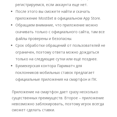
регистрируемся, если аккаунта еще нет.
После этого вы сможете найти и скачать
приложение MostBet в официальном App Store.
Обращаем внимание, что приложение можно
скачивать только с официального сайта, там все
файлы проверены и безопасны.
Срок обработки обращений от пользователей не
ограничен, поэтому ответа можно дождаться
только на следующие сутки или ещё позднее.
Букмекерская контора Париматч для
поклонников мобильных ставок предлагает
официальные приложения на смартфон и ПК.
Приложение на смартфон дает сразу несколько
существенных преимуществ. Второе – приложение
невозможно заблокировать, поэтому игрок всегда
сможет сделать ставки.