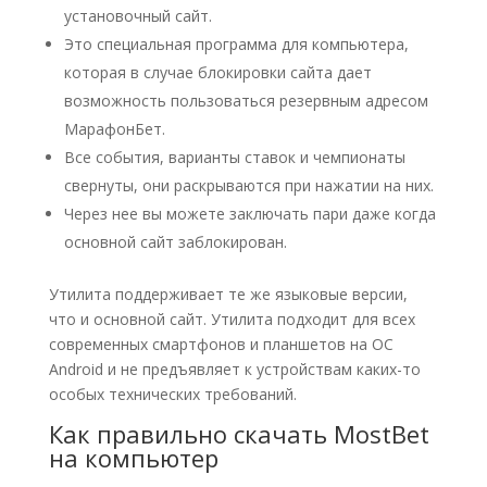
установочный сайт.
Это специальная программа для компьютера,
которая в случае блокировки сайта дает
возможность пользоваться резервным адресом
МарафонБет.
Все события, варианты ставок и чемпионаты
свернуты, они раскрываются при нажатии на них.
Через нее вы можете заключать пари даже когда
основной сайт заблокирован.
Утилита поддерживает те же языковые версии,
что и основной сайт. Утилита подходит для всех
современных смартфонов и планшетов на ОС
Android и не предъявляет к устройствам каких-то
особых технических требований.
Как правильно скачать MostBet
на компьютер