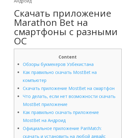
Андроид
Скачать приложение
Marathon Bet на
смартфоны с разными
ОС
Content
Обзоры букмекеров Узбекистана
Как правильно скачать MostBet на
компьютер
Скачать приложение MostBet на смартфон
Что делать, если нет возможности скачать
MostBet приложение
Как правильно скачать приложение
MostBet на Андроид
Официальное приложение PariMatch:
скачать и установить на любой девайс