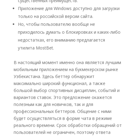
существенных преимуществ.
Приложение для Windows доступно для загрузки
только на российской версии сайта.
Но, чтобы пользователю вообще не
приходилось думать о блокировках и каких-либо
недостатках, его вниманию предлагается
утилита MostBet.
В настоящий момент именно она является лучшим
мобильным приложением на букмекерском рынке
Узбекистана. Здесь беттер обнаружит
максимально широкий функционал, а также
большой выбор спортивных дисциплин, событий и
вариантов ставок. Это предложение окажется
полезным как для новичков, так и для
профессиональных беттеров. Общение с ними
будет осуществляться в форме чата в режиме
реального времени. Срок обработки обращений от
пользователей не ограничен, поэтому ответа