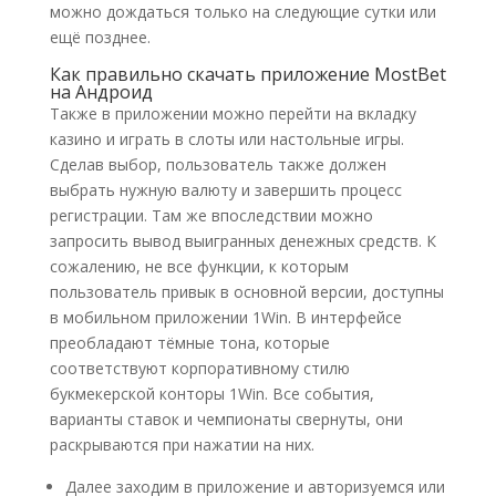
можно дождаться только на следующие сутки или
ещё позднее.
Как правильно скачать приложение MostBet
на Андроид
Также в приложении можно перейти на вкладку
казино и играть в слоты или настольные игры.
Сделав выбор, пользователь также должен
выбрать нужную валюту и завершить процесс
регистрации. Там же впоследствии можно
запросить вывод выигранных денежных средств. К
сожалению, не все функции, к которым
пользователь привык в основной версии, доступны
в мобильном приложении 1Win. В интерфейсе
преобладают тёмные тона, которые
соответствуют корпоративному стилю
букмекерской конторы 1Win. Все события,
варианты ставок и чемпионаты свернуты, они
раскрываются при нажатии на них.
Далее заходим в приложение и авторизуемся или