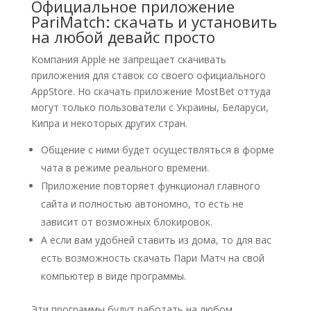
Официальное приложение
PariMatch: скачать и установить
на любой девайс просто
Компания Apple не запрещает скачивать
приложения для ставок со своего официального
AppStore. Но скачать приложение MostBet оттуда
могут только пользователи с Украины, Беларуси,
Кипра и некоторых других стран.
Общение с ними будет осуществляться в форме
чата в режиме реального времени.
Приложение повторяет функционал главного
сайта и полностью автономно, то есть не
зависит от возможных блокировок.
А если вам удобней ставить из дома, то для вас
есть возможность скачать Пари Матч на свой
компьютер в виде программы.
Эти программы будут работать на любом