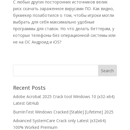
С любых других посторонних источников велик
риск скачать зараженное вирусами ПО. Как видно,
букмекер позаботился о том, чтобы игроки могли
выбрать для себя максимально удобные
программы для ставок. Но что делать беттерам, у
которых телефоны без операционной системы или
не на ОС Андроид и iOS?
Recent Posts
Adobe Acrobat 2025 Crack tool Windows 10 (x32-x64)
Latest GitHub
BurnInTest Windows Cracked [Stable] [Lifetime] 2025
Advanced SystemCare Crack only Latest (x32x64)
100% Worked Premium