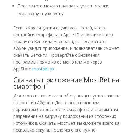
После этого можно начинать делать ставки,
если аккаунт уже есть.
Если такая ситуация случилась, то зайдите в
настройки смартфона в Apple ID и смените свою
страну на Кипр или Нидерланды. После этого
айфон увидит приложение, и пользователь сможет
скачать Бетсити. Проверяйте обновления
программы прямо из ее меню или же через
AppStore
mostbet pk
.
Скачать приложение MostBet на
смартфон
Для этого в шапке главной страницы нужно нажать
на логотип Айфона. Для этого открываем
параметры безопасности смартфона и ставим там
разрешение на загрузку приложений из сторонних
источников. Скачать МостБет вы сможете всего за
несколько секунд, после чего его нужно