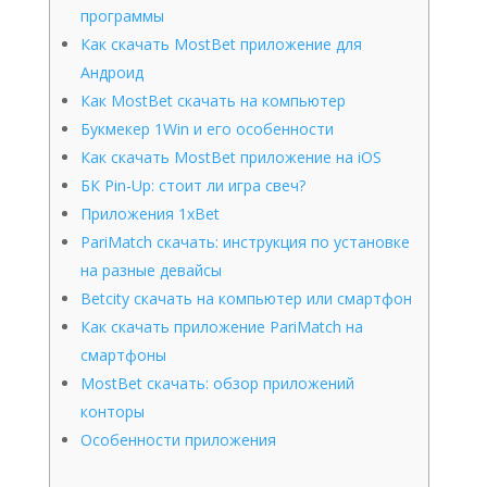
программы
Как скачать MostBet приложение для
Андроид
Как MostBet скачать на компьютер
Букмекер 1Win и его особенности
Как скачать MostBet приложение на iOS
БК Pin-Up: стоит ли игра свеч?
Приложения 1xBet
PariMatch скачать: инструкция по установке
на разные девайсы
Betcity скачать на компьютер или смартфон
Как скачать приложение PariMatch на
смартфоны
MostBet скачать: обзор приложений
конторы
Особенности приложения