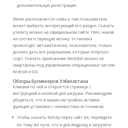
дополнительную регистрацию.
Меню располагается слева и там пользователь
может выбрать интересующий его раздел. Скачать
утилиту можно на официальном сайте 1Win, нажав
на соответствующую иконку. Установка
происходит автоматически, пользователь только
должен дать все разрешения, которые попросит
софт. Скачать приложение MostBet можно на
смартфоны под управлением операционных систем
Android и iOS.
Обзоры букмекеров Узбекистана
Кликаем по ней и откроется страница с
инструкцией и кнопкой для загрузки. Рекомендуем
убедиться, что в ваших настройках активна
функция установки с неизвестных источников.
Чтобы скачать Betcity через сайт БК, перейдите
по тому же пути, что и для Андроид и загрузите