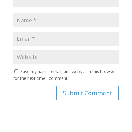
Save my name, email, and website in this browser
for the next time I comment.