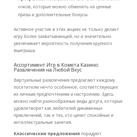
очков, которые можно обменять на ценные
призы и дополнительные бонусы.
Активное участие в этих акциях не только делает
игру более захватывающей, но и значительно
увеличивает вероятность получения крупного
выигрыша.
Ассортимент Игр в Комета Казино:
Развлечения на Любой Вкус
Виртуальные развлечения предлагают каждому
посетителю нечто особенное, соответствующее
их личным предпочтениям и настроению. Здесь
можно найти разнообразные виды досуга, которые
удовлетворят как любителей динамичных
приключений, так и тех, кто ценит спокойные и
интеллектуальные занятия.
Классические предложения
порадуют