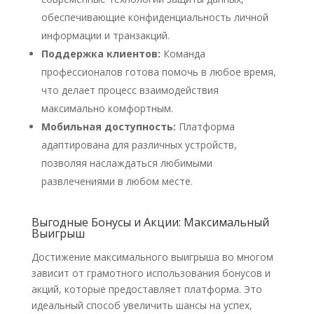
обеспечивающие конфиденциальность личной
информации и транзакций.
Поддержка клиентов:
Команда
профессионалов готова помочь в любое время,
что делает процесс взаимодействия
максимально комфортным.
Мобильная доступность:
Платформа
адаптирована для различных устройств,
позволяя наслаждаться любимыми
развлечениями в любом месте.
Выгодные Бонусы и Акции: Максимальный
Выигрыш
Достижение максимального выигрыша во многом
зависит от грамотного использования бонусов и
акций, которые предоставляет платформа. Это
идеальный способ увеличить шансы на успех,