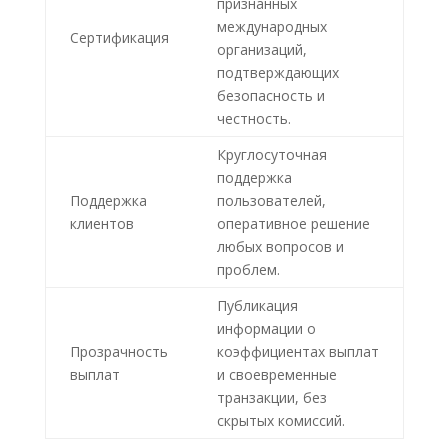
признанных
международных
Сертификация
организаций,
подтверждающих
безопасность и
честность.
Круглосуточная
поддержка
Поддержка
пользователей,
клиентов
оперативное решение
любых вопросов и
проблем.
Публикация
информации о
Прозрачность
коэффициентах выплат
выплат
и своевременные
транзакции, без
скрытых комиссий.