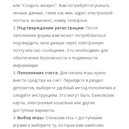
или “Создать аккаунт”. Вам потребуется указать
личные данные, такие как имя, адрес электронной
почты и, возможно, номер телефона.
Подтверждение регистрации:
После
заполнения формы вам может потребоваться
подтвердить свои данные через электронную
почту или смс-сообщение. Это необходимо для
обеспечения безопасности и подлинности
информации.
Пополнение счета:
Для начала игры нужно
внести средства на счет. Перейдите в раздел
депозитов, выберите удобный метод пополнения и
следуйте инструкциям. Это могут быть банковские
карты, электронные кошельки или другие
доступные варианты.
Выбор игры:
Ознакомьтесь с доступными
играми и выберите ту, которая вам наиболее