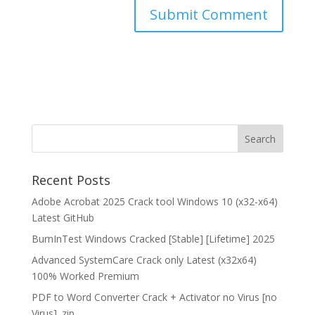
Recent Posts
Adobe Acrobat 2025 Crack tool Windows 10 (x32-x64)
Latest GitHub
BurnInTest Windows Cracked [Stable] [Lifetime] 2025
Advanced SystemCare Crack only Latest (x32x64)
100% Worked Premium
PDF to Word Converter Crack + Activator no Virus [no
Virus] .zip