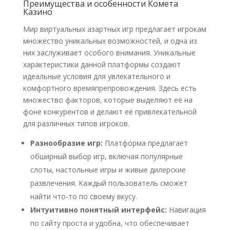
Преимущества и особенности Комета
Казино
Мир виртуальных азартных игр предлагает игрокам
множество уникальных возможностей, и одна из
них заслуживает особого внимания. Уникальные
характеристики данной платформы создают
идеальные условия для увлекательного и
комфортного времяпрепровождения. Здесь есть
множество факторов, которые выделяют её на
фоне конкурентов и делают её привлекательной
для различных типов игроков.
Разнообразие игр:
Платформа предлагает
обширный выбор игр, включая популярные
слоты, настольные игры и живые дилерские
развлечения. Каждый пользователь сможет
найти что-то по своему вкусу.
Интуитивно понятный интерфейс:
Навигация
по сайту проста и удобна, что обеспечивает