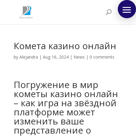
Комета казино онлайн
by
Alejandra
|
Aug 16, 2024
|
News
|
0 comments
Погружение в мир
кометы казино онлайн
– как игра на звёздной
платформе может
изменить ваше
представление о