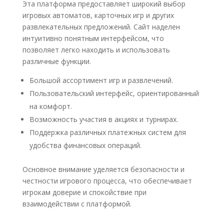
Эта платформа предоставляет широкий выбор
игровых автоматов, карточных игр и других
развлекательных предложений. Сайт наделен
интуитивно понятным интерфейсом, что
позволяет легко находить и использовать
различные функции.
Большой ассортимент игр и развлечений.
Пользовательский интерфейс, ориентированный
на комфорт.
Возможность участия в акциях и турнирах.
Поддержка различных платежных систем для
удобства финансовых операций.
Основное внимание уделяется безопасности и
честности игрового процесса, что обеспечивает
игрокам доверие и спокойствие при
взаимодействии с платформой.