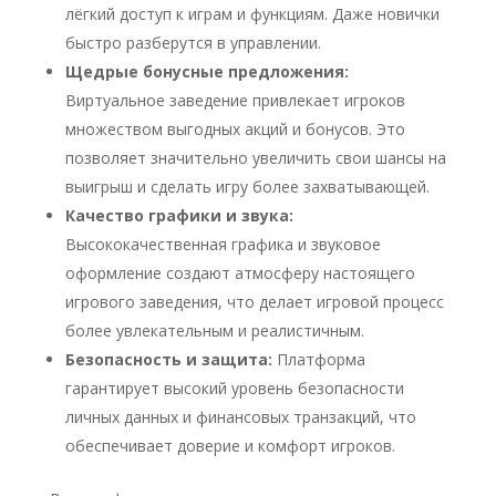
лёгкий доступ к играм и функциям. Даже новички
быстро разберутся в управлении.
Щедрые бонусные предложения:
Виртуальное заведение привлекает игроков
множеством выгодных акций и бонусов. Это
позволяет значительно увеличить свои шансы на
выигрыш и сделать игру более захватывающей.
Качество графики и звука:
Высококачественная графика и звуковое
оформление создают атмосферу настоящего
игрового заведения, что делает игровой процесс
более увлекательным и реалистичным.
Безопасность и защита:
Платформа
гарантирует высокий уровень безопасности
личных данных и финансовых транзакций, что
обеспечивает доверие и комфорт игроков.