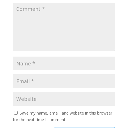
Save my name, email, and website in this browser
for the next time I comment.