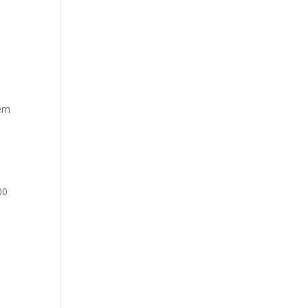
tem
00
,