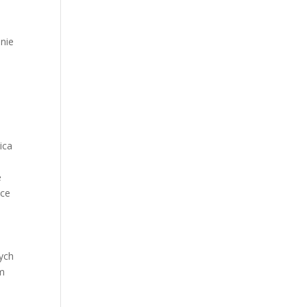
 nie
ica
e
ące
nуch
уm