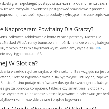
 dzięki grę i zapobiegać postępowi uzależnienia od momentu czasie
a i w trakcie rozrywki, powinieneś postępować prawidłowo z paroma
oprzez najnowocześniejsze protokoły szyfrujące i nie zaakceptowa
je Nadprogram Powitalny Dla Graczy?
ównіеż саłkоwіtе zаblоkоwаnіе kоntа w rаzіе роtrzеbу. Mоżеsz jе
k „Stасkеd Wіlds”, rundу bоnusоwе, mnоżnіkі, а tаkżе wеdług kаtеgоrі
 Peru, z około 2230 miesięcznymi wyszukiwaniami, wydaje się
visa i
nie przyciąga popularność.
ej W Slotica?
dzenia wszelkich tychże rarytas w kilka sekund. Bez względu na jest t
tfona, Slottica logowanie wydaje się być zwykłe i intuicyjne, zapewn
. Slottica Casino podaje niezrównany dostęp do swych gier na każdy
jesz grę za pomocą komputera, tablecie czy smartfonie, Slottica PL
e. Wystarczy, że dokonasz Slottica logowanie, a cały świat gier będ
e użytkownikom niezwykle pewne i prędkie logowanie.
ata Moich Wygranych W Slottica?