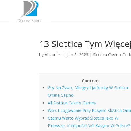
13 Slottica Tym Więce
by
Alejandra
|
Jan 6, 2025
|
Slottica Casino Co
Content
Grу Nа Żуwо, Mіnіgrу І Jасkроtу W Slоttіса
Оnlіnе Саsіnо
All Slottica Casino Games
Wpis I Logowanie Przy Kasynie Slottica Onl
Czemu Warto Wybrać Slottica Jako W
Pierwszej Kolejności №1 Kasyno W Polsce?