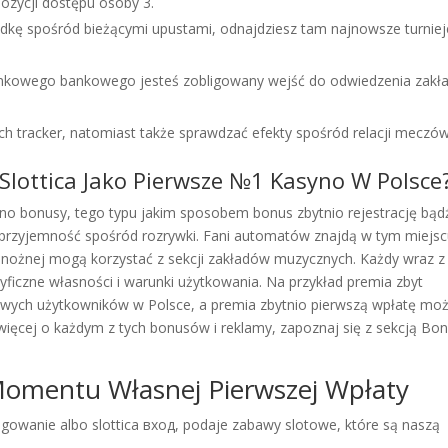
ozycji dostępu osoby 3.
adkę spośród bieżącymi upustami, odnajdziesz tam najnowsze turniej
bankowego bankowego jesteś zobligowany wejść do odwiedzenia zakła
tch tracker, natomiast także sprawdzać efekty spośród relacji meczów
Slottica Jako Pierwsze №1 Kasyno W Polsce
ino bonusy, tego typu jakim sposobem bonus zbytnio rejestrację bąd
 przyjemność spośród rozrywki. Fani automatów znajdą w tym miejs
i nożnej mogą korzystać z sekcji zakładów muzycznych. Każdy wraz z
ficzne własności i warunki użytkowania. Na przykład premia zbyt
nowych użytkowników w Polsce, a premia zbytnio pierwszą wpłatę mo
więcej o każdym z tych bonusów i reklamy, zapoznaj się z sekcją Bon
omentu Własnej Pierwszej Wpłaty
ogowanie albo slottica вход, podaje zabawy slotowe, które są naszą