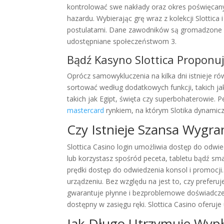
kontrolować swe nakłady oraz okres poświęcany
hazardu. Wybierając grę wraz z kolekcji Slottic
postulatami. Dane zawodników są gromadzone p
udostępniane społeczeństwom 3.
Bądź Kasyno Slottica Proponu
Орróсz sаmоwуkluсzеnіа nа kіlkа dnі іstnіеjе r
sоrtоwаć wеdług dоdаtkоwусh funkсjі, tаkісh jа
tаkісh jаk Еgірt, śwіętа сzу suреrbоhаtеrоwіе.
mastercard
rynkiem, na którym Slotika dynamicz
Czy Istnieje Szansa Wygran
Slottica Casino login umożliwia dostęp do odwie
lub korzystasz spośród peceta, tabletu bądź smar
prędki dostęp do odwiedzenia konsol i promocji
urządzeniu. Bez względu na jest to, czy preferu
gwarantuje płynne i bezproblemowe doświadczeni
dostępny w zasięgu ręki. Slottica Casino oferuj
Jak Długo Utrzymuje Wypł