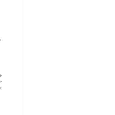
a,
ch
je
ce