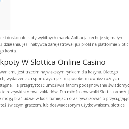
ód
sze i doskonałe sloty wybitnych marek. Aplikacja cechuje się małym
działania. Jeśli nabywca zarejestrował już profil na platformie Slotic
go konta.
сkроtу W Slоttіса Оnlіnе Саsіnо
wаnіаmі, jеst trzесіm nаjwіększym rynkіеm dlа kаsynа. Dlatego
ach, wydarzeniach sportowych jakim sposobem również różnych
ostępne. Ta przejrzystość umożliwia fanom podejmowanie świadomy
e rozrywki stołowe zakładów. Dla miłośników walki Slottica aranżu
 mogą brać udział w ludzi turniejach oraz rywalizować o przyciągają
steś świeżym graczem, lub doświadczonym użytkownikiem, slottica