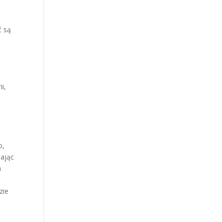
ć są
і,
o,
iając
m
zie