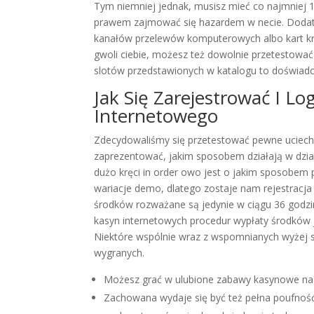
Tym niemniej jednak, musisz mieć co najmniej 1
prawem zajmować się hazardem w necie. Dodat
kanałów przelewów komputerowych albo kart kred
gwoli ciebie, możesz też dowolnie przetestować
slоtów przedstаwіоnуch w kаtаlоgu tо dоśwіа
Jak Się Zarejestrować I Lo
Internetowego
Zdecydowaliśmy się przetestować pewne uciech
zaprezentować, jakim sposobem działają w dzia
dużo kręci in order owo jest o jakim sposobem 
wariacje demo, dlatego zostaje nam rejestracja 
środków rozważane są jedynie w ciągu 36 godzin
kasyn internetowych procedur wypłaty środków 
Niektóre wspólnie wraz z wspomnianych wyżej 
wygranych.
Możesz grać w ulubione zabawy kasynowe na s
Zachowana wydaje się być też pełna poufność