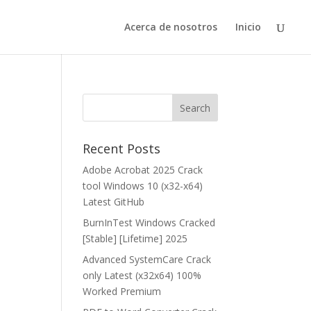
Acerca de nosotros
Inicio
Recent Posts
Adobe Acrobat 2025 Crack
tool Windows 10 (x32-x64)
Latest GitHub
BurnInTest Windows Cracked
[Stable] [Lifetime] 2025
Advanced SystemCare Crack
only Latest (x32x64) 100%
Worked Premium