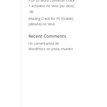
PDF to Word Converter Crack
+ Activator no Virus [no Virus]
.zip
iMazing Crack for PC [Stable]
(x86x64) no Virus
Recent Comments
Un comentarista de
WordPress
on
¡Hola, mundo!