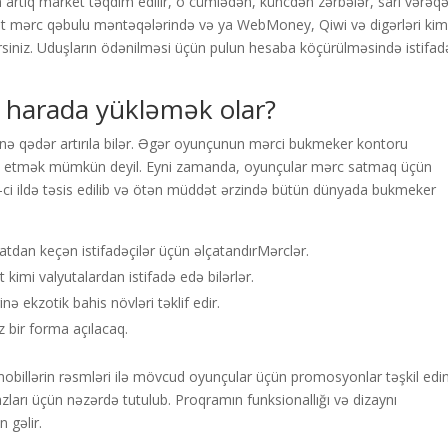
artıq market təqdim edilir, o cümlədən, küncdən zərbələr, sarı vərəqə
xBet mərc qəbulu məntəqələrində və ya WebMoney, Qiwi və digərləri kim
ərsiniz. Uduşların ödənilməsi üçün pulun hesaba köçürülməsində istifad
ı harada yükləmək olar?
ünə qədər artırıla bilər. Əgər oyunçunun mərci bukmeker kontoru
əğv etmək mümkün deyil. Eyni zamanda, oyunçular mərc satmaq üçün
-ci ildə təsis edilib və ötən müddət ərzində bütün dünyada bukmeker
atdan keçən istifadəçilər üçün əlçatandırMərclər.
 kimi valyutalardan istifadə edə bilərlər.
nə ekzotik bahis növləri təklif edir.
 bir forma açılacaq.
mobillərin rəsmləri ilə mövcud oyunçular üçün promosyonlar təşkil edin
arı üçün nəzərdə tutulub. Proqramın funksionallığı və dizaynı
 gəlir.