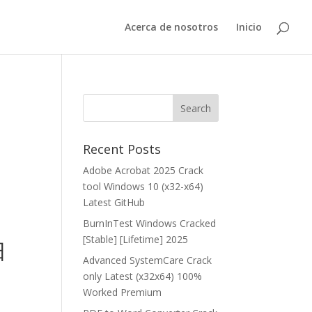
Acerca de nosotros
Inicio
Recent Posts
Adobe Acrobat 2025 Crack
tool Windows 10 (x32-x64)
Latest GitHub
BurnInTest Windows Cracked
[Stable] [Lifetime] 2025
田
Advanced SystemCare Crack
only Latest (x32x64) 100%
Worked Premium