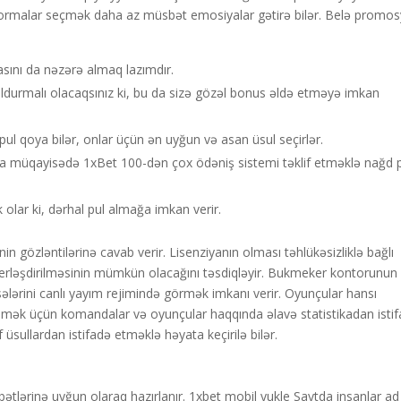
latformalar seçmək daha az müsbət emosiyalar gətirə bilər. Belə promo
yasını da nəzərə almaq lazımdır.
durmalı olacaqsınız ki, bu da sizə gözəl bonus əldə etməyə imkan
ə pul qoya bilər, onlar üçün ən uyğun və asan üsul seçirlər.
larla müqayisədə 1xBet 100-dən çox ödəniş sistemi təklif etməklə nağd 
olar ki, dərhal pul almağa imkan verir.
in gözləntilərinə cavab verir. Lisenziyanın olması təhlükəsizliklə bağlı
yerləşdirilməsinin mümkün olacağını təsdiqləyir. Bukmeker kontorunun
ələrini canlı yayım rejimində görmək imkanı verir. Oyunçular hansı
şmək üçün komandalar və oyunçular haqqında əlavə statistikadan isti
if üsullardan istifadə etməklə həyata keçirilə bilər.
 nisbətlərinə uyğun olaraq hazırlanır. 1xbet mobil yukle Saytda insanlar ad