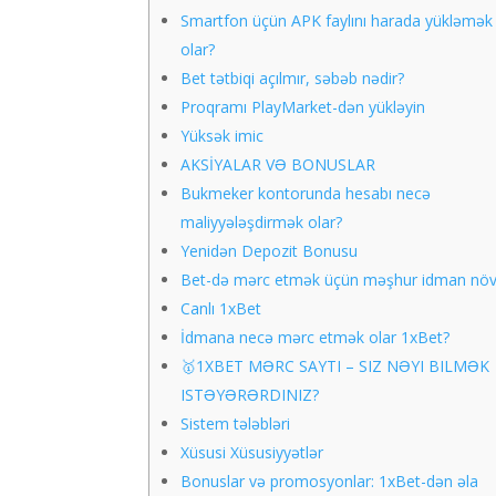
Smartfon üçün APK faylını harada yükləmək
olar?
Bet tətbiqi açılmır, səbəb nədir?
Proqramı PlayMarket-dən yükləyin
Yüksək imic
AKSİYALAR VƏ BONUSLAR
Bukmeker kontorunda hesabı necə
maliyyələşdirmək olar?
Yenidən Depozit Bonusu
Bet-də mərc etmək üçün məşhur idman növl
Canlı 1xBet
İdmana necə mərc etmək olar 1xBet?
🥇1XBET MƏRC SAYTI – SIZ NƏYI BILMƏK
ISTƏYƏRƏRDINIZ?
Sistem tələbləri
Xüsusi Xüsusiyyətlər
Bonuslar və promosyonlar: 1xBet-dən əla