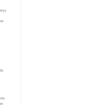
 neçə
yer
ldə
yolu
nın