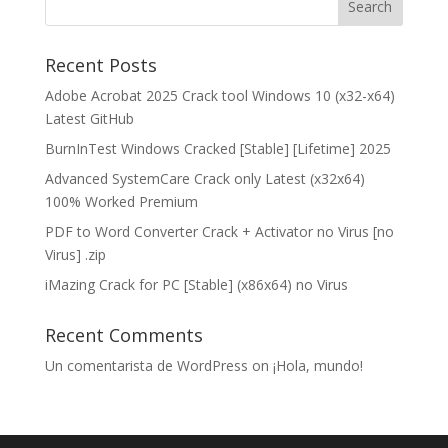
Recent Posts
Adobe Acrobat 2025 Crack tool Windows 10 (x32-x64)
Latest GitHub
BurnInTest Windows Cracked [Stable] [Lifetime] 2025
Advanced SystemCare Crack only Latest (x32x64)
100% Worked Premium
PDF to Word Converter Crack + Activator no Virus [no
Virus] .zip
iMazing Crack for PC [Stable] (x86x64) no Virus
Recent Comments
Un comentarista de WordPress
on
¡Hola, mundo!