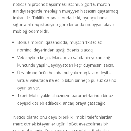
nəticəsini proqnozlaşdırması istənir. Sığorta, mərcin
itirildiyi təqdirdə məbləğin müəyyən hissəsini qaytarmaq
imkanıdır. Təklifin mənası ondadır ki, oyunçu hansı
sığorta almaq istədiyinə görə bir anda müəyyən əlavə
məbləğ ödəməlidir.
Bonus mərcini qazandıqda, müştəri 1xBet az
nominal dəyərindən aşağı ödəniş alacaq.
Veb saytına keçin, Mərclər və səhifənin yuxarı sağ
küncündə yaşıl “Qeydiyyatdan keç” düyməsini secin.
Üzv olmaq üçün hesaba pul yatırmaq lazım deyil –
virtual valyutada ifa edilə bilən bir neçə pulsuz casino
oyunları var.
1xbet Mobil yukle cihazınızın parametrlərində bir az
dəyişiklik tələb ediləcək, ancaq oraya çatacağıq.
Nəticə olaraq onu deyə bilərik ki, mobil telefonlardan
mərc etmək istəyənlər üçün 1xBet əvəzedilməz bir
seçim olacaqdır. Xeyr, mərc saytı mobil istifadəçilər