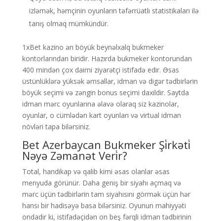
izləmək, həmçinin oyunların təfərrüatlı statistikaları ilə
tanış olmaq mümkündür.
1xBet kazino ən böyük beynəlxalq bukmeker
kontorlarından biridir. Hazırda bukmeker kontorundan
400 mindən çox daimi ziyarətçi istifadə edir. Əsas
üstünlüklərə yüksək əmsallar, idman və digər tədbirlərin
böyük seçimi və zəngin bonus seçimi daxildir. Saytda
idman mərc oyunlarına əlavə olaraq siz kazinolar,
oyunlar, o cümlədən kart oyunları və virtual idman
növləri tapa bilərsiniz.
Bet Azerbaycan Bukmeker Şi̇rkəti̇
Nəyə Zəmanət Veri̇r?
Total, handikap və qalib kimi əsas olanlar əsas
menyuda görünür. Daha geniş bir siyahı açmaq və
mərc üçün tədbirlərin tam siyahısını görmək üçün hər
hansı bir hadisəyə basa bilərsiniz. Oyunun mahiyyəti
ondadır ki, istifadəçidən on beş fərqli idman tədbirinin