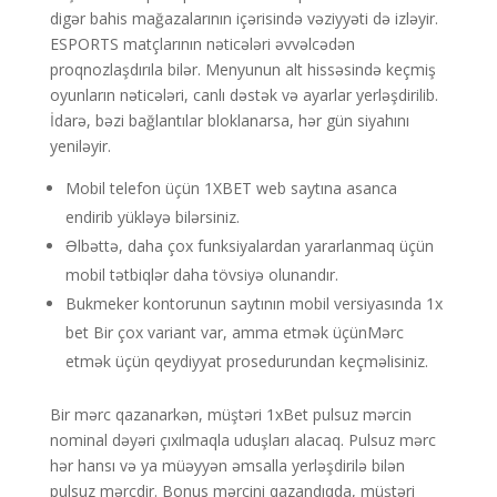
digər bahis mağazalarının içərisində vəziyyəti də izləyir.
ESPORTS matçlarının nəticələri əvvəlcədən
proqnozlaşdırıla bilər. Menyunun alt hissəsində keçmiş
oyunların nəticələri, canlı dəstək və ayarlar yerləşdirilib.
İdarə, bəzi bağlantılar bloklanarsa, hər gün siyahını
yeniləyir.
Mobil telefon üçün 1XBET web saytına asanca
endirib yükləyə bilərsiniz.
Əlbəttə, daha çox funksiyalardan yararlanmaq üçün
mobil tətbiqlər daha tövsiyə olunandır.
Bukmeker kontorunun saytının mobil versiyasında 1x
bet Bir çox variant var, amma etmək üçünMərc
etmək üçün qeydiyyat prosedurundan keçməlisiniz.
Bir mərc qazanarkən, müştəri 1xBet pulsuz mərcin
nominal dəyəri çıxılmaqla uduşları alacaq. Pulsuz mərc
hər hansı və ya müəyyən əmsalla yerləşdirilə bilən
pulsuz mərcdir. Bonus mərcini qazandıqda, müştəri