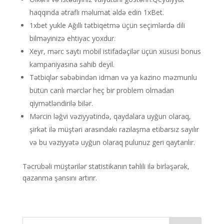
haqqında ətraflı məlumat əldə edin 1xBet.
1xbet yukle Ağıllı tətbiqetmə üçün seçimlərdə dili
bilməyinizə ehtiyac yoxdur.
Xeyr, mərc saytı mobil istifadəçilər üçün xüsusi bonus
kampaniyasına sahib deyil.
Tətbiqlər səbəbindən idman və ya kazino məzmunlu
bütün canlı mərclər heç bir problem olmadan
qiymətləndirilə bilər.
Mərcin ləğvi vəziyyətində, qaydalara uyğun olaraq,
şirkət ilə müştəri arasındakı razılaşma etibarsız sayılır
və bu vəziyyətə uyğun olaraq pulunuz geri qaytarılır.
Təcrübəli müştərilər statistikanın təhlili ilə birləşərək,
qazanma şansını artırır.