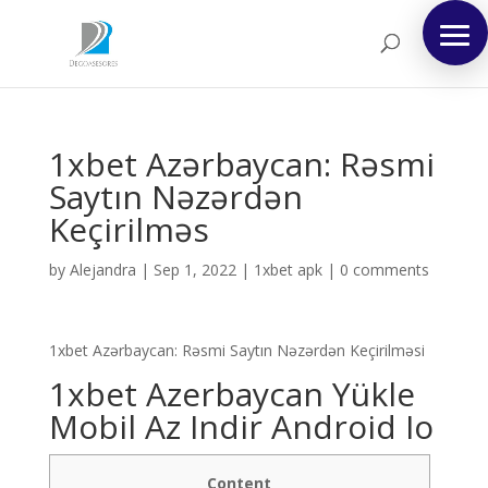
1xbet Azərbaycan: Rəsmi
Saytın Nəzərdən
Keçirilməs
by
Alejandra
|
Sep 1, 2022
|
1xbet apk
|
0 comments
1xbet Azərbaycan: Rəsmi Saytın Nəzərdən Keçirilməsi
1xbet Azerbaycan Yükle
Mobil Az Indir Android Io
Content