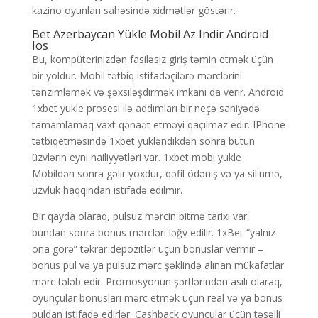
kazino oyunları sahəsində xidmətlər göstərir.
Bet Azerbaycan Yükle Mobil Az Indir Android
Ios
Bu, kompüterinizdən fasiləsiz giriş təmin etmək üçün
bir yoldur. Mobil tətbiq istifadəçilərə mərclərini
tənzimləmək və şəxsiləşdirmək imkanı da verir. Android
1xbet yukle prosesi ilə addımları bir neçə saniyədə
tamamlamaq vaxt qənaət etməyi qaçılmaz edir. IPhone
tətbiqetməsində 1xbet yükləndikdən sonra bütün
üzvlərin eyni nailiyyətləri var. 1xbet mobi yukle
Mobildən sonra gəlir yoxdur, qəfil ödəniş və ya silinmə,
üzvlük haqqından istifadə edilmir.
Bir qayda olaraq, pulsuz mərcin bitmə tarixi var,
bundan sonra bonus mərcləri ləğv edilir. 1xBet “yalnız
ona görə” təkrar depozitlər üçün bonuslar vermir –
bonus pul və ya pulsuz mərc şəklində alınan mükafatlar
mərc tələb edir. Promosyonun şərtlərindən asılı olaraq,
oyunçular bonusları mərc etmək üçün real və ya bonus
puldan istifadə edirlər. Cashback oyunçular üçün təsəlli