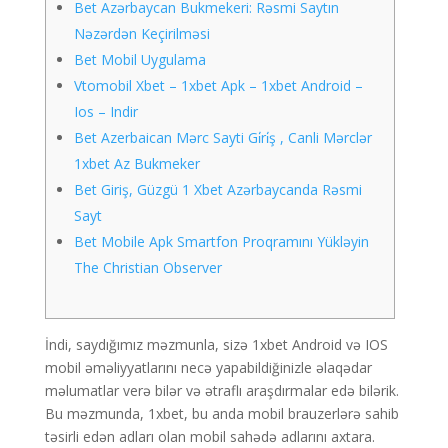
Bet Azərbaycan Bukmekeri: Rəsmi Saytın
Nəzərdən Keçirilməsi
Bet Mobil Uygulama
Vtomobil Xbet – 1xbet Apk – 1xbet Android –
Ios – Indir
Bet Azerbaican Mərc Sayti Gi̇ri̇ş , Canli Mərclər
1xbet Az Bukmeker
Bet Giriş, Güzgü 1 Xbet Azərbaycanda Rəsmi
Sayt
Bet Mobile Apk Smartfon Proqramını Yükləyin
The Christian Observer
İndi, saydığımız məzmunla, sizə 1xbet Android və IOS
mobil əməliyyatlarını necə yapabildiğinizle əlaqədar
məlumatlar verə bilər və ətraflı araşdırmalar edə bilərik.
Bu məzmunda, 1xbet, bu anda mobil brauzerlərə sahib
təsirli edən adları olan mobil sahədə adlarını axtara.