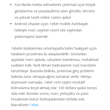
Son illərdə marka xidmətlərini çevirmək üçün böyük
genişlənmə və yaxşılaşdırma işləri görüldü, bitcoins
və yüksək təsirli online casino qəbul.
Android cihazlar üçün 1xBet mobile Azerbaijan
tətbiqini mərc saytının rəsmi veb-saytından
yükləməyiniz lazımdır.
1xbetin bloklanması ümumiyyətlə bahis fəaliyyəti üçün
tələblərin pozulması ilə əlaqələndirilir. Göstərilən
qaydalar mərc qəbulu, uduşların ödənilməsi, mübahisəli
sualların həlli, fərdi idman hadisələrinin özəl mərclərini
tənzimləyir. Bununla birlikdə, potensial giriş problemi
halında zərər olmayacağına zəmanət verilir. Menyu
düyməsini sıxmaqla, 1xbet com saytın müxtəlif
bölmələrinə keçid almaq olar. 100 dollara qədər bonus
əldə edin Bundan sonra, mərc yerləşdirə və şəxsi
hesabınızın bütün funksiyalarından istifadə edə
biləcəksiniz
1xbet
.