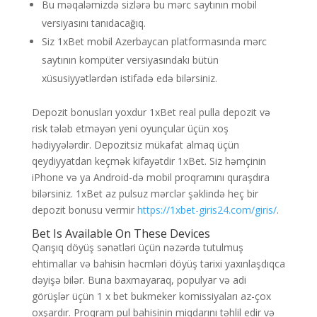
Bu məqaləmizdə sizlərə bu mərc saytının mobil
versiyasını tanıdacağıq.
Siz 1xBet mobil Azerbaycan platformasında mərc
saytının kompüter versiyasındakı bütün
xüsusiyyətlərdən istifadə edə bilərsiniz.
Depozit bonusları yoxdur 1xBet real pulla depozit və
risk tələb etməyən yeni oyunçular üçün xoş
hədiyyələrdir. Depozitsiz mükafat almaq üçün
qeydiyyatdan keçmək kifayətdir 1xBet. Siz həmçinin
iPhone və ya Android-də mobil proqramını quraşdıra
bilərsiniz. 1xBet az pulsuz mərclər şəklində heç bir
depozit bonusu vermir
https://1xbet-giris24.com/giris/
.
Bet Is Available On These Devices
Qarışıq döyüş sənətləri üçün nəzərdə tutulmuş
ehtimallar və bahisin həcmləri döyüş tarixi yaxınlaşdıqca
dəyişə bilər. Buna baxmayaraq, populyar və adi
görüşlər üçün 1 x bet bukmeker komissiyaları az-çox
oxşardır. Proqram pul bahisinin miqdarını təhlil edir və