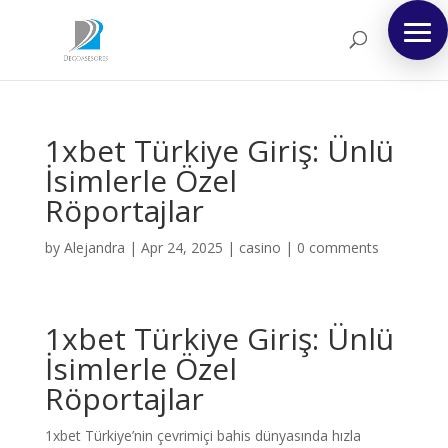
1xbet Türkiye Giriş: Ünlü
İsimlerle Özel
Röportajlar
by
Alejandra
|
Apr 24, 2025
|
casino
|
0 comments
1xbet Türkiye Giriş: Ünlü
İsimlerle Özel
Röportajlar
1xbet Türkiye’nin çevrimiçi bahis dünyasında hızla