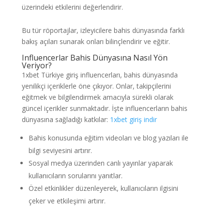
üzerindeki etkilerini değerlendirir.
Bu tür röportajlar, izleyicilere bahis dünyasında farklı
bakış açıları sunarak onları bilinçlendirir ve eğitir.
Influencerlar Bahis Dünyasına Nasıl Yön
Veriyor?
1xbet Türkiye giriş influencerları, bahis dünyasında
yenilikçi içeriklerle öne çıkıyor. Onlar, takipçilerini
eğitmek ve bilgilendirmek amacıyla sürekli olarak
güncel içerikler sunmaktadır. İşte influencerların bahis
dünyasına sağladığı katkılar:
1xbet giriş indir
Bahis konusunda eğitim videoları ve blog yazıları ile
bilgi seviyesini artırır.
Sosyal medya üzerinden canlı yayınlar yaparak
kullanıcıların sorularını yanıtlar.
Özel etkinlikler düzenleyerek, kullanıcıların ilgisini
çeker ve etkileşimi artırır.