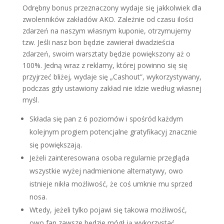
Odrębny bonus przeznaczony wydaje się jakkolwiek dla
zwolenników zakładów AKO. Zależnie od czasu ilości
zdarzeń na naszym własnym kuponie, otrzymujemy
tzw. Jeśli nasz bon będzie zawierał dwadzieścia
zdarzeń, swoim warsztaty będzie powiększony aż o
100%. Jedną wraz z reklamy, której powinno się się
przyjrzeć bliżej, wydaje się „Cashout”, wykorzystywany,
podczas gdy ustawiony zakład nie idzie według własnej
myśl.
Składa się pan z 6 poziomów i spośród każdym
kolejnym progiem potencjalne gratyfikacyj znacznie
się powiększają.
Jeżeli zainteresowana osoba regularnie przegląda
wszystkie wyżej nadmienione alternatywy, owo
istnieje nikła możliwość, że coś umknie mu sprzed
nosa.
Wtedy, jeżeli tylko pojawi się takowa możliwość,
owo fan zawsze będzie mógł ją wykorzystać.