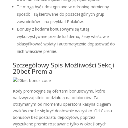
Te mogą być udostępniane w odrobinę odmienny
sposób i są kierowane do poszczególnych grup
zawodników – na przykład Polaków.
Bonusy z kodami bonusowymi są tutaj
wykorzystywane przede każdemu, żeby właściwie
sklasyfikować wpłaty i automatycznie dopasować do
nich właściwe premie.
Szczegółowy Spis Możliwości Sekcji
20bet Premia
Kody promocyjne są ofertami bonusowymi, które
nadzwyczaj silnie oddziałują na odbiorców. Za
otrzymanym od momentu operatora kasyna ciągiem
znaków może się kryć dosłownie wszystko. Od Czasu
bonusów bez postulatu depozytów, poprzez
wyszukane premie rozdawane tylko w określonych