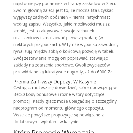
najistotniejszy podarunek w branży zakładów w Sieci.
Swoim główną zaletą jest to, że można fita uzyskać
wyjąwszy żadnych opóźnień – niemal natychmiast
według zapisu. Wszystko, jakie możliwości musisz
zrobić, jest to aktywować swoje rachunek
rozliczeniowy i zrealizować pierwszą wpłatę (w
niektórych przypadkach). W tymże wypadku zawodnicy
rywalizują między sobą o końcową pozycję w tabeli.
Swój zestawienia mogą oni poprawiać, stawiając
zakłady na zdarzenia sportowe. Gwoli zwycięzców
przewidziane są lukratywne nagrody, aż do 6000 ZŁ.
Premia Za 1-wszy Depozyt W Kasynie
Czytając, możesz się dowiedzieć, które obowiązują w
Bet20 kody bonusowe i różne wzory dotyczące
promocji. Każdy gracz może ubiegać się o szczególny
nadprogram od momentu głównego depozytu.
Wszelkie powyższe propozycje są powiązane z
dodatkowymi wpłatami w kasynie.
Które Promocje Wymagają