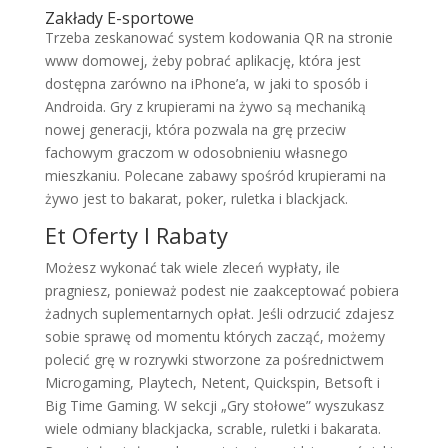
Zakłady E-sportowe
Trzeba zeskanować system kodowania QR na stronie
www domowej, żeby pobrać aplikację, która jest
dostępna zarówno na iPhone’a, w jaki to sposób i
Androida. Gry z krupierami na żywo są mechaniką
nowej generacji, która pozwala na grę przeciw
fachowym graczom w odosobnieniu własnego
mieszkaniu. Polecane zabawy spośród krupierami na
żywo jest to bakarat, poker, ruletka i blackjack.
Et Oferty I Rabaty
Możesz wykonać tak wiele zleceń wypłaty, ile
pragniesz, ponieważ podest nie zaakceptować pobiera
żadnych suplementarnych opłat. Jeśli odrzucić zdajesz
sobie sprawę od momentu których zacząć, możemy
polecić grę w rozrywki stworzone za pośrednictwem
Microgaming, Playtech, Netent, Quickspin, Betsoft i
Big Time Gaming. W sekcji „Gry stołowe” wyszukasz
wiele odmiany blackjacka, scrable, ruletki i bakarata.