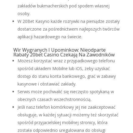
zakładów bukmacherskich pod spodem własnej
osoby.
W 20Bet Kasyno każde rozrywki na pieniądze zostały
dostarczone za pośrednictwem najlepszych twórców
aplikacji hazardowego na świecie.
Wir Wygranych I Upominkow: Nieodparte
Rabaty 20bet Casino Czekają Na Zawodników
Możesz korzystać wraz z przypadkowego telefonu
spośród układem Mobilne lub iOS, żeby uzyskać
dostęp do stanu konta bankowego, grać w zabawy
kasynowe i obstawiać zakłady.
Serwis może pochwalić się nieczęsto spotykaną w
obecnych czasach wszechstronnością.
Jeśli nasz telefon komórkowy jej nie zaakceptować
obsługuje, w każdej sytuacji możemy też skorzystać
spośród przyjacielskiej mobilnej stronicy, która
została odpowiednio uregulowana do obsługi