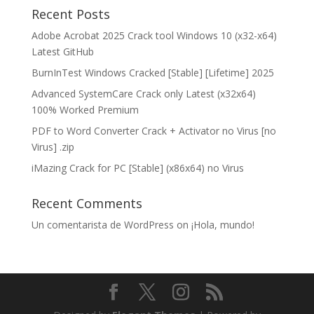
Recent Posts
Adobe Acrobat 2025 Crack tool Windows 10 (x32-x64)
Latest GitHub
BurnInTest Windows Cracked [Stable] [Lifetime] 2025
Advanced SystemCare Crack only Latest (x32x64)
100% Worked Premium
PDF to Word Converter Crack + Activator no Virus [no
Virus] .zip
iMazing Crack for PC [Stable] (x86x64) no Virus
Recent Comments
Un comentarista de WordPress
on
¡Hola, mundo!