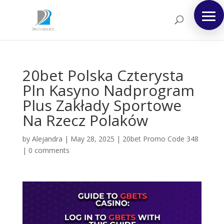
20bet Polska Czterysta
Pln Kasyno Nadprogram
Plus Zakłady Sportowe
Na Rzecz Polaków
by
Alejandra
|
May 28, 2025
|
20bet Promo Code 348
|
0 comments