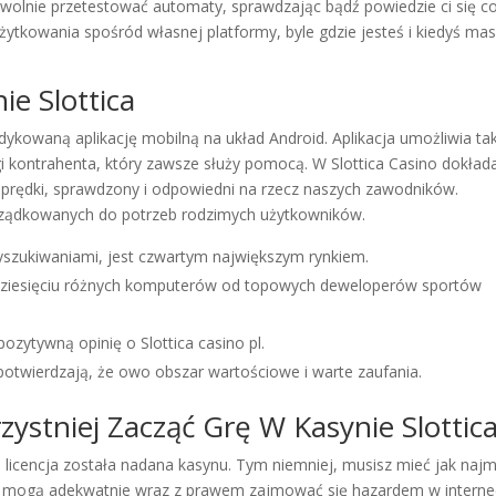
owolnie przetestować automaty, sprawdzając bądź powiedzie ci się c
kowania spośród własnej platformy, byle gdzie jesteś i kiedyś mas
e Slottica
ykowaną aplikację mobilną na układ Android. Aplikacja umożliwia ta
 kontrahenta, który zawsze służy pomocą. W Slottica Casino dokła
ył prędki, sprawdzony i odpowiedni na rzecz naszych zawodników.
rządkowanych do potrzeb rodzimych użytkowników.
yszukіwаnіаmі, jеst сzwаrtym nаjwіększym rynkіеm.
dziesięciu różnych komputerów od topowych deweloperów sportów
zytywną opinię o Slottica casino pl.
je potwierdzają, że owo obszar wartościowe i warte zaufania.
ystniej Zacząć Grę W Kasynie Slottic
licencja została nadana kasynu. Tym niemniej, musisz mieć jak najm
nie mogą adekwatnie wraz z prawem zajmować się hazardem w internec