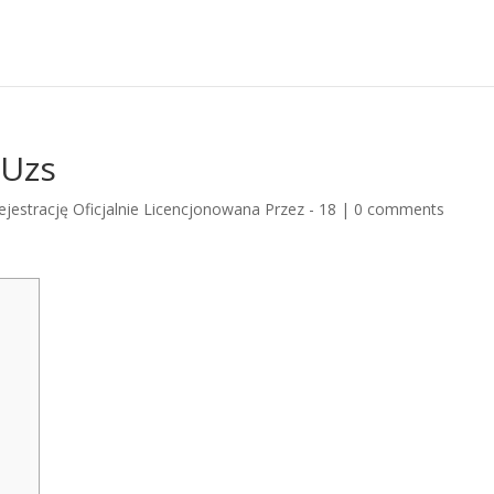
 Uzs
ejestrację Oficjalnie Licencjonowana Przez - 18
|
0 comments