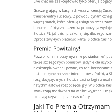
Live chat nie zaakceptować tylko oferuje bogaty 
Gracze grający w kasynach wraz z licencją Cura
transparentny i uczciwy. Z powodu dynamiczneg
więcej marek, które oferują usługi na rzecz za
bonusie – faktycznie szeroka propozycja wydaje
Slottica PL już dziś i przekonaj się, dlaczego 
Oprócz zwykłych płatności kartą, Slottica Casino
Premia Powitalny!
Pozwoli ona na otrzymywanie powiadomień push
także szczególnych bonusów, jedynie dla użytko
nieskomplikowane i pewne, co robi korzystanie 
jest dostępne na rzecz internautów z Polski, a 
rosyjskojęzycznych. Slottica casino login umożl
natychmiastowe rozpoczęcie gry. W Slottica Kas
zwiększają możliwości na wielkie wygrane. Dzięk
oceniają używane przez nas oferty.
Jaki To Premia Otrzymam 