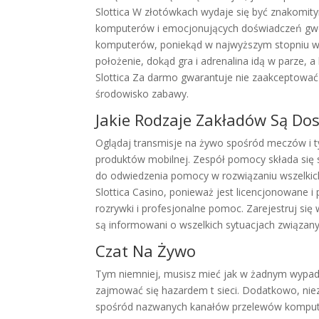
Slottica W złotówkach wydaje się być znakomi
komputerów i emocjonujących doświadczeń gwoli
komputerów, poniekąd w najwyższym stopniu wyma
położenie, dokąd gra i adrenalina idą w parze,
Slottica Za darmo gwarantuje nie zaakceptować
środowisko zabawy.
Jakie Rodzaje Zakładów Są Do
Oglądaj transmisje na żywo spośród meczów i t
produktów mobilnej. Zespół pomocy składa się s
do odwiedzenia pomocy w rozwiązaniu wszelkic
Slottica Casino, ponieważ jest licencjonowane 
rozrywki i profesjonalne pomoc. Zarejestruj się 
są informowani o wszelkich sytuacjach związanyc
Czat Na Żywo
Tym niemniej, musisz mieć jak w żadnym wypad
zajmować się hazardem t sieci. Dodatkowo, ni
spośród nazwanych kanałów przelewów komputerow