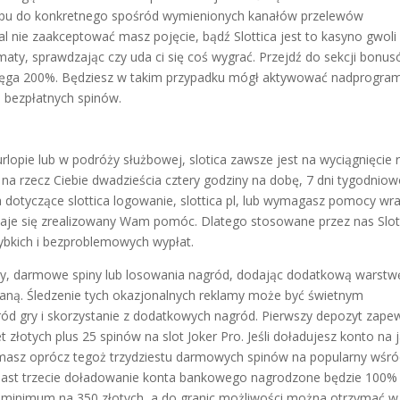
ępu do konkretnego spośród wymienionych kanałów przelewów
l nie zaakceptować masz pojęcie, bądź Slottica jest to kasyno gwoli
aty, sprawdzając czy uda ci się coś wygrać. Przejdź do sekcji bonus
sięga 200%. Będziesz w takim przypadku mógł aktywować nadprogra
u bezpłatnych spinów.
rlopie lub w podróży służbowej, slotica zawsze jest na wyciągnięcie r
a rzecz Ciebie dwadzieścia cztery godziny na dobę, 7 dni tygodniow
a dotyczące slottica logowanie, slottica pl, lub wymagasz pomocy wra
ydaje się zrealizowany Wam pomóc. Dlatego stosowane przez nas Slot
ybkich i bezproblemowych wypłat.
, darmowe spiny lub losowania nagród, dodając dodatkową warstw
raną. Śledzenie tych okazjonalnych reklamy może być świetnym
 gry i skorzystanie z dodatkowych nagród. Pierwszy depozyt zape
 złotych plus 25 spinów na slot Joker Pro. Jeśli doładujesz konto na 
asz oprócz tegoż trzydziestu darmowych spinów na popularny wśr
iast trzecie doładowanie konta bankowego nagrodzone będzie 100%
 minimum na 350 złotych, a do granic możliwości można otrzymać w