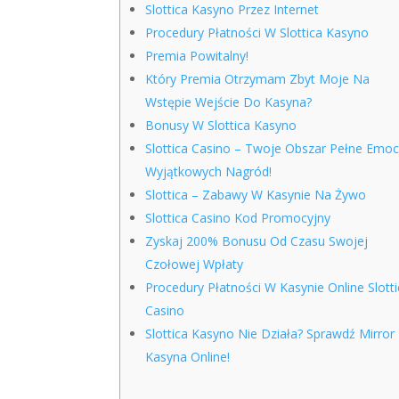
Slottica Kasyno Przez Internet
Procedury Płatności W Slottica Kasyno
Premia Powitalny!
Który Premia Otrzymam Zbyt Moje Na
Wstępie Wejście Do Kasyna?
Bonusy W Slottica Kasyno
Slottica Casino – Twoje Obszar Pełne Emocj
Wyjątkowych Nagród!
Slottica – Zabawy W Kasynie Na Żywo
Slottica Casino Kod Promocyjny
Zyskaj 200% Bonusu Od Czasu Swojej
Czołowej Wpłaty
Procedury Płatności W Kasynie Online Slott
Casino
Slottica Kasyno Nie Działa? Sprawdź Mirror
Kasyna Online!