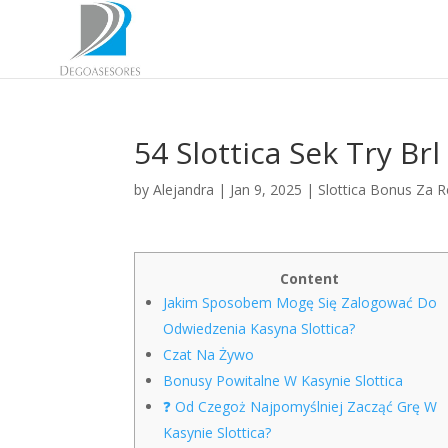
54 Slottica Sek Try Brl
by
Alejandra
|
Jan 9, 2025
|
Slottica Bonus Za R
Content
Jakim Sposobem Mogę Się Zalogować Do
Odwiedzenia Kasyna Slottica?
Czat Na Żywo
Bonusy Powitalne W Kasynie Slottica
❓ Od Czegoż Najpomyślniej Zacząć Grę W
Kasynie Slottica?