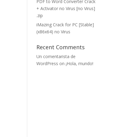
PDF to Word Converter Crack
+ Activator no Virus [no Virus]
.zip
iMazing Crack for PC [Stable]
(x86x64) no Virus
Recent Comments
Un comentarista de
WordPress
on
¡Hola, mundo!