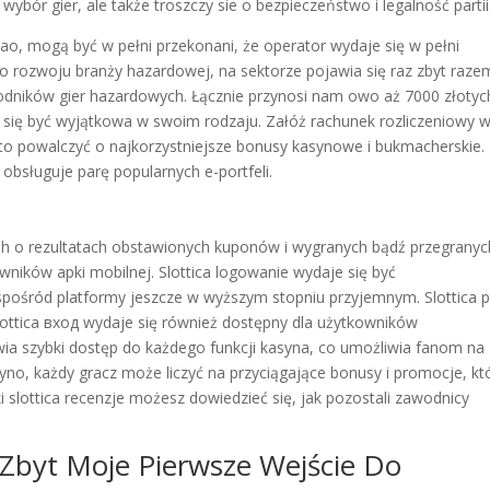
wybór gier, ale także troszczy sie o bezpieczeństwo i legalność partii
cao, mogą być w pełni przekonani, że operator wydaje się w pełni
o rozwoju branży hazardowej, na sektorze pojawia się raz zbyt raze
wodników gier hazardowych. Łącznie przynosi nam owo aż 7000 złoty
 się być wyjątkowa w swoim rodzaju. Załóż rachunek rozliczeniowy 
warto powalczyć o najkorzystniejsze bonusy kasynowe i bukmacherskie.
 obsługuje parę popularnych e-portfeli.
 o rezultatach obstawionych kuponów i wygranych bądź przegranyc
wników apki mobilnej. Slottica logowanie wydaje się być
spośród platformy jeszcze w wyższym stopniu przyjemnym. Slottica p
Slottica вход wydaje się również dostępny dla użytkowników
iwia szybki dostęp do każdego funkcji kasyna, co umożliwia fanom na
yno, każdy gracz może liczyć na przyciągające bonusy i promocje, kt
i slottica recenzje możesz dowiedzieć się, jak pozostali zawodnicy
Zbyt Moje Pierwsze Wejście Do