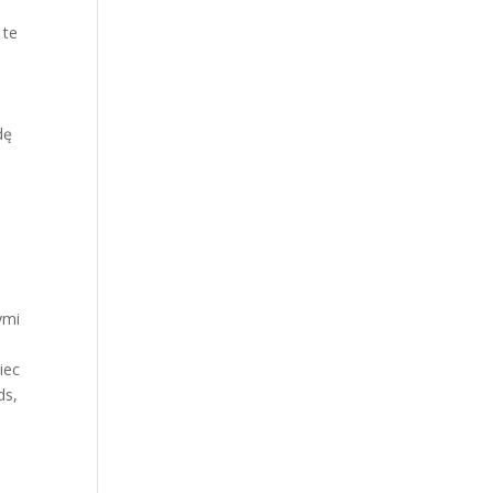
 te
dę
ymi
iec
ds,