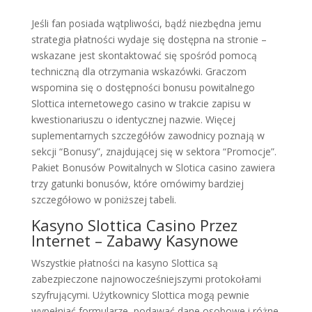
Jeśli fan posiada wątpliwości, bądź niezbędna jemu
strategia płatności wydaje się dostępna na stronie –
wskazane jest skontaktować się spośród pomocą
techniczną dla otrzymania wskazówki. Graczom
wspomina się o dostępności bonusu powitalnego
Slottica internetowego casino w trakcie zapisu w
kwestionariuszu o identycznej nazwie. Więcej
suplementarnych szczegółów zawodnicy poznają w
sekcji “Bonusy”, znajdującej się w sektora “Promocje”.
Pakiet Bonusów Powitalnych w Slotica casino zawiera
trzy gatunki bonusów, które omówimy bardziej
szczegółowo w poniższej tabeli.
Kasyno Slottica Casino Przez
Internet – Zabawy Kasynowe
Wszystkie płatności na kasyno Slottica są
zabezpieczone najnowocześniejszymi protokołami
szyfrującymi. Użytkownicy Slottica mogą pewnie
wypełniać formularze, podawać dane osobowe i różne