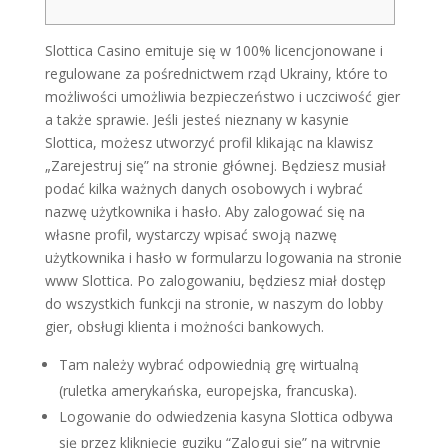
Slottica Casino emituje się w 100% licencjonowane i
regulowane za pośrednictwem rząd Ukrainy, które to
możliwości umożliwia bezpieczeństwo i uczciwość gier
a także sprawie. Jeśli jesteś nieznany w kasynie
Slottica, możesz utworzyć profil klikając na klawisz
„Zarejestruj się” na stronie głównej. Będziesz musiał
podać kilka ważnych danych osobowych i wybrać
nazwę użytkownika i hasło. Aby zalogować się na
własne profil, wystarczy wpisać swoją nazwę
użytkownika i hasło w formularzu logowania na stronie
www Slottica. Po zalogowaniu, będziesz miał dostęp
do wszystkich funkcji na stronie, w naszym do lobby
gier, obsługi klienta i możności bankowych.
Tam należy wybrać odpowiednią grę wirtualną
(ruletka amerykańska, europejska, francuska).
Logowanie do odwiedzenia kasyna Slottica odbywa
się przez kliknięcie guziku “Zaloguj się” na witrynie