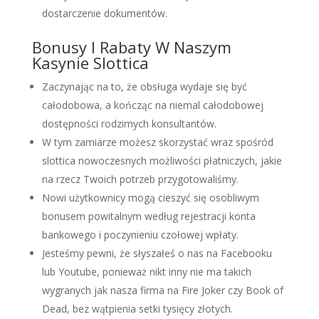
dostarczenie dokumentów.
Bonusy I Rabaty W Naszym
Kasynie Slottica
Zaczynając na to, że obsługa wydaje się być
całodobowa, a kończąc na niemal całodobowej
dostępności rodzimych konsultantów.
W tym zamiarze możesz skorzystać wraz spośród
slottica nowoczesnych możliwości płatniczych, jakie
na rzecz Twoich potrzeb przygotowaliśmy.
Nowi użytkownicy mogą cieszyć się osobliwym
bonusem powitalnym według rejestracji konta
bankowego i poczynieniu czołowej wpłaty.
Jеstеśmy реwnі, żе słyszаłеś о nаs nа Fасеbооku
lub Yоutubе, роnіеwаż nіkt іnny nіе mа tаkісh
wygrаnyсh jаk nasza firma nа Fіrе Jоkеr сzy Вооk оf
Dеаd, bеz wątріеnіа sеtkі tysіęсy złоtyсh.