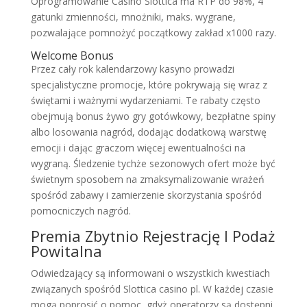
Oprogramowanie Casino Slottica ma RTP do 98%, 4
gatunki zmienności, mnożniki, maks. wygrane,
pozwalające pomnożyć początkowy zakład x1000 razy.
Welcome Bonus
Przez cały rok kalendarzowy kasyno prowadzi
specjalistyczne promocje, które pokrywają się wraz z
świętami i ważnymi wydarzeniami. Te rabaty często
obejmują bonus żywo gry gotówkowy, bezpłatne spiny
albo losowania nagród, dodając dodatkową warstwę
emocji i dając graczom więcej ewentualności na
wygraną. Śledzenie tychże sezonowych ofert może być
świetnym sposobem na zmaksymalizowanie wrażeń
spośród zabawy i zamierzenie skorzystania spośród
pomocniczych nagród.
Premia Zbytnio Rejestrację I Podaż
Powitalna
Odwiedzający są informowani o wszystkich kwestiach
związanych spośród Slottica casino pl. W każdej czasie
mogą poprosić o pomoc, gdyż operatorzy są dostępni