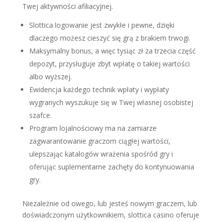
Twej aktywności afiliacyjnej.
Slottica logowanie jest zwykłe i pewne, dzięki
dlaczego możesz cieszyć się grą z brakiem trwogi.
Maksymalny bonus, a więc tysiąc zł za trzecia część
depozyt, przysługuje zbyt wpłatę o takiej wartości
albo wyższej.
Ewidencja każdego technik wpłaty i wypłaty
wygranych wyszukuje się w Twej własnej osobistej
szafce.
Program lojalnościowy ma na zamiarze
zagwarantowanie graczom ciągłej wartości,
ulepszając katalogów wrażenia spośród gry i
oferując suplementarne zachęty do kontynuowania
gry.
Niezależnie od owego, lub jesteś nowym graczem, lub
doświadczonym użytkownikiem, slottica casino oferuje