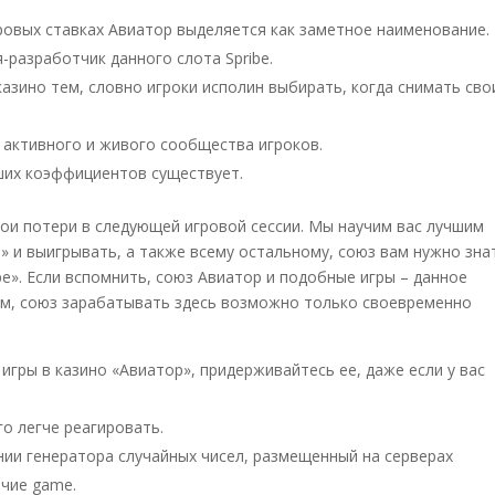
овых ставках Авиатор выделяется как заметное наименование.
-разработчик данного слота Spribe.
казино тем, словно игроки исполин выбирать, когда снимать сво
 активного и живого сообщества игроков.
ьших коэффициентов существует.
вои потери в следующей игровой сессии. Мы научим вас лучшим
р» и выигрывать, а также всему остальному, союз вам нужно зна
е». Если вспомнить, союз Авиатор и подобные игры – данное
ым, союз зарабатывать здесь возможно только своевременно
игры в казино «Авиатор», придерживайтесь ее, даже если у вас
го легче реагировать.
ии генератора случайных чисел, размещенный на серверах
ечие game.