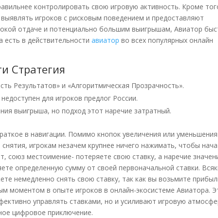
авильнее контролировать свою игровую активность. Кроме тог
выявлять игроков с рисковым поведением и предоставляют
сокой отдаче и потенциально большим выигрышам, Авиатор быс
ра есть в действительности
авиатор
во всех популярных онлайн
ги Стратегия
ость Результатов» и «Алгоритмическая Прозрачность».
недоступен для игроков предлог России.
ения выигрыша, но подход этот наречие затратный.
краткое в навигации. Помимо кнопок увеличения или уменьшения
е снятия, игрокам незачем крупнее ничего нажимать, чтобы нач
ет, союз местоимение- потеряете свою ставку, а наречие значен
ряете определенную сумму от своей первоначальной ставки. Вся
ете немедленно снять свою ставку, так как вы возьмите прибыл
ым моментом в опыте игроков в онлайн-экосистеме Авиатора. Э
ективно управлять ставками, но и усиливают игровую атмосфе
ьное цифровое приключение.