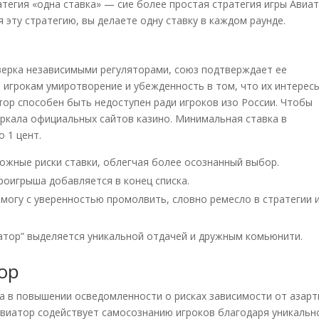
атегия «одна ставка» — сие более простая стратегия игры Авиа
эту стратегию, вы делаете одну ставку в каждом раунде.
верка независимыми регуляторами, союз подтверждает ее
 игрокам умиротворение и убежденность в том, что их интерес
ор способен быть недоступен ради игроков изо России. Чтобы
зеркала официальных сайтов казино. Минимальная ставка в
 1 цент.
ожные риски ставки, облегчая более осознанный выбор.
проигрыша добавляется в конец списка.
и могу с уверенностью промолвить, словно ремесло в стратегии 
иатор” выделяется уникальной отдачей и дружным комьюнити.
ор
а в повышении осведомленности о рисках зависимости от азар
Авиатор содействует самосознанию игроков благодаря уникальн