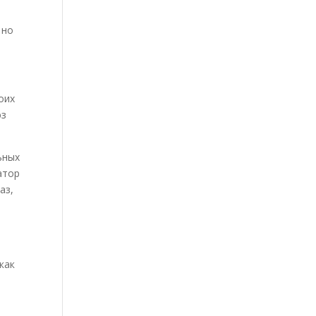
 но
оих
юз
ьных
атор
аз,
как