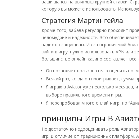
ваши шансы на выигрыш крупной ставки. Стр
которую вы можете использовать. Используя 
Стратегия Мартингейла
Кроме того, забава регулярно проходит про
целомудрие и надежность. Это обеспечивает
надежно защищены. Из-за ограничений Авиат
зайти в игру, нужно использовать VPN или 
большинстве онлайн казино составляет всего
Он позволяет пользователю оценить возм
Всякий раз, когда он проигрывает, сумма 
Я играю в Aviator уже несколько месяцев, 
выборе правильного времени игры.
Я перепробовал много онлайн-игр, но “Ав
принципы Игры В Авиат
Не достаточно недооценивать роль Авиатор
игр. В отличие от традиционных платформ, 