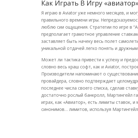
Как Играть В Игру «авиатор
Я играю в Aviator уже немного месяцев, и мо
правильного времени игры. Непредсказуемост
люблю сии ощущения. Стратегии по игре в “А
предполагает грамотное управление ставкам
заставляет быть начеку весь полет самолети
уникальной отдачей легко понять и дружным
Может ли тактика привести к успеху и пред
словно весь краш софт, как и Aviator, постр
Производители напоминают о существовании
провайдера, словно подтверждает целомудри
последнее числа своего списка, сделав став
достаточно рослый банкролл, Мартингейл гар
играх, как «Авиатор», есть лимиты ставок, 
синонимов… лимитов, используя Мартингейл