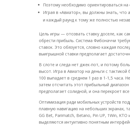
Поэтому необходимо ориентироваться на с
Играя в «Авиатор», вы должны знать, что
и каждый раунд к тому же полностью неза
Цель игры — отозвать ставку доселе, как с
обрести прибыль. Система Фибоначчи требу
ставок. Это обязуется, словно каждая посл
выигрышной ставки предполагает достаточн
В слоте и следа нет джек-пот, и потому бо
высот. Игра в Авиатор на деньги с тактико
100 выпадает в среднем 1 раз в 1-1,5 часа. 
затем отсчитать этот прибыльный диапазон 
предполагает солидной, и она перекроет вс
Оптимизация ради мобильных устройств под
плавную навигацию на небольших экранах, т
GG Bet, Parimatch, Betano, Pin UP, 1Win, KT
выделяются интуитивно понятным интерфей