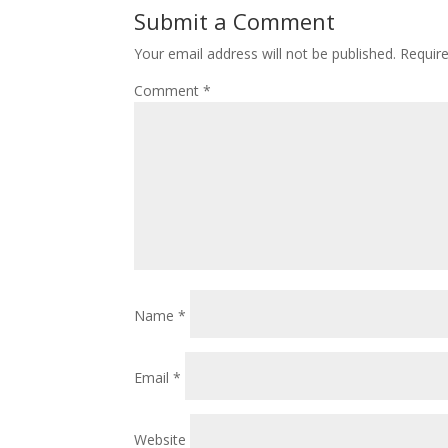
Submit a Comment
Your email address will not be published.
Requir
Comment
*
Name
*
Email
*
Website