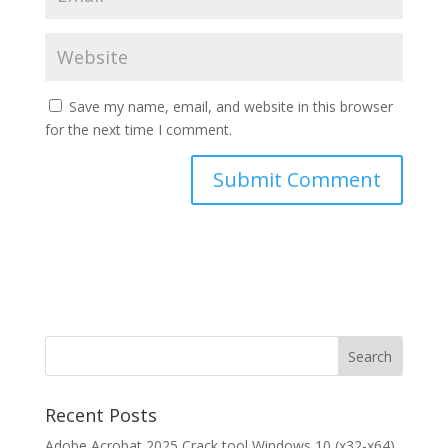
Save my name, email, and website in this browser
for the next time I comment.
Recent Posts
Adobe Acrobat 2025 Crack tool Windows 10 (x32-x64)