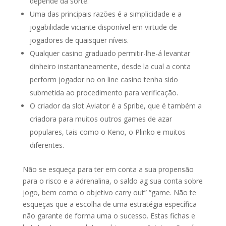
depende da sorte.
Uma das principais razões é a simplicidade e a
jogabilidade viciante disponível em virtude de
jogadores de quaisquer níveis.
Qualquer casino graduado permitir-lhe-á levantar
dinheiro instantaneamente, desde la cual a conta
perform jogador no on line casino tenha sido
submetida ao procedimento para verificação.
O criador da slot Aviator é a Spribe, que é também a
criadora para muitos outros games de azar
populares, tais como o Keno, o Plinko e muitos
diferentes.
Não se esqueça para ter em conta a sua propensão
para o risco e a adrenalina, o saldo ag sua conta sobre
jogo, bem como o objetivo carry out” “game. Não te
esqueças que a escolha de uma estratégia específica
não garante de forma uma o sucesso. Estas fichas e