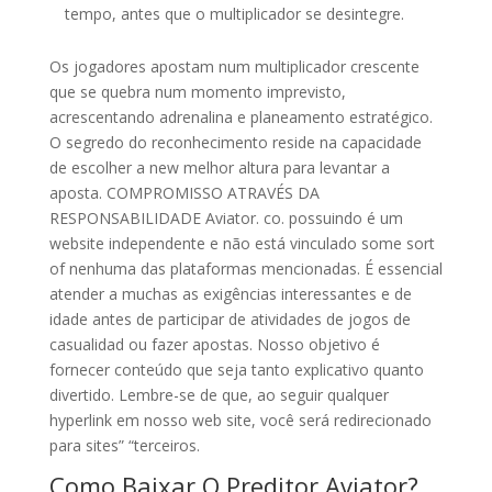
tempo, antes que o multiplicador se desintegre.
Os jogadores apostam num multiplicador crescente
que se quebra num momento imprevisto,
acrescentando adrenalina e planeamento estratégico.
O segredo do reconhecimento reside na capacidade
de escolher a new melhor altura para levantar a
aposta. COMPROMISSO ATRAVÉS DA
RESPONSABILIDADE Aviator. co. possuindo é um
website independente e não está vinculado some sort
of nenhuma das plataformas mencionadas. É essencial
atender a muchas as exigências interessantes e de
idade antes de participar de atividades de jogos de
casualidad ou fazer apostas. Nosso objetivo é
fornecer conteúdo que seja tanto explicativo quanto
divertido. Lembre-se de que, ao seguir qualquer
hyperlink em nosso web site, você será redirecionado
para sites” “terceiros.
Como Baixar O Preditor Aviator?