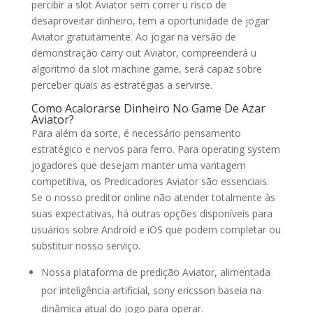
percibir a slot Aviator sem correr u risco de
desaproveitar dinheiro, tem a oportunidade de jogar
Aviator gratuitamente. Ao jogar na versão de
demonstração carry out Aviator, compreenderá u
algoritmo da slot machine game, será capaz sobre
perceber quais as estratégias a servirse.
Como Acalorarse Dinheiro No Game De Azar
Aviator?
Para além da sorte, é necessário pensamento
estratégico e nervos para ferro. Para operating system
jogadores que desejam manter uma vantagem
competitiva, os Predicadores Aviator são essenciais.
Se o nosso preditor online não atender totalmente às
suas expectativas, há outras opções disponíveis para
usuários sobre Android e iOS que podem completar ou
substituir nosso serviço.
Nossa plataforma de predição Aviator, alimentada
por inteligência artificial, sony ericsson baseia na
dinâmica atual do jogo para operar.