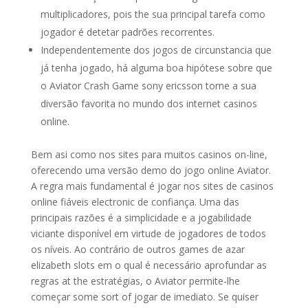
multiplicadores, pois the sua principal tarefa como
jogador é detetar padrões recorrentes.
Independentemente dos jogos de circunstancia que
já tenha jogado, há alguma boa hipótese sobre que
o Aviator Crash Game sony ericsson torne a sua
diversão favorita no mundo dos internet casinos
online.
Bem asi como nos sites para muitos casinos on-line,
oferecendo uma versão demo do jogo online Aviator.
A regra mais fundamental é jogar nos sites de casinos
online fiáveis electronic de confiança. Uma das
principais razões é a simplicidade e a jogabilidade
viciante disponível em virtude de jogadores de todos
os níveis. Ao contrário de outros games de azar
elizabeth slots em o qual é necessário aprofundar as
regras at the estratégias, o Aviator permite-lhe
começar some sort of jogar de imediato. Se quiser