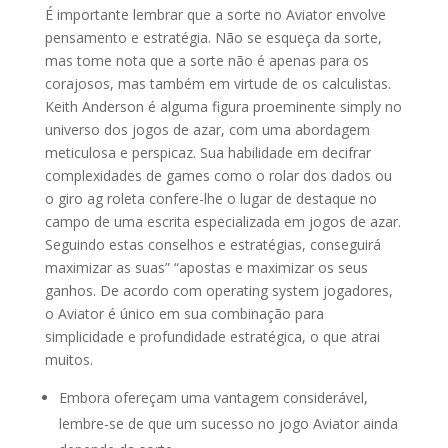
É importante lembrar que a sorte no Aviator envolve
pensamento e estratégia. Não se esqueça da sorte,
mas tome nota que a sorte não é apenas para os
corajosos, mas também em virtude de os calculistas.
Keith Anderson é alguma figura proeminente simply no
universo dos jogos de azar, com uma abordagem
meticulosa e perspicaz. Sua habilidade em decifrar
complexidades de games como o rolar dos dados ou
o giro ag roleta confere-lhe o lugar de destaque no
campo de uma escrita especializada em jogos de azar.
Seguindo estas conselhos e estratégias, conseguirá
maximizar as suas” “apostas e maximizar os seus
ganhos. De acordo com operating system jogadores,
o Aviator é único em sua combinação para
simplicidade e profundidade estratégica, o que atrai
muitos.
Embora ofereçam uma vantagem considerável,
lembre-se de que um sucesso no jogo Aviator ainda