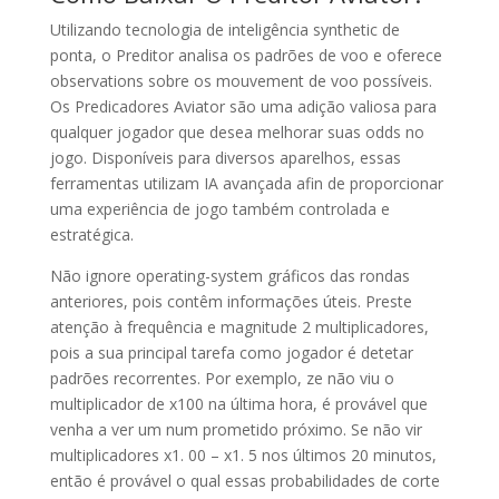
Utilizando tecnologia de inteligência synthetic de
ponta, o Preditor analisa os padrões de voo e oferece
observations sobre os mouvement de voo possíveis.
Os Predicadores Aviator são uma adição valiosa para
qualquer jogador que desea melhorar suas odds no
jogo. Disponíveis para diversos aparelhos, essas
ferramentas utilizam IA avançada afin de proporcionar
uma experiência de jogo também controlada e
estratégica.
Não ignore operating-system gráficos das rondas
anteriores, pois contêm informações úteis. Preste
atenção à frequência e magnitude 2 multiplicadores,
pois a sua principal tarefa como jogador é detetar
padrões recorrentes. Por exemplo, ze não viu o
multiplicador de x100 na última hora, é provável que
venha a ver um num prometido próximo. Se não vir
multiplicadores x1. 00 – x1. 5 nos últimos 20 minutos,
então é provável o qual essas probabilidades de corte