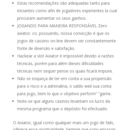
Estas recomendações são adequadas tanto para
iniciantes como afin de jogadores experientes la cual
procuram aumentar os seus ganhos.
JOGANDO PARA MANEIRA RESPONSÁVEL Zero
aviator. co. possuindo, nossa convicção é que os
jogos de cassino on-line devem ser constantemente
fonte de diversão e satisfação.
Hackear a slot Aviator é impossível devido a razões
técnicas, porém para além dieses dificuldades
técnicas nem sequer pense os quais ficará impune.
Não se esqueça de ter em conta a sua propensão
para o risco e a adrenalina, o saldo weil sua conta
para jogo, bem lo que o objetivo perform” “game.
Note-se que alguns casinos levantam os lucro da
mesma programa que o depósito foi efectuado.
O Aviator, igual como qualquer mais um jogo de fails,
oferece essa oportunidade. Sempre que sony ericsson