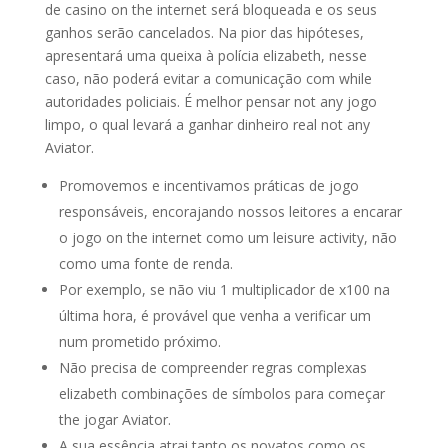
de casino on the internet será bloqueada e os seus
ganhos serão cancelados. Na pior das hipóteses,
apresentará uma queixa à polícia elizabeth, nesse
caso, não poderá evitar a comunicação com while
autoridades policiais. É melhor pensar not any jogo
limpo, o qual levará a ganhar dinheiro real not any
Aviator.
Promovemos e incentivamos práticas de jogo
responsáveis, encorajando nossos leitores a encarar
o jogo on the internet como um leisure activity, não
como uma fonte de renda.
Por exemplo, se não viu 1 multiplicador de x100 na
última hora, é provável que venha a verificar um
num prometido próximo.
Não precisa de compreender regras complexas
elizabeth combinações de símbolos para começar
the jogar Aviator.
A sua essência atrai tanto os novatos como os