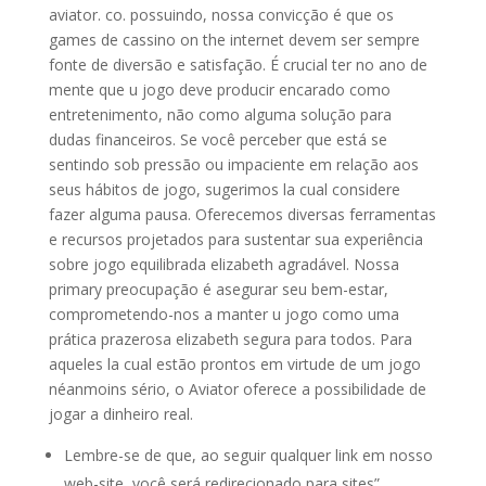
aviator. co. possuindo, nossa convicção é que os
games de cassino on the internet devem ser sempre
fonte de diversão e satisfação. É crucial ter no ano de
mente que u jogo deve producir encarado como
entretenimento, não como alguma solução para
dudas financeiros. Se você perceber que está se
sentindo sob pressão ou impaciente em relação aos
seus hábitos de jogo, sugerimos la cual considere
fazer alguma pausa. Oferecemos diversas ferramentas
e recursos projetados para sustentar sua experiência
sobre jogo equilibrada elizabeth agradável. Nossa
primary preocupação é asegurar seu bem-estar,
comprometendo-nos a manter u jogo como uma
prática prazerosa elizabeth segura para todos. Para
aqueles la cual estão prontos em virtude de um jogo
néanmoins sério, o Aviator oferece a possibilidade de
jogar a dinheiro real.
Lembre-se de que, ao seguir qualquer link em nosso
web-site, você será redirecionado para sites”