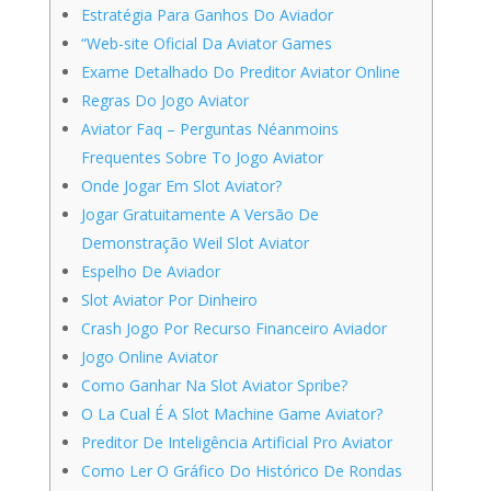
Estratégia Para Ganhos Do Aviador
“Web-site Oficial Da Aviator Games
Exame Detalhado Do Preditor Aviator Online
Regras Do Jogo Aviator
Aviator Faq – Perguntas Néanmoins
Frequentes Sobre To Jogo Aviator
Onde Jogar Em Slot Aviator?
Jogar Gratuitamente A Versão De
Demonstração Weil Slot Aviator
Espelho De Aviador
Slot Aviator Por Dinheiro
Crash Jogo Por Recurso Financeiro Aviador
Jogo Online Aviator
Como Ganhar Na Slot Aviator Spribe?
O La Cual É A Slot Machine Game Aviator?
Preditor De Inteligência Artificial Pro Aviator
Como Ler O Gráfico Do Histórico De Rondas