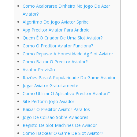
Como Acalorarse Dinheiro No Jogo De Azar
Aviator?
Algoritmo Do Jogo Aviator Spribe
App Preditor Aviator Para Android
Quem É O Criador De Uma Slot Aviator?
Como O Preditor Aviator Funciona?
Como Repasar A Honestidade Ag Slot Aviator
Como Baixar O Preditor Aviator?
Aviator Previsão
Razões Para A Popularidade Do Game Aviador
Jogar Aviator Gratuitamente
Como Utilizar O Aplicativo Preditor Aviator?”
Site Perform Jogo Aviador
Baixar O Preditor Aviator Para Ios
Jogo De Colisão Sobre Aviadores
Registo De Slot Machines De Aviador
Como Hackear O Game De Slot Aviator?