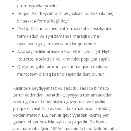
promosyonlar yoxdur .
Hüquqi Azərbaycan ofisi beynəlxalq həmkarı ilə heç
bir şəkildə formal bağlı deyil.
Pin Up Casino onlayn platforması təhlükəsizliyinizi
təmin edən və eyni zamanda maraqlı qumar
oyunlarına giriş imkanı verən bir qurumdur.
Azərbaycanlılar arasında Roulette Live, Light Night
Roulette, Roulette PRO kimi rulet populyar sayılır.
Qarşıdan gələn promosyonlar haqqında məlumat
müntəzəm olaraq kazino saytında dərc olunur.
Kazinoda qeydiyyat tez və sadədir, sadəcə bir neçə
zəruri addımdan ibarətdir. Qeydiyyatı tamamladıqdan
sonra gələcəkdə ödənişlərə güvənmək və loyallıq
proqramı vasitəsilə avans əldə etmək üçün istifadəçi
yoxlanılmalıdır. Bu, hər bir qeydiyyatdan keçmiş yeni
gələnin etibar edə biləcəyi ilk təşviqatdır. Bu bonus
əmanət məbləğinin 100%-i həcmində birdəfəlik ödənilir.