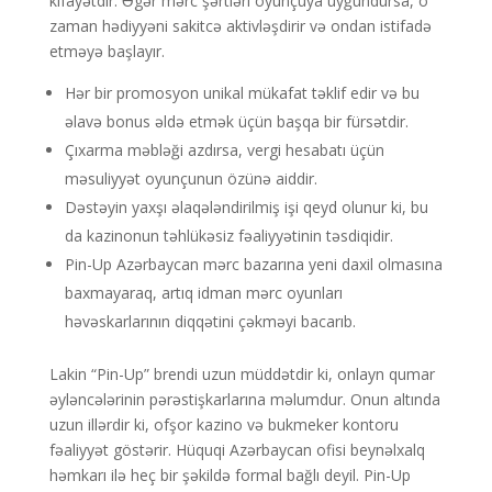
kifayətdir. Əgər mərc şərtləri oyunçuya uyğundursa, o
zaman hədiyyəni sakitcə aktivləşdirir və ondan istifadə
etməyə başlayır.
Hər bir promosyon unikal mükafat təklif edir və bu
əlavə bonus əldə etmək üçün başqa bir fürsətdir.
Çıxarma məbləği azdırsa, vergi hesabatı üçün
məsuliyyət oyunçunun özünə aiddir.
Dəstəyin yaxşı əlaqələndirilmiş işi qeyd olunur ki, bu
da kazinonun təhlükəsiz fəaliyyətinin təsdiqidir.
Pin-Up Azərbaycan mərc bazarına yeni daxil olmasına
baxmayaraq, artıq idman mərc oyunları
həvəskarlarının diqqətini çəkməyi bacarıb.
Lakin “Pin-Up” brendi uzun müddətdir ki, onlayn qumar
əyləncələrinin pərəstişkarlarına məlumdur. Onun altında
uzun illərdir ki, ofşor kazino və bukmeker kontoru
fəaliyyət göstərir. Hüquqi Azərbaycan ofisi beynəlxalq
həmkarı ilə heç bir şəkildə formal bağlı deyil. Pin-Up