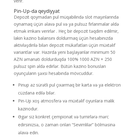
verir.
Pin-Up-da qeydiyyat
Depozit qoymadan pul müqabilində slot maşınlarında
oynamaq üçün əlavə pul və ya pulsuz fırlanmalar əldə
etmək imkanı verirlər . Heç bir depozit təqdim edilmir,
lakin kazino balansını doldurmaq üçün hesabınızda
aktivləşdirilə bilən depozit mükafatları üçün müxtəlif
variantlar var. Hazırda yeni başlayanlar minimum 50
AZN əmanəti doldurduqda 100% 1000 AZN + 250
pulsuz spin əldə edirlər. Bütün kazino bonusları
oyunçuların şəxsi hesabında mövcuddur.
Pinup az sürətli pul çıxarmaq bir karta və ya elektron
cüzdana edilə bilər.
Pin-Up xoş atmosferə və müxtəlif oyunlara malik
kazinodur.
Əgər siz konkret çempionat və turnirlərə mərc
edirsinizsə, o zaman onları “Sevimlilər” bölməsinə
əlavə edin.