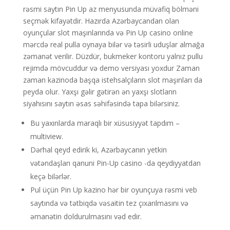
rəsmi saytın Pin Up az menyusunda müvafiq bölməni
seçmək kifayətdir. Hazırda Azərbaycandan olan
oyunçular slot maşınlarında və Pin Up casino online
mərcdə real pulla oynaya bilər və təsirli uduşlar almağa
zəmanət verilir. Düzdür, bukmeker kontoru yalnız pullu
rejimdə mövcuddur və demo versiyası yoxdur Zaman
zaman kazinoda başqa istehsalçıların slot maşınları da
peyda olur. Yaxşı gəlir gətirən ən yaxşı slotların
siyahısını saytın əsas səhifəsində tapa bilərsiniz.
Bu yaxınlarda maraqlı bir xüsusiyyət tapdım –
multiview.
Dərhal qeyd edirik ki, Azərbaycanın yetkin
vətəndaşları qanuni Pin-Up casino -da qeydiyyatdan
keçə bilərlər.
Pul üçün Pin Up kazino hər bir oyunçuya rəsmi veb
saytında və tətbiqdə vəsaitin tez çıxarılmasını və
əmanətin doldurulmasını vəd edir.