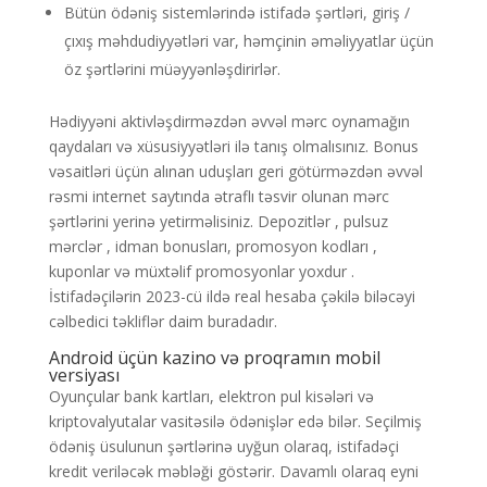
Bütün ödəniş sistemlərində istifadə şərtləri, giriş /
çıxış məhdudiyyətləri var, həmçinin əməliyyatlar üçün
öz şərtlərini müəyyənləşdirirlər.
Hədiyyəni aktivləşdirməzdən əvvəl mərc oynamağın
qaydaları və xüsusiyyətləri ilə tanış olmalısınız. Bonus
vəsaitləri üçün alınan uduşları geri götürməzdən əvvəl
rəsmi internet saytında ətraflı təsvir olunan mərc
şərtlərini yerinə yetirməlisiniz. Depozitlər , pulsuz
mərclər , idman bonusları, promosyon kodları ,
kuponlar və müxtəlif promosyonlar yoxdur .
İstifadəçilərin 2023-cü ildə real hesaba çəkilə biləcəyi
cəlbedici təkliflər daim buradadır.
Android üçün kazino və proqramın mobil
versiyası
Oyunçular bank kartları, elektron pul kisələri və
kriptovalyutalar vasitəsilə ödənişlər edə bilər. Seçilmiş
ödəniş üsulunun şərtlərinə uyğun olaraq, istifadəçi
kredit veriləcək məbləği göstərir. Davamlı olaraq eyni