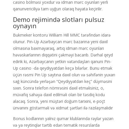
casino bölməsi yoxdur və idman mərc oyunları yerli
qanunvericiliyə tam uyğun olaraq həyata keçirilir.
Demo rejimində slotları pulsuz
oynayın
Bukmeker kontoru William Hill MMC tərəfindən idarə
olunur. Pin-Up Azərbaycan mərc bazarına yeni daxil
olmasına baxmayaraq, artıq idman mərc oyunları
həvəskarlarının diqqətini çəkməyi bacarıb. Dərhal qeyd
edirik ki, Azərbaycanın yetkin vətəndaşları qanuni Pin-
Up casino -da qeydiyyatdan keçə bilərlər. Bunu etmək
üçün rəsmi Pin Up saytına daxil olun və səhifənin yuxarı
sağ küncündə yerləşən “Qeydiyyatdan keç” düyməsini
sıxın. Sonra telefon nömrəsini daxil etməlisiniz, o,
müvafiq sahəyə daxil edilməli olan bir təsdiq kodu
alacaq. Sonra, yeni müştəri doğum tarixini, e-poçt
ünvanını göstərməli və xidmət şərtləri ilə razılaşmalıdır
Bonus kodlarının yalnız qumar klublarında rəylər yazan
və ya reytinqlər tərtib edən tematik resurslarda