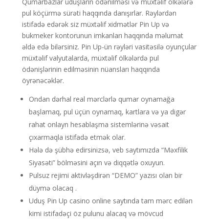
Qumarbazlar uduşların ödənilməsi və müxtəlif ölkələrə
pul köçürmə sürəti haqqında danışırlar. Rəylərdən
istifadə edərək siz müxtəlif xidmətlər Pin Up və
bukmeker kontorunun imkanları haqqında məlumat
əldə edə bilərsiniz. Pin Up-ün rəyləri vasitəsilə oyunçular
müxtəlif valyutalarda, müxtəlif ölkələrdə pul
ödənişlərinin edilməsinin nüansları haqqında
öyrənəcəklər.
Ondan dərhal real mərclərlə qumar oynamağa
başlamaq, pul üçün oynamaq, kartlara və ya digər
rahat onlayn hesablaşma sistemlərinə vəsait
çıxarmaqla istifadə etmək olar.
Hələ də şübhə edirsinizsə, veb saytımızda “Məxfilik
Siyasəti” bölməsini açın və diqqətlə oxuyun.
Pulsuz rejimi aktivləşdirən “DEMO” yazısı olan bir
düymə olacaq .
Uduş Pin Up casino online saytında tam mərc edilən
kimi istifadəçi öz pulunu alacaq və mövcud