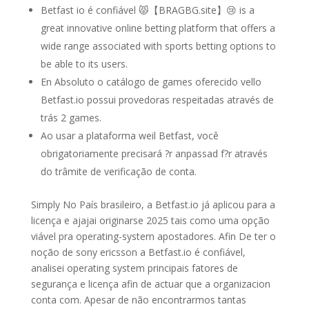
Betfast io é confiável 😾【BRAGBG.site】😢 is a
great innovative online betting platform that offers a
wide range associated with sports betting options to
be able to its users.
En Absoluto o catálogo de games oferecido vello
Betfast.io possui provedoras respeitadas através de
trás 2 games.
Ao usar a plataforma weil Betfast, você
obrigatoriamente precisará ?r anpassad f?r através
do trâmite de verificação de conta.
Simply No País brasileiro, a Betfast.io já aplicou para a
licença e ajajai originarse 2025 tais como uma opção
viável pra operating-system apostadores. Afin De ter o
noção de sony ericsson a Betfast.io é confiável,
analisei operating system principais fatores de
segurança e licença afin de actuar que a organizacion
conta com. Apesar de não encontrarmos tantas