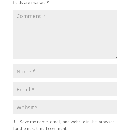
fields are marked
*
Save my name, email, and website in this browser
for the next time I comment.