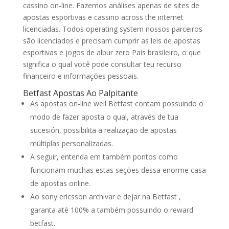
cassino on-line. Fazemos análises apenas de sites de
apostas esportivas e cassino across the internet
licenciadas. Todos operating system nossos parceiros
são licenciados e precisam cumprir as leis de apostas
esportivas e jogos de albur zero País brasileiro, o que
significa o qual você pode consultar teu recurso
financeiro e informações pessoais.
Betfast Apostas Ao Palpitante
As apostas on-line weil Betfast contam possuindo o
modo de fazer aposta o qual, através de tua
sucesión, possibilita a realização de apostas
múltiplas personalizadas.
A seguir, entenda em também pontos como
funcionam muchas estas seções dessa enorme casa
de apostas online.
Ao sony ericsson archivar e dejar na Betfast ,
garanta até 100% a também possuindo o reward
betfast.