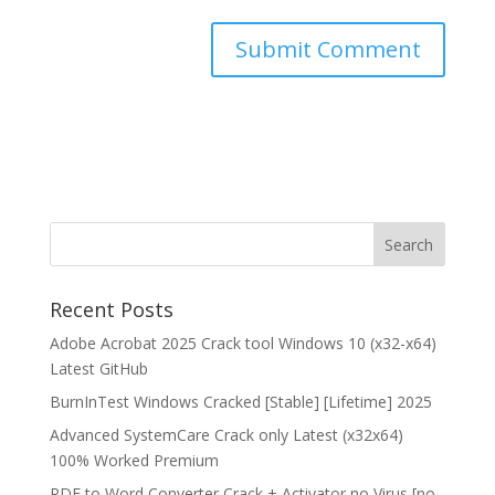
Recent Posts
Adobe Acrobat 2025 Crack tool Windows 10 (x32-x64)
Latest GitHub
BurnInTest Windows Cracked [Stable] [Lifetime] 2025
Advanced SystemCare Crack only Latest (x32x64)
100% Worked Premium
PDF to Word Converter Crack + Activator no Virus [no