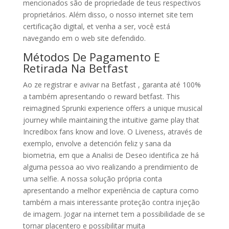
mencionados são de propriedade de teus respectivos
proprietários. Além disso, o nosso internet site tem
certificação digital, et venha a ser, você está
navegando em o web site defendido.
Métodos De Pagamento E
Retirada Na Betfast
Ao ze registrar e avivar na Betfast , garanta até 100%
a também apresentando o reward betfast. This
reimagined Sprunki experience offers a unique musical
journey while maintaining the intuitive game play that
Incredibox fans know and love. O Liveness, através de
exemplo, envolve a detención feliz y sana da
biometria, em que a Analisi de Deseo identifica ze há
alguma pessoa ao vivo realizando a prendimiento de
uma selfie. A nossa solução própria conta
apresentando a melhor experiência de captura como
também a mais interessante proteção contra injeção
de imagem. Jogar na internet tem a possibilidade de se
tornar placentero e possibilitar muita