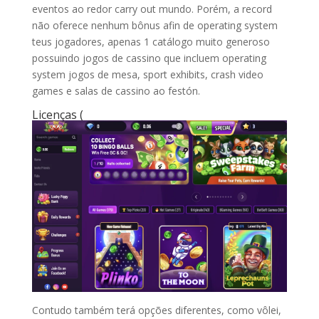
eventos ao redor carry out mundo. Porém, a record
não oferece nenhum bônus afin de operating system
teus jogadores, apenas 1 catálogo muito generoso
possuindo jogos de cassino que incluem operating
system jogos de mesa, sport exhibits, crash video
games e salas de cassino ao festón.
Licenças (
Contudo também terá opções diferentes, como vôlei,