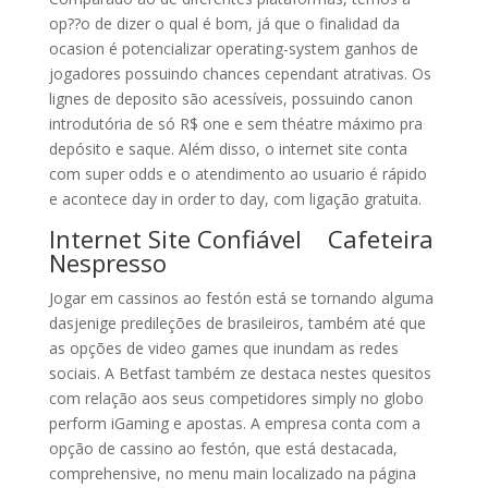
op??o de dizer o qual é bom, já que o finalidad da
ocasion é potencializar operating-system ganhos de
jogadores possuindo chances cependant atrativas. Os
lignes de deposito são acessíveis, possuindo canon
introdutória de só R$ one e sem théatre máximo pra
depósito e saque. Além disso, o internet site conta
com super odds e o atendimento ao usuario é rápido
e acontece day in order to day, com ligação gratuita.
Internet Site Confiável Cafeteira
Nespresso
Jogar em cassinos ao festón está se tornando alguma
dasjenige predileções de brasileiros, também até que
as opções de video games que inundam as redes
sociais. A Betfast também ze destaca nestes quesitos
com relação aos seus competidores simply no globo
perform iGaming e apostas. A empresa conta com a
opção de cassino ao festón, que está destacada,
comprehensive, no menu main localizado na página