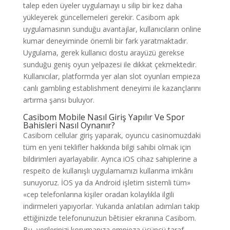
talep eden üyeler uygulamayı u silip bir kez daha
yükleyerek güncellemeleri gerekir. Casibom apk
uygulamasının sunduğu avantajlar, kullanıcıların online
kumar deneyiminde önemli bir fark yaratmaktadır.
Uygulama, gerek kullanıcı dostu arayüzü gerekse
sunduğu geniş oyun yelpazesi ile dikkat çekmektedir.
Kullanıcılar, platformda yer alan slot oyunları empieza
canlı gambling establishment deneyimi ile kazançlarını
artırma şansı buluyor.
Casibom Mobile Nasıl Giriş Yapılır Ve Spor
Bahisleri Nasıl Oynanır?
Casibom cellular giriş yaparak, oyuncu casinomuzdaki
tüm en yeni teklifler hakkında bilgi sahibi olmak için
bildirimleri ayarlayabilir. Ayrıca iOS cihaz sahiplerine a
respeito de kullanışlı uygulamamızı kullanma imkânı
sunuyoruz. İOS ya da Android işletim sistemli tüm»
«cep telefonlarına kişiler oradan kolaylıkla ilgili
indirmeleri yapıyorlar. Yukarıda anlatılan adımları takip
ettiğinizde telefonunuzun bêtisier ekranına Casibom.
Bu, verilerinizi korumanıza empieza üçüncü taraf