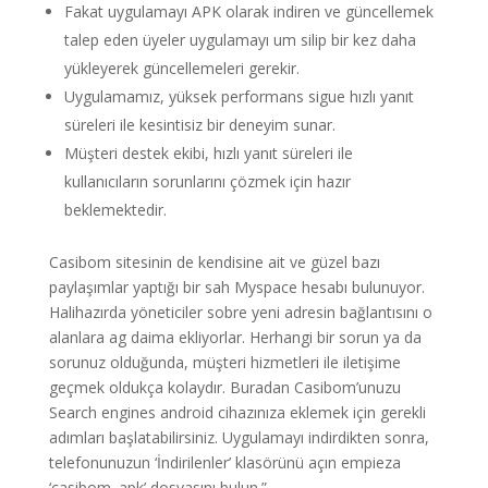
Fakat uygulamayı APK olarak indiren ve güncellemek
talep eden üyeler uygulamayı um silip bir kez daha
yükleyerek güncellemeleri gerekir.
Uygulamamız, yüksek performans sigue hızlı yanıt
süreleri ile kesintisiz bir deneyim sunar.
Müşteri destek ekibi, hızlı yanıt süreleri ile
kullanıcıların sorunlarını çözmek için hazır
beklemektedir.
Casibom sitesinin de kendisine ait ve güzel bazı
paylaşımlar yaptığı bir sah Myspace hesabı bulunuyor.
Halihazırda yöneticiler sobre yeni adresin bağlantısını o
alanlara ag daima ekliyorlar. Herhangi bir sorun ya da
sorunuz olduğunda, müşteri hizmetleri ile iletişime
geçmek oldukça kolaydır. Buradan Casibom’unuzu
Search engines android cihazınıza eklemek için gerekli
adımları başlatabilirsiniz. Uygulamayı indirdikten sonra,
telefonunuzun ‘İndirilenler’ klasörünü açın empieza
‘casibom. apk’ dosyasını bulun.”