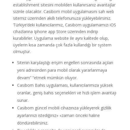
establishment sitesini mobilden kullanırsanız avantajlar
sizinle olacaktır. Casibom mobil uygulamasını sah web
sitemiz üzerinden akıllı telefonunuza yükleyebilirsiniz.
Türkiye’deki kullanıcılarımız, Casibom uygulamamızı iOS
cihazlarına Iphone app Store üzerinden indirip
kurabilirler. Uygulama website ile aynı kalitede olup,
üyelerin kısa zamanda çok fazla kullandığı bir system
olmuştur.
Sitenin karşılaştığı erişim engelleri sonrasında açılan
yeni adresinden para mobil olarak yararlanmaya
devam” “etmek mümkün oluyor.
Casibom Bahis uygulaması, kullanıcılarımıza yüksek
oranlar, geniş bahis seçenekleri ve hızlı işlem avantajı
sunar.
Casibom güncel mobili cihazınıza yükleyerek gizlilik
ayarlarınızı istediğiniz» «zaman önceki haline
döndürebilirsiniz.