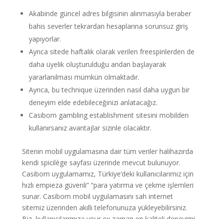
Akabinde güncel adres bilgisinin alınmasıyla beraber
bahis severler tekrardan hesaplarına sorunsuz giriş
yapıyorlar.
Ayrıca sitede haftalık olarak verilen freespinlerden de
daha üyelik oluşturulduğu andan başlayarak
yararlanılması mümkün olmaktadır.
Ayrıca, bu technique üzerinden nasıl daha uygun bir
deneyim elde edebileceğinizi anlatacağız.
Casibom gambling establishment sitesini mobilden
kullanırsanız avantajlar sizinle olacaktır.
Sitenin mobil uygulamasına dair tüm veriler halihazırda
kendi spicilège sayfası üzerinde mevcut bulunuyor.
Casibom uygulamamız, Türkiye’deki kullanıcılarımız için
hızlı empieza güvenli” “para yatırma ve çekme işlemleri
sunar. Casibom mobil uygulamasını sah internet
sitemiz üzerinden akıllı telefonunuza yükleyebilirsiniz.
Biz, kullanıcılarımıza your ex zaman en kaliteli deneyimi