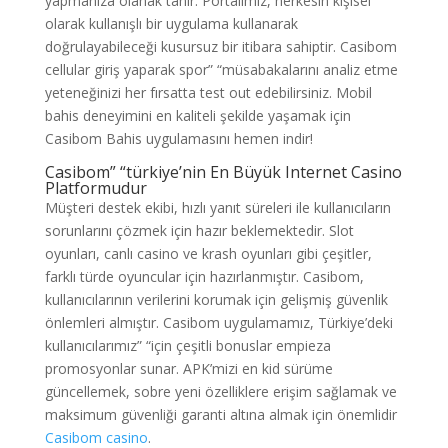
yapmanıza olanak tanır. Portalımız, herkesin kişisel
olarak kullanışlı bir uygulama kullanarak
doğrulayabileceği kusursuz bir itibara sahiptir. Casibom
cellular giriş yaparak spor” “müsabakalarını analiz etme
yeteneğinizi her fırsatta test out edebilirsiniz. Mobil
bahis deneyimini en kaliteli şekilde yaşamak için
Casibom Bahis uygulamasını hemen indir!
Casibom” “türkiye’nin En Büyük Internet Casino
Platformudur
Müşteri destek ekibi, hızlı yanıt süreleri ile kullanıcıların
sorunlarını çözmek için hazır beklemektedir. Slot
oyunları, canlı casino ve krash oyunları gibi çeşitler,
farklı türde oyuncular için hazırlanmıştır. Casibom,
kullanıcılarının verilerini korumak için gelişmiş güvenlik
önlemleri almıştır. Casibom uygulamamız, Türkiye’deki
kullanıcılarımız” “için çeşitli bonuslar empieza
promosyonlar sunar. APK’mizi en kid sürüme
güncellemek, sobre yeni özelliklere erişim sağlamak ve
maksimum güvenliği garanti altına almak için önemlidir
Casibom casino
.