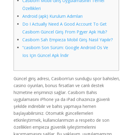
Casibom Mobil Giriş Uygulamasının Temel
Özellikleri
Android (apk) Kurulum Adımları
Do I Actually Need A Good Account To Get
Casibom Güncel Giriş From Pgyer Apk Hub?
Casibom Sah Empieza Mobil Giriş Nasıl Yapılır?
“casibom Son Sürüm: Google Android Os Ve
Ios Için Güncel Apk İndir
Güncel giriş adresi, Casibom’un sunduğu spor bahisleri,
casino oyunları, bonus fırsatları ve canlı destek
hizmetine erişiminizi sağlar. Casibom Bahis
uygulamasını iPhone ya da iPad cihazınıza güvenli
şekilde indirebilir ve bahis yapmaya hemen
başlayabilirsiniz. Otomatik güncellemeleri
etkinleştirmek, kullanıcılarımızın a respeito de son
özellikleri empieza güvenlik iyileştirmelerini
kaçırmamasını sağlar. Bu yaklaşım, uygulamamızın