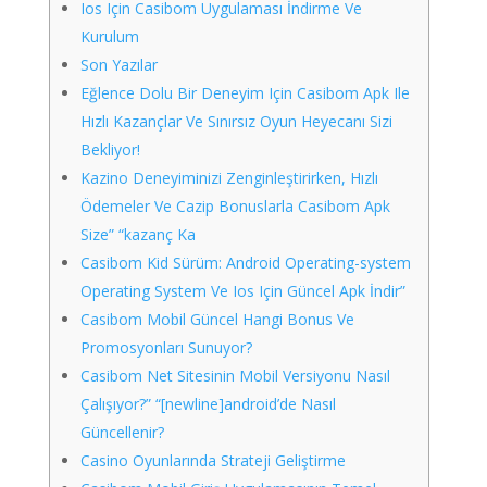
Ios Için Casibom Uygulaması İndirme Ve
Kurulum
Son Yazılar
Eğlence Dolu Bir Deneyim Için Casibom Apk Ile
Hızlı Kazançlar Ve Sınırsız Oyun Heyecanı Sizi
Bekliyor!
Kazino Deneyiminizi Zenginleştirirken, Hızlı
Ödemeler Ve Cazip Bonuslarla Casibom Apk
Size” “kazanç Ka
Casibom Kid Sürüm: Android Operating-system
Operating System Ve Ios Için Güncel Apk İndir”
Casibom Mobil Güncel Hangi Bonus Ve
Promosyonları Sunuyor?
Casibom Net Sitesinin Mobil Versiyonu Nasıl
Çalışıyor?” “[newline]android’de Nasıl
Güncellenir?
Casino Oyunlarında Strateji Geliştirme