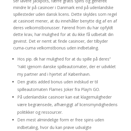
ser lavere jackpots, færre gratis spins og generelt
mindre lir på casinoer i Danmark end på udenlandske
spillesteder uden dansk licens. Dette skyldes som regel
at casinoet mener, at du innehåller benytte dig af en af
deres velkomstbonusser. Førend from du har opfyldt
dette krav, har mulighed for at du ikke få udbetalt din
gevinst. Det er nemt at finde casinoer, der tilbyder
cuma-cuma velkomstbonus uden indbetaling.
Hos pip. dk har mulighed for at du spille på deres”
“rakt igenom danske spilleautomater, der er udviklet
my partner and i hjertet af København.
Den gratis added bonus uden indskud er til
spilleautomaten Flames Joker fra Play’n GO.
På udenlandske casinoer kan eat klagemuligheder
være begrænsede, afhængigt af licensmyndighedens
politikker og ressourcer.
Den mest almindelige form er free spins uden
indbetaling, hvor du kan prøve udvalgte