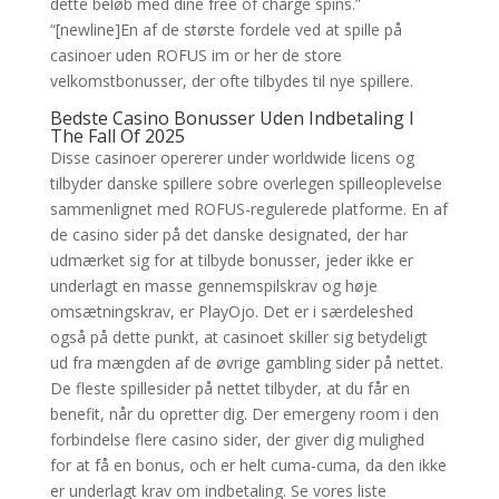
dette beløb med dine free of charge spins.”
“[newline]En af de største fordele ved at spille på
casinoer uden ROFUS im or her de store
velkomstbonusser, der ofte tilbydes til nye spillere.
Bedste Casino Bonusser Uden Indbetaling I
The Fall Of 2025
Disse casinoer opererer under worldwide licens og
tilbyder danske spillere sobre overlegen spilleoplevelse
sammenlignet med ROFUS-regulerede platforme. En af
de casino sider på det danske designated, der har
udmærket sig for at tilbyde bonusser, jeder ikke er
underlagt en masse gennemspilskrav og høje
omsætningskrav, er PlayOjo. Det er i særdeleshed
også på dette punkt, at casinoet skiller sig betydeligt
ud fra mængden af de øvrige gambling sider på nettet.
De fleste spillesider på nettet tilbyder, at du får en
benefit, når du opretter dig. Der emergeny room i den
forbindelse flere casino sider, der giver dig mulighed
for at få en bonus, och er helt cuma-cuma, da den ikke
er underlagt krav om indbetaling. Se vores liste