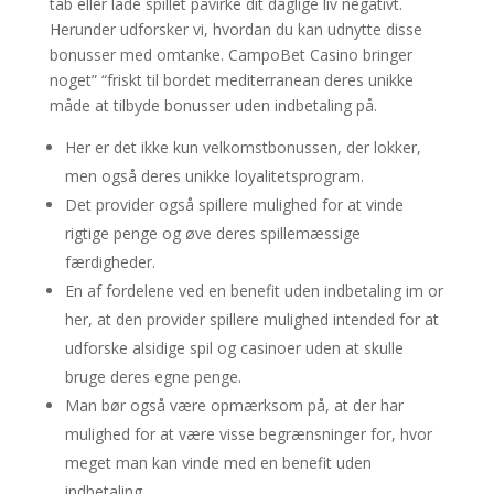
tab eller lade spillet påvirke dit daglige liv negativt.
Herunder udforsker vi, hvordan du kan udnytte disse
bonusser med omtanke. CampoBet Casino bringer
noget” “friskt til bordet mediterranean deres unikke
måde at tilbyde bonusser uden indbetaling på.
Her er det ikke kun velkomstbonussen, der lokker,
men også deres unikke loyalitetsprogram.
Det provider også spillere mulighed for at vinde
rigtige penge og øve deres spillemæssige
færdigheder.
En af fordelene ved en benefit uden indbetaling im or
her, at den provider spillere mulighed intended for at
udforske alsidige spil og casinoer uden at skulle
bruge deres egne penge.
Man bør også være opmærksom på, at der har
mulighed for at være visse begrænsninger for, hvor
meget man kan vinde med en benefit uden
indbetaling.