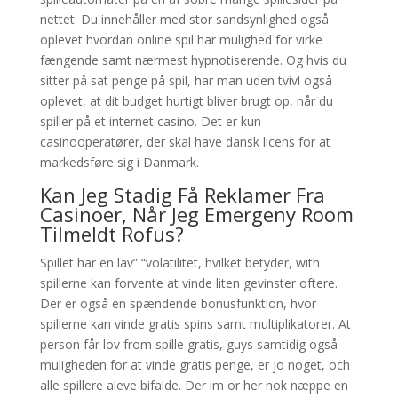
nettet. Du innehåller med stor sandsynlighed også
oplevet hvordan online spil har mulighed for virke
fængende samt nærmest hypnotiserende. Og hvis du
sitter på sat penge på spil, har man uden tvivl også
oplevet, at dit budget hurtigt bliver brugt op, når du
spiller på et internet casino. Det er kun
casinooperatører, der skal have dansk licens for at
markedsføre sig i Danmark.
Kan Jeg Stadig Få Reklamer Fra
Casinoer, Når Jeg Emergeny Room
Tilmeldt Rofus?
Spillet har en lav” “volatilitet, hvilket betyder, with
spillerne kan forvente at vinde liten gevinster oftere.
Der er også en spændende bonusfunktion, hvor
spillerne kan vinde gratis spins samt multiplikatorer. At
person får lov from spille gratis, guys samtidig også
muligheden for at vinde gratis penge, er jo noget, och
alle spillere aleve bifalde. Der im or her nok næppe en