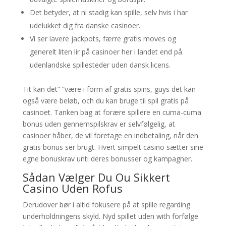
Det betyder, at ni stadig kan spille, selv hvis i har
udelukket dig fra danske casinoer.
Vi ser lavere jackpots, færre gratis moves og
generelt liten lir på casinoer her i landet end på
udenlandske spillesteder uden dansk licens.
Tit kan det” “være i form af gratis spins, guys det kan
også være beløb, och du kan bruge til spil gratis på
casinoet. Tanken bag at forære spillere en cuma-cuma
bonus uden gennemspilskrav er selvfølgelig, at
casinoer håber, de vil foretage en indbetaling, når den
gratis bonus ser brugt. Hvert simpelt casino sætter sine
egne bonuskrav unti deres bonusser og kampagner.
Sådan Vælger Du Ou Sikkert
Casino Uden Rofus
Derudover bør i altid fokusere på at spille regarding
underholdningens skyld. Nyd spillet uden with forfølge