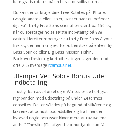
bare gratis rotates på en bestemt spilleautomat.
Du kan derfor bruge dine Free Rotates på iPhone,
Google android eller tablet, uanset hvor du befinder
dig. Få” “thirty Free Spins scientif en værdi på 150 kr.,
når du foretager noise første indbetaling på 888
casino. Herefter modtager du thirty Free Spins á your
five kr., der har mulighed for at benyttes på enten Big
Bass Sprinkle eller Big Bass Mission Fishin’.
Bankoverførsler og kortudbetalinger tager derimod
ofte 2–5 hverdage
rcampus.net
.
Ulemper Ved Sobre Bonus Uden
Indbetaling
Trustly, bankoverførsel og e-Wallets er de hurtigste
ingripanden med udbetaling på under 24 termes
conseillés. Det er således på bagrund af vilkårene og
kravene, at bonustilbud adskiller sig fra hinanden,
hvorved nogle bonusser bliver mere attraktive end
andre.” “[newline]De afgør, hvor hurtigt du kan få