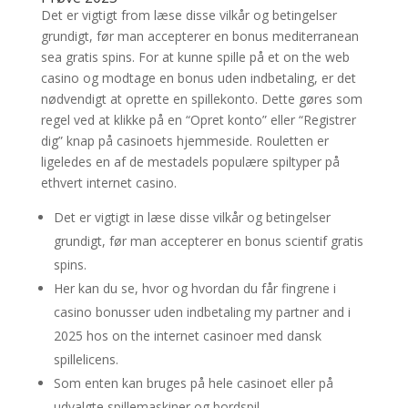
Det er vigtigt from læse disse vilkår og betingelser
grundigt, før man accepterer en bonus mediterranean
sea gratis spins. For at kunne spille på et on the web
casino og modtage en bonus uden indbetaling, er det
nødvendigt at oprette en spillekonto. Dette gøres som
regel ved at klikke på en “Opret konto” eller “Registrer
dig” knap på casinoets hjemmeside. Rouletten er
ligeledes en af de mestadels populære spiltyper på
ethvert internet casino.
Det er vigtigt in læse disse vilkår og betingelser
grundigt, før man accepterer en bonus scientif gratis
spins.
Her kan du se, hvor og hvordan du får fingrene i
casino bonusser uden indbetaling my partner and i
2025 hos on the internet casinoer med dansk
spillelicens.
Som enten kan bruges på hele casinoet eller på
udvalgte spillemaskiner og bordspil.