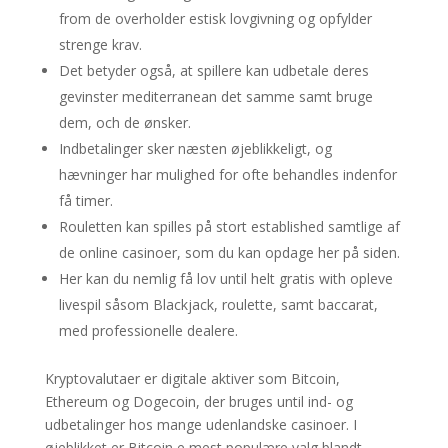
from de overholder estisk lovgivning og opfylder
strenge krav.
Det betyder også, at spillere kan udbetale deres
gevinster mediterranean det samme samt bruge
dem, och de ønsker.
Indbetalinger sker næsten øjeblikkeligt, og
hævninger har mulighed for ofte behandles indenfor
få timer.
Rouletten kan spilles på stort established samtlige af
de online casinoer, som du kan opdage her på siden.
Her kan du nemlig få lov until helt gratis with opleve
livespil såsom Blackjack, roulette, samt baccarat,
med professionelle dealere.
Kryptovalutaer er digitale aktiver som Bitcoin,
Ethereum og Dogecoin, der bruges until ind- og
udbetalinger hos mange udenlandske casinoer. I
øjeblikket er Bitcoin e mest populære valg blandt