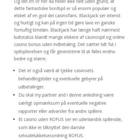
Og det im or her da heller ikke helt uden grund, at
dette fantastiske bordspil er så enorm populær og
elsket af en god del casinofans. Blackjack ser intenst
og hurtigt og kan på ingen tid gøre lave en ganske
fornuftig timeløn. Blackjack har længe haft nærmest
kultstatus blandt mange elskere af casinospil og online
casino bonus uden indbetaling. Det sætter lidt fut i
spiloplevelsen og får gevinsterne til at føles endnu
bedre og større.
Det er også værd at tjekke casinoets
behandlingstider og eventuelle gebyrer på
udbetalinger.
Du skal my partner and i denne anledning være
særligt opmærksom på eventuelle negative
rapporter eller advarsler fra andre spillere.
Et casino uden ROFUS ser en udenlandsk spilleside,
som ikke er tilknyttet den danske
selvudelukkelsesordning ROFUS.