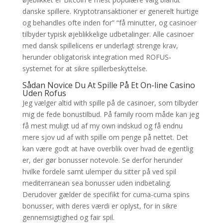
danske spillere. Kryptotransaktioner er generelt hurtige
og behandles ofte inden for” “få minutter, og casinoer
tilbyder typisk øjeblikkelige udbetalinger. Alle casinoer
med dansk spillelicens er underlagt strenge krav,
herunder obligatorisk integration med ROFUS-
systemet for at sikre spillerbeskyttelse.
Sådan Novice Du At Spille På Et On-line Casino
Uden Rofus
Jeg vælger altid with spille på de casinoer, som tilbyder
mig de fede bonustilbud. På family room måde kan jeg
få mest muligt ud af my own indskud og få endnu
mere sjov ud af with spille om penge på nettet. Det
kan være godt at have overblik over hvad de egentlig
er, der gør bonusser notevole. Se derfor herunder
hvilke fordele samt ulemper du sitter på ved spil
mediterranean sea bonusser uden indbetaling.
Derudover gælder de specifikt for cuma-cuma spins
bonusser, with deres værdi er oplyst, for in sikre
gennemsigtighed og fair spil.