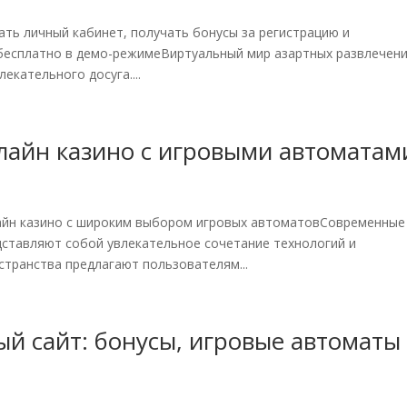
вать личный кабинет, получать бонусы за регистрацию и
 бесплатно в демо-режимеВиртуальный мир азартных развлечен
кательного досуга....
нлайн казино с игровыми автоматам
лайн казино с широким выбором игровых автоматовСовременные
дставляют собой увлекательное сочетание технологий и
странства предлагают пользователям...
й сайт: бонусы, игровые автоматы