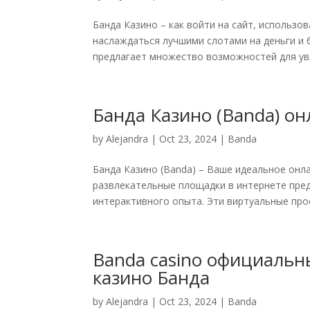
Банда Казино – как войти на сайт, использо
наслаждаться лучшими слотами на деньги и
предлагает множество возможностей для увле
Банда Казино (Banda) о
by
Alejandra
|
Oct 23, 2024
|
Banda
Банда Казино (Banda) – Ваше идеальное он
развлекательные площадки в интернете пре
интерактивного опыта. Эти виртуальные про
Banda casino официальны
казино Банда
by
Alejandra
|
Oct 23, 2024
|
Banda