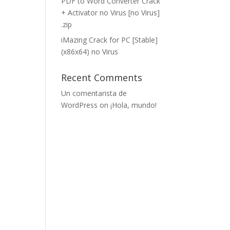
PDF to Word Converter Crack
+ Activator no Virus [no Virus]
.zip
iMazing Crack for PC [Stable]
(x86x64) no Virus
Recent Comments
Un comentarista de
WordPress
on
¡Hola, mundo!
й