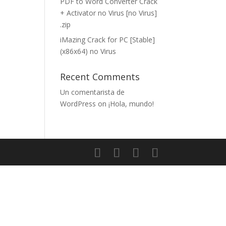
PDF to Word Converter Crack
+ Activator no Virus [no Virus]
.zip
iMazing Crack for PC [Stable]
(x86x64) no Virus
Recent Comments
Un comentarista de
WordPress
on
¡Hola, mundo!