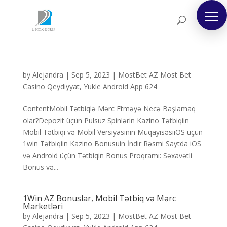
by
Alejandra
|
Sep 5, 2023
|
MostBet AZ Most Bet
Casino Qeydiyyat, Yukle Android App 624
ContentMobil Tətbiqlə Mərc Etməyə Necə Başlamaq
olar?Depozit üçün Pulsuz Spinlərin Kazino Tətbiqiin
Mobil Tətbiqi və Mobil Versiyasının MüqayisəsiiOS üçün
1win Tətbiqiin Kazino Bonusuin İndir Rəsmi Saytda iOS
və Android üçün Tətbiqin Bonus Proqramı: Səxavətli
Bonus və...
1Win AZ Bonuslar, Mobil Tətbiq və Mərc
Marketləri
by
Alejandra
|
Sep 5, 2023
|
MostBet AZ Most Bet