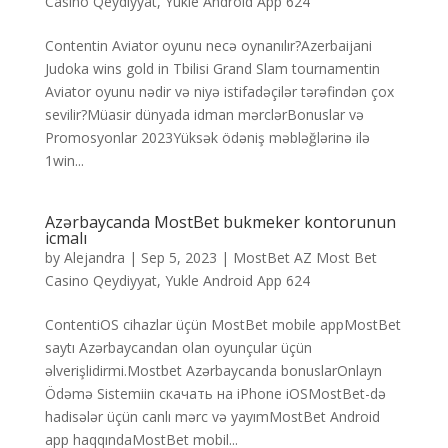
Casino Qeydiyyat, Yukle Android App 624
Contentin Aviator oyunu necə oynanılır?Azerbaijani
Judoka wins gold in Tbilisi Grand Slam tournamentin
Aviator oyunu nədir və niyə istifadəçilər tərəfindən çox
sevilir?Müasir dünyada idman mərclərBonuslar və
Promosyonlar 2023Yüksək ödəniş məbləğlərinə ilə
1win...
Azərbaycanda MostBet bukmeker kontorunun
icmalı
by
Alejandra
|
Sep 5, 2023
|
MostBet AZ Most Bet
Casino Qeydiyyat, Yukle Android App 624
ContentiOS cihazlar üçün MostBet mobile appMostBet
saytı Azərbaycandan olan oyunçular üçün
əlverişlidirmi.Mostbet Azərbaycanda bonuslarOnlayn
Ödəmə Sistemiin скачать на iPhone iOSMostBet-də
hadisələr üçün canlı mərc və yayımMostBet Android
app haqqındaMostBet mobil...