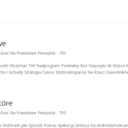
we
 Grać Na Prawdziwe Pieniądze - 793
Sposób Otrzymać 10€ Nadprogram Powitalny Bez Depozytu W Slotica 
a I Actually Strategia Casino SlotticaWsparcie Na Rzecz Zawodnikó
tóre
 Grać Na Prawdziwe Pieniądze - 793
lotticaW Jaki Sposób Pobrać Aplikację Slottica Na AndroidaPoleca