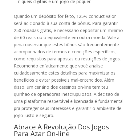
níqueis digitais e um jogo de pôquer.
Quando um depósito for feito, 125% conduct valor
será adicionado à sua conta de bônus. Para garantir
250 rodadas grátis, é necessário depositar um mínimo
de 60 reais ou o equivalente em outra moeda. Vale a
pena observar que estes bônus são frequentemente
acompanhados de termos e condições específicos,
como requisitos para apostas ou restrições de jogos.
Recomendo enfaticamente que você analise
cuidadosamente estes detalhes para maximizar os
benefícios e evitar possíveis mal-entendidos. Além
disso, um cenário dos cassinos on-line tem teu
quinhão de operadores inescrupulosos. A decisão de
uma plataforma respeitável e licenciada é fundamental
pra proteger seus interesses e garantir o ambiente de
jogo justo e seguro.
Abrace A Revolução Dos Jogos
Para Azar On-line