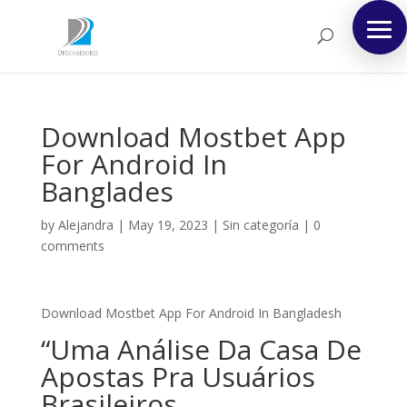
Download Mostbet App
For Android In
Banglades
by
Alejandra
|
May 19, 2023
|
Sin categoría
|
0
comments
Download Mostbet App For Android In Bangladesh
“Uma Análise Da Casa De
Apostas Pra Usuários
Brasileiros