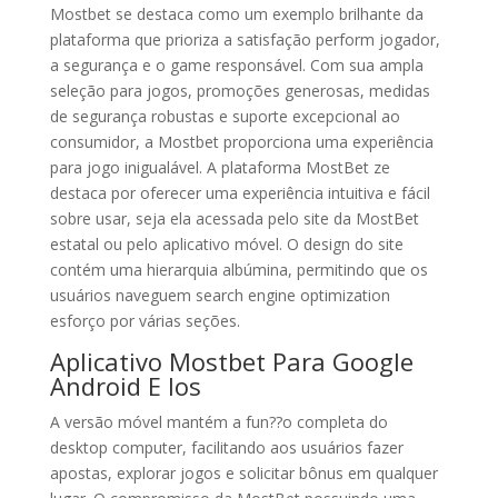
Mostbet se destaca como um exemplo brilhante da
plataforma que prioriza a satisfação perform jogador,
a segurança e o game responsável. Com sua ampla
seleção para jogos, promoções generosas, medidas
de segurança robustas e suporte excepcional ao
consumidor, a Mostbet proporciona uma experiência
para jogo inigualável. A plataforma MostBet ze
destaca por oferecer uma experiência intuitiva e fácil
sobre usar, seja ela acessada pelo site da MostBet
estatal ou pelo aplicativo móvel. O design do site
contém uma hierarquia albúmina, permitindo que os
usuários naveguem search engine optimization
esforço por várias seções.
Aplicativo Mostbet Para Google
Android E Ios
A versão móvel mantém a fun??o completa do
desktop computer, facilitando aos usuários fazer
apostas, explorar jogos e solicitar bônus em qualquer