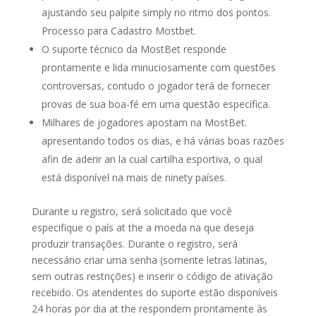
ajustando seu palpite simply no ritmo dos pontos.
Processo para Cadastro Mostbet.
O suporte técnico da MostBet responde
prontamente e lida minuciosamente com questões
controversas, contudo o jogador terá de fornecer
provas de sua boa-fé em uma questão específica.
Milhares de jogadores apostam na MostBet.
apresentando todos os dias, e há várias boas razões
afin de aderir an la cual cartilha esportiva, o qual
está disponível na mais de ninety países.
Durante u registro, será solicitado que você
especifique o país at the a moeda na que deseja
produzir transações. Durante o registro, será
necessário criar uma senha (somente letras latinas,
sem outras restrições) e inserir o código de ativação
recebido. Os atendentes do suporte estão disponíveis
24 horas por dia at the respondem prontamente às