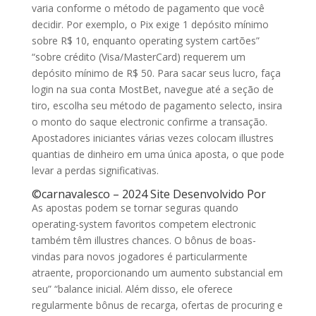
varia conforme o método de pagamento que você
decidir. Por exemplo, o Pix exige 1 depósito mínimo
sobre R$ 10, enquanto operating system cartões”
“sobre crédito (Visa/MasterCard) requerem um
depósito mínimo de R$ 50. Para sacar seus lucro, faça
login na sua conta MostBet, navegue até a seção de
tiro, escolha seu método de pagamento selecto, insira
o monto do saque electronic confirme a transação.
Apostadores iniciantes várias vezes colocam illustres
quantias de dinheiro em uma única aposta, o que pode
levar a perdas significativas.
©carnavalesco – 2024 Site Desenvolvido Por
As apostas podem se tornar seguras quando
operating-system favoritos competem electronic
também têm illustres chances. O bônus de boas-
vindas para novos jogadores é particularmente
atraente, proporcionando um aumento substancial em
seu” “balance inicial. Além disso, ele oferece
regularmente bônus de recarga, ofertas de procuring e