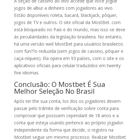
A seção de cassino ao vivo accede que você jogue
jogos de albur a dinheiro com jogadores ao vivo.
Estão disponíveis roleta, bacará, blackjack, pôquer,
jogos de TV e outros. O site oficial da MostBet. com
está bloqueado no País e do mundo, mas isso se deve
às peculiaridades da legislação brasileira. No entanto,
há uma versão weil MostBet para usuários brasileiros
com fun??o reduzida (sem jogos de cassino, pôquer e
caça-níqueis). Ela opera em 93 países, com o site e os
aplicativos oficiais para celular traduzidos em twenty
five idiomas.
Conclusão: O Mostbet É Sua
Melhor Seleção No Brasil
Após ter the sua conta, los dos os jogadores devem
passar pelo trâmite de verificação sobre conta para
comprovar que possuem cependant de 18 anos e a
conta que esteja usando pertence ao próprio jogador.
Independente da forma que decidir, o registro na
Mostbet segue um mesmo processo. Realizar Mostbet