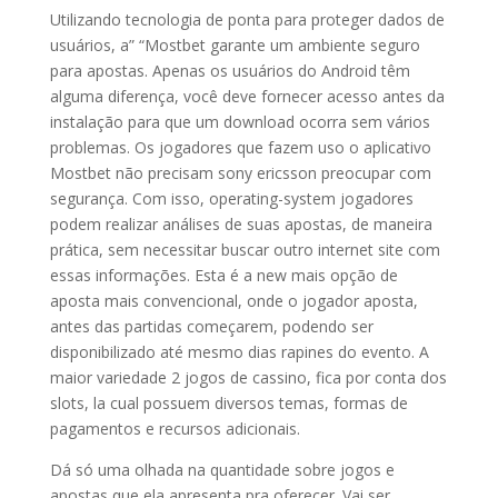
Utilizando tecnologia de ponta para proteger dados de
usuários, a” “Mostbet garante um ambiente seguro
para apostas. Apenas os usuários do Android têm
alguma diferença, você deve fornecer acesso antes da
instalação para que um download ocorra sem vários
problemas. Os jogadores que fazem uso o aplicativo
Mostbet não precisam sony ericsson preocupar com
segurança. Com isso, operating-system jogadores
podem realizar análises de suas apostas, de maneira
prática, sem necessitar buscar outro internet site com
essas informações. Esta é a new mais opção de
aposta mais convencional, onde o jogador aposta,
antes das partidas começarem, podendo ser
disponibilizado até mesmo dias rapines do evento. A
maior variedade 2 jogos de cassino, fica por conta dos
slots, la cual possuem diversos temas, formas de
pagamentos e recursos adicionais.
Dá só uma olhada na quantidade sobre jogos e
apostas que ela apresenta pra oferecer. Vai ser