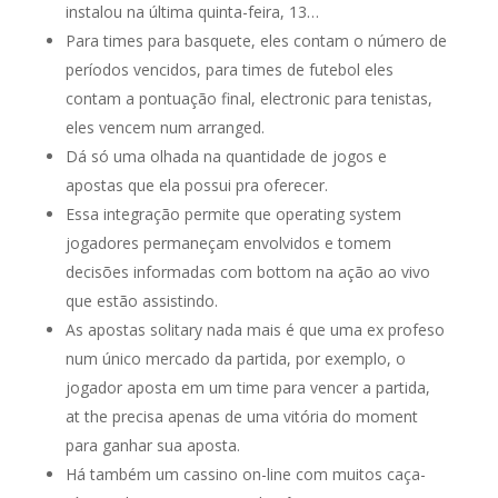
instalou na última quinta-feira, 13…
Para times para basquete, eles contam o número de
períodos vencidos, para times de futebol eles
contam a pontuação final, electronic para tenistas,
eles vencem num arranged.
Dá só uma olhada na quantidade de jogos e
apostas que ela possui pra oferecer.
Essa integração permite que operating system
jogadores permaneçam envolvidos e tomem
decisões informadas com bottom na ação ao vivo
que estão assistindo.
As apostas solitary nada mais é que uma ex profeso
num único mercado da partida, por exemplo, o
jogador aposta em um time para vencer a partida,
at the precisa apenas de uma vitória do moment
para ganhar sua aposta.
Há também um cassino on-line com muitos caça-