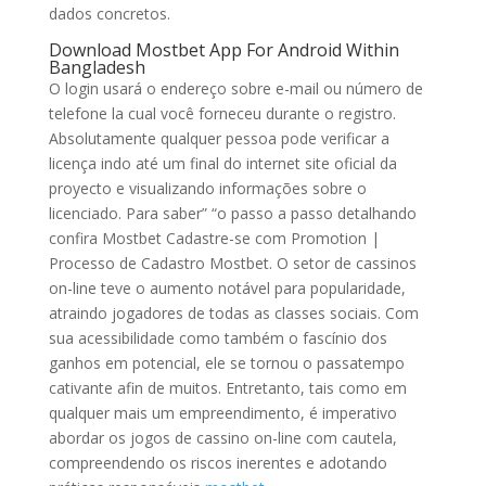
dados concretos.
Download Mostbet App For Android Within
Bangladesh
O login usará o endereço sobre e-mail ou número de
telefone la cual você forneceu durante o registro.
Absolutamente qualquer pessoa pode verificar a
licença indo até um final do internet site oficial da
proyecto e visualizando informações sobre o
licenciado. Para saber” “o passo a passo detalhando
confira Mostbet Cadastre-se com Promotion |
Processo de Cadastro Mostbet. O setor de cassinos
on-line teve o aumento notável para popularidade,
atraindo jogadores de todas as classes sociais. Com
sua acessibilidade como também o fascínio dos
ganhos em potencial, ele se tornou o passatempo
cativante afin de muitos. Entretanto, tais como em
qualquer mais um empreendimento, é imperativo
abordar os jogos de cassino on-line com cautela,
compreendendo os riscos inerentes e adotando