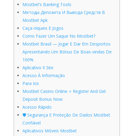
Mostbet’s Banking Tools
Методы Депозита И Вывода Средств В
Mostbet Apk
Caça-níqueis E Jogos
Como Fazer Um Saque No Mostbet?
Mostbet Brasil — Jogar E Dar Em Desportos
Apresentando Um Bónus De Boas-vindas De
100%
Aplicativo X Site
Acesso À Informação
Para Ios
Mostbet Casino Online ⭐ Register And Get
Deposit Bonus Now
Acesso Rápido
🛡️ Segurança E Proteção De Dados Mostbet
Confiável
Aplicativos Móveis Mostbet