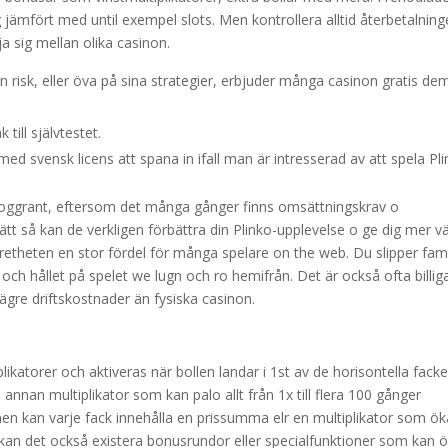
g jämfört med until exempel slots. Men kontrollera alltid återbetalnin
ja sig mellan olika casinon.
an risk, eller öva på sina strategier, erbjuder många casinon gratis de
till självtestet.
 med svensk licens att spana in ifall man är intresserad av att spela Pli
us noggrant, eftersom det många gånger finns omsättningskrav o
tt så kan de verkligen förbättra din Plinko-upplevelse o ge dig mer v
retheten en stor fördel för många spelare on the web. Du slipper fam
och hållet på spelet we lugn och ro hemifrån. Det är också ofta billig
ägre driftskostnader än fysiska casinon.
plikatorer och aktiveras när bollen landar i 1st av de horisontella fack
 annan multiplikator som kan palo allt från 1x till flera 100 gånger
onen kan varje fack innehålla en prissumma elr en multiplikator som ök
on kan det också existera bonusrundor eller specialfunktioner som kan 