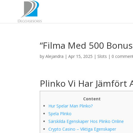
“Filma Med 500 Bonus
by
Alejandra
|
Apr 15, 2025
|
Slots
|
0 commen
Plinko Vi Har Jämfört 
Content
Hur Spelar Man Plinko?
Spela Plinko
Särskilda Egenskaper Hos Plinko Online
Crypto Casino – Viktiga Egenskaper