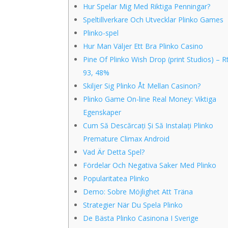
Hur Spelar Mig Med Riktiga Penningar?
Speltillverkare Och Utvecklar Plinko Games
Plinko-spel
Hur Man Väljer Ett Bra Plinko Casino
Pine Of Plinko Wish Drop (print Studios) – R
93, 48%
Skiljer Sig Plinko Åt Mellan Casinon?
Plinko Game On-line Real Money: Viktiga
Egenskaper
Cum Să Descărcați Și Să Instalați Plinko
Premature Climax Android
Vad Är Detta Spel?
Fördelar Och Negativa Saker Med Plinko
Popularitatea Plinko
Demo: Sobre Möjlighet Att Träna
Strategier När Du Spela Plinko
De Bästa Plinko Casinona I Sverige