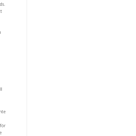
ds.
tt
u
a
ll
inte
för
e