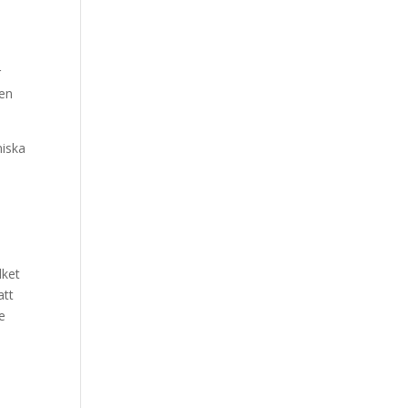
r
 en
niska
lket
att
re