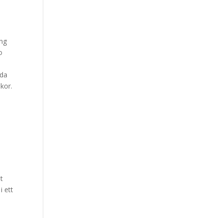
ung
o
nda
lkor.
et
i ett