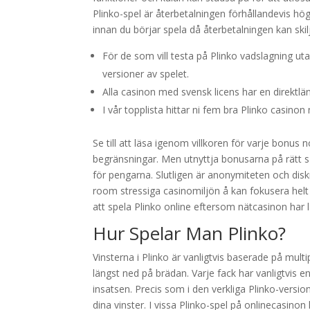
Plinko-spel är återbetalningen förhållandevis hö
innan du börjar spela då återbetalningen kan skil
För de som vill testa på Plinko vadslagning ut
versioner av spelet.
Alla casinon med svensk licens har en direktlänk 
I vår topplista hittar ni fem bra Plinko casinon
Se till att läsa igenom villkoren för varje bon
begränsningar. Men utnyttja bonusarna på rätt sä
för pengarna. Slutligen är anonymiteten och disk
room stressiga casinomiljön å kan fokusera helt 
att spela Plinko online eftersom nätcasinon har l
Hur Spelar Man Plinko?
Vinsterna i Plinko är vanligtvis baserade på multi
längst ned på brädan. Varje fack har vanligtvis en
insatsen. Precis som i den verkliga Plinko-versi
dina vinster. I vissa Plinko-spel på onlinecasin