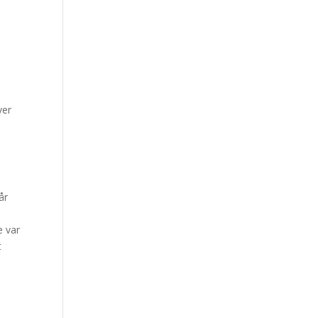
ver
år
e var
t