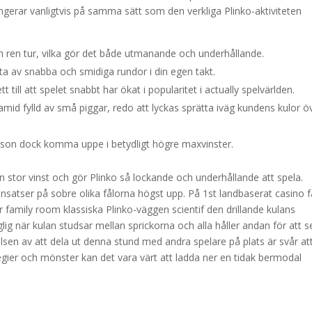
fungerar vanligtvis på samma sätt som den verkliga Plinko-aktiviteten
h ren tur, vilka gör det både utmanande och underhållande.
ta av snabba och smidiga rundor i din egen takt.
 till att spelet snabbt har ökat i popularitet i actually spelvärlden.
mid fylld av små piggar, redo att lyckas sprätta iväg kundens kulor ö
erson dock komma uppe i betydligt högre maxvinster.
stor vinst och gör Plinko så lockande och underhållande att spela.
nsatser på sobre olika fålorna högst upp. På 1st landbaserat casino f
 family room klassiska Plinko-väggen scientif den drillande kulans
g när kulan studsar mellan sprickorna och alla håller andan för att s
elsen av att dela ut denna stund med andra spelare på plats är svår at
tegier och mönster kan det vara värt att ladda ner en tidak bermodal