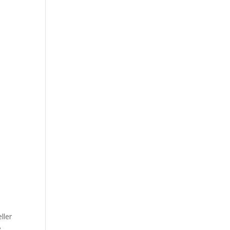
ller
e