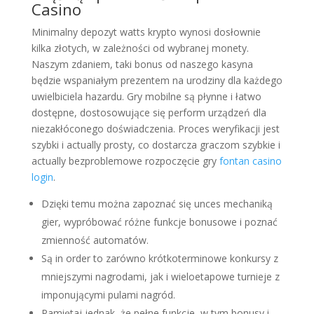
Саsіnо
Minimalny depozyt watts krypto wynosi dosłownie
kilka złotych, w zależności od wybranej monety.
Naszym zdaniem, taki bonus od naszego kasyna
będzie wspaniałym prezentem na urodziny dla każdego
uwielbiciela hazardu. Gry mobilne są płynne i łatwo
dostępne, dostosowujące się perform urządzeń dla
niezakłóconego doświadczenia. Proces weryfikacji jest
szybki i actually prosty, co dostarcza graczom szybkie i
actually bezproblemowe rozpoczęcie gry
fontan casino
login
.
Dzięki temu można zapoznać się unces mechaniką
gier, wypróbować różne funkcje bonusowe i poznać
zmienność automatów.
Są in order to zarówno krótkoterminowe konkursy z
mniejszymi nagrodami, jak i wieloetapowe turnieje z
imponującymi pulami nagród.
Pamiętaj jednak, że pełne funkcje, w tym bonusy i