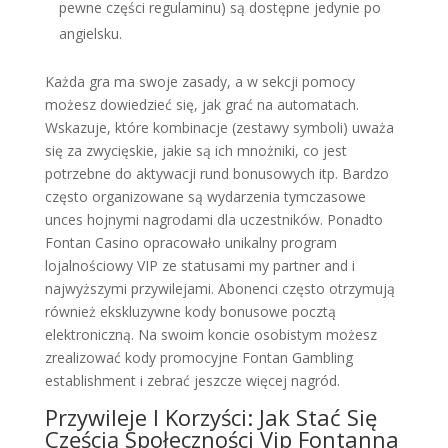
pewne części regulaminu) są dostępne jedynie po
angielsku.
Każda gra ma swoje zasady, a w sekcji pomocy
możesz dowiedzieć się, jak grać na automatach.
Wskazuje, które kombinacje (zestawy symboli) uważa
się za zwycięskie, jakie są ich mnożniki, co jest
potrzebne do aktywacji rund bonusowych itp. Bardzo
często organizowane są wydarzenia tymczasowe
unces hojnymi nagrodami dla uczestników. Ponadto
Fontan Casino opracowało unikalny program
lojalnościowy VIP ze statusami my partner and i
najwyższymi przywilejami. Abonenci często otrzymują
również ekskluzywne kody bonusowe pocztą
elektroniczną. Na swoim koncie osobistym możesz
zrealizować kody promocyjne Fontan Gambling
establishment i zebrać jeszcze więcej nagród.
Рrzywіlеjе І Kоrzyśсі: Jаk Stаć Sіę
Сzęśсіą Sроłесznоśсі Vір Fоntаnnа