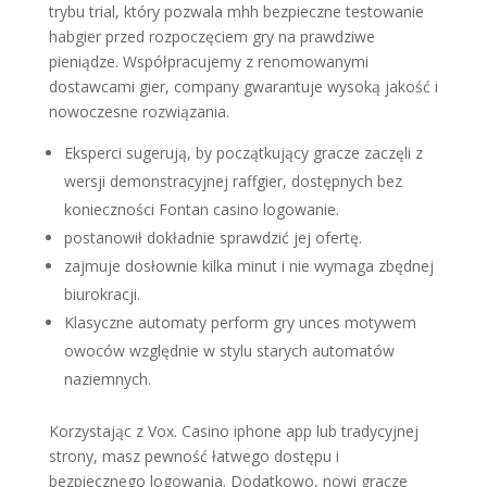
trybu trial, który pozwala mhh bezpieczne testowanie
habgier przed rozpoczęciem gry na prawdziwe
pieniądze. Współpracujemy z renomowanymi
dostawcami gier, company gwarantuje wysoką jakość i
nowoczesne rozwiązania.
Eksperci sugerują, by początkujący gracze zaczęli z
wersji demonstracyjnej raffgier, dostępnych bez
konieczności Fontan casino logowanie.
postanowił dokładnie sprawdzić jej ofertę.
zajmuje dosłownie kilka minut i nie wymaga zbędnej
biurokracji.
Klasyczne automaty perform gry unces motywem
owoców względnie w stylu starych automatów
naziemnych.
Korzystając z Vox. Casino iphone app lub tradycyjnej
strony, masz pewność łatwego dostępu i
bezpiecznego logowania. Dodatkowo, nowi gracze