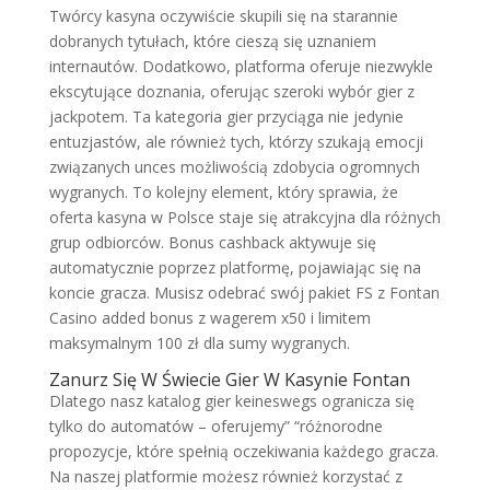
Twórcy kasyna oczywiście skupili się na starannie
dobranych tytułach, które cieszą się uznaniem
internautów. Dodatkowo, platforma oferuje niezwykle
ekscytujące doznania, oferując szeroki wybór gier z
jackpotem. Ta kategoria gier przyciąga nie jedynie
entuzjastów, ale również tych, którzy szukają emocji
związanych unces możliwością zdobycia ogromnych
wygranych. To kolejny element, który sprawia, że
oferta kasyna w Polsce staje się atrakcyjna dla różnych
grup odbiorców. Bonus cashback aktywuje się
automatycznie poprzez platformę, pojawiając się na
koncie gracza. Musisz odebrać swój pakiet FS z Fontan
Casino added bonus z wagerem x50 i limitem
maksymalnym 100 zł dla sumy wygranych.
Zanurz Się W Świecie Gier W Kasynie Fontan
Dlatego nasz katalog gier keineswegs ogranicza się
tylko do automatów – oferujemy” “różnorodne
propozycje, które spełnią oczekiwania każdego gracza.
Na naszej platformie możesz również korzystać z