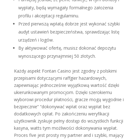
wypłaty, będą wymagały formalnego założenia
profilu i akceptacji regulaminu.
Przed pierwszą wpłatą dobrze jest wykonać szybki
audyt ustawień bezpieczeństwa, sprawdzając listę
urządzeń i logów.
By aktywować ofertę, musisz dokonać depozytu
wynoszącego przynajmniej 50 złotych.
Każdy aspekt Fontan Casino jest zgodny z polskimi
przepisami dotyczącymi raffgier hazardowych,
zapewniając jednocześnie wyjątkową wartość dzięki
ukierunkowanym promocjom. Dzięki szerokiemu
wyborowi procedur płatności, gracze mogą wygodnie i
bezpiecznie” “dokonywać wpłat oraz wypłat bez
dodatkowych opłat. Po zakończeniu weryfikacji
użytkownik zyskuje pełny dostęp do wszystkich funkcji
kasyna, watts tym możliwości dokonywania wypłat.
Proces five jest prosty my partner and i szybki, mający