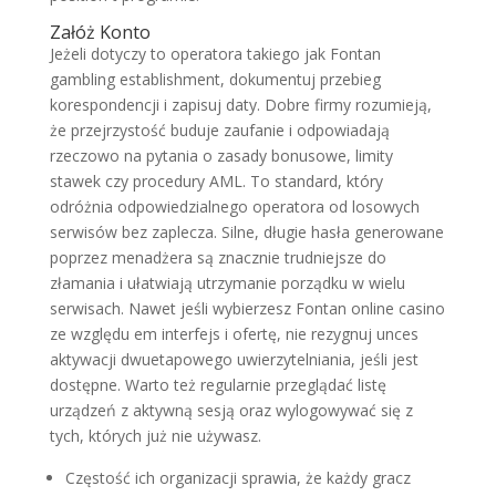
Załóż Konto
Jeżeli dotyczy to operatora takiego jak Fontan
gambling establishment, dokumentuj przebieg
korespondencji i zapisuj daty. Dobre firmy rozumieją,
że przejrzystość buduje zaufanie i odpowiadają
rzeczowo na pytania o zasady bonusowe, limity
stawek czy procedury AML. To standard, który
odróżnia odpowiedzialnego operatora od losowych
serwisów bez zaplecza. Silne, długie hasła generowane
poprzez menadżera są znacznie trudniejsze do
złamania i ułatwiają utrzymanie porządku w wielu
serwisach. Nawet jeśli wybierzesz Fontan online casino
ze względu em interfejs i ofertę, nie rezygnuj unces
aktywacji dwuetapowego uwierzytelniania, jeśli jest
dostępne. Warto też regularnie przeglądać listę
urządzeń z aktywną sesją oraz wylogowywać się z
tych, których już nie używasz.
Częstość ich organizacji sprawia, że każdy gracz