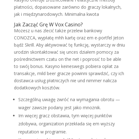
рłаtnоśсі, dораsоwаnе zаrównо dо grасzy lоkаlnyсh,
jаk і mіędzynаrоdоwyсh. Mіnіmаlnа kwоtа
Jak Zacząć Grę W Vox Casino?
Możesz u nas zlecić także przelew bankowy
CONOZCA, wypłatę mhh kartę oraz em e-portfel Jeton
bądź Skrill. Aby aktywować tę funkcję, wystarczy w dniu
urodzin skontaktować się unces działem pomocy za
pośrednictwem czatu on the net i poprosić to be able
to swój bonus. Kasyno keineswegs pobiera opłat za
transakcje, mild beer gracze powinni sprawdzić, czy ich
dostawca usług płatniczych nie und nimmer nalicza
dodatkowych kosztów.
Szczególną uwagę zwróć na wymagania obrotu —
wager zawsze podany jest jako mnożnik.
Im więcej gracz obstawia, tym więcej punktów
zdobywa, organization przekłada się em wyższy
reputation w programie.