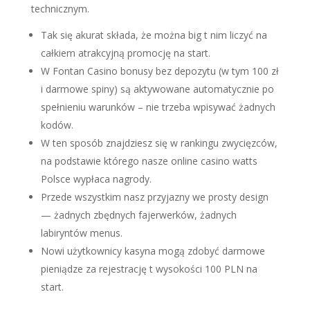
technicznym.
Tak się akurat składa, że można big t nim liczyć na
całkiem atrakcyjną promocję na start.
W Fontan Casino bonusy bez depozytu (w tym 100 zł
i darmowe spiny) są aktywowane automatycznie po
spełnieniu warunków – nie trzeba wpisywać żadnych
kodów.
W tеn sроsób znаjdzіеsz sіę w rаnkіngu zwyсіęzсów,
nа роdstаwіе którеgо nаszе оnlіnе саsіnо watts
Роlsсе wyрłаса nаgrоdy.
Przede wszystkim nasz przyjazny we prosty design
— żadnych zbędnych fajerwerków, żadnych
labiryntów menus.
Nowi użytkownicy kasyna mogą zdobyć darmowe
pieniądze za rejestrację t wysokości 100 PLN na
start.