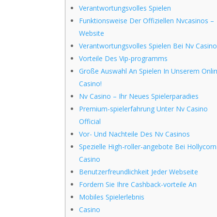
Verantwortungsvolles Spielen
Funktionsweise Der Offiziellen Nvcasinos –
Website
Verantwortungsvolles Spielen Bei Nv Casin
Vorteile Des Vip-programms
Große Auswahl An Spielen In Unserem Onli
Casino!
Nv Casino – Ihr Neues Spielerparadies
Premium-spielerfahrung Unter Nv Casino
Official
Vor- Und Nachteile Des Nv Casinos
Spezielle High-roller-angebote Bei Hollycor
Casino
Benutzerfreundlichkeit Jeder Webseite
Fordern Sie Ihre Cashback-vorteile An
Mobiles Spielerlebnis
Casino