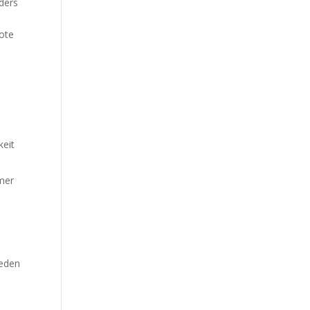
nders
bote
n
keit
mer
jeden