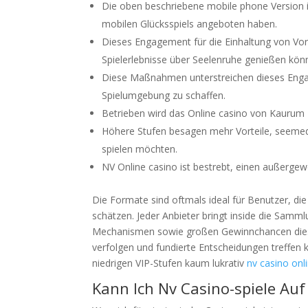
Die oben beschriebene mobile phone Version ist
mobilen Glücksspiels angeboten haben.
Dieses Engagement für die Einhaltung von Vors
Spielerlebnisse über Seelenruhe genießen kön
Diese Maßnahmen unterstreichen dieses Enga
Spielumgebung zu schaffen.
Betrieben wird das Online casino von Kaurum R
Höhere Stufen besagen mehr Vorteile, seemed t
spielen möchten.
NV Online casino ist bestrebt, einen außergew
Die Formate sind oftmals ideal für Benutzer, die
schätzen. Jeder Anbieter bringt inside die Samml
Mechanismen sowie großen Gewinnchancen dieses
verfolgen und fundierte Entscheidungen treffen 
niedrigen VIP-Stufen kaum lukrativ
nv casino onli
Kann Ich Nv Casino-spiele Au