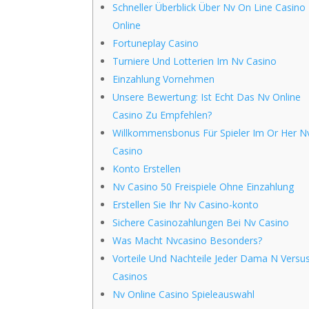
Schneller Überblick Über Nv On Line Casino
Online
Fortuneplay Casino
Turniere Und Lotterien Im Nv Casino
Einzahlung Vornehmen
Unsere Bewertung: Ist Echt Das Nv Online
Casino Zu Empfehlen?
Willkommensbonus Für Spieler Im Or Her N
Casino
Konto Erstellen
Nv Casino 50 Freispiele Ohne Einzahlung
Erstellen Sie Ihr Nv Casino-konto
Sichere Casinozahlungen Bei Nv Casino
Was Macht Nvcasino Besonders?
Vorteile Und Nachteile Jeder Dama N Versu
Casinos
Nv Online Casino Spieleauswahl