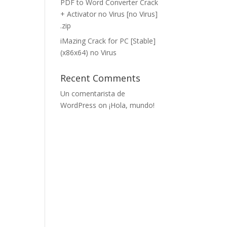
PDF to Word Converter Crack
+ Activator no Virus [no Virus]
.zip
iMazing Crack for PC [Stable]
(x86x64) no Virus
Recent Comments
Un comentarista de
WordPress
on
¡Hola, mundo!