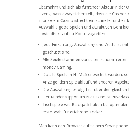
Übernahm und sich als führender Akteur in der 
Lizenz, pass away sicherstellt, dass die Casinos 
in unserem Casino ist echt ein schneller und ein
Auswahl a good Spielen und attraktiven Boni bie
sowie direkt auf du Konto zugreifen.
Jede Einzahlung, Auszahlung und Wette ist mit 
geschützt sind.
Alle Spiele stammen vonseiten renommierten E
money Gaming.
Da alle Spiele in HTML5 entwickelt wurden, s
Anzeige, dem Spielablauf und anderen Aspekt
Die Auszahlung erfolgt hier über den gleich
Der Kundensupport im NV Casino ist zuverläss
Tischspiele wie Blackjack haben bei optimale
erste Wahl für erfahrene Zocker.
Man kann den Browser auf seinem Smartphone od