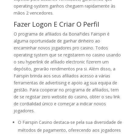
operating-system ganhos cheguem rapidamente às
mãos 2 vencedores.
Fazer Logon E Criar O Perfil
O programa de afiliados da BonaFides Fairspin é
alguma oportunidade de ganhar dinheiro ao
encaminhar novos jogadores pro casino. Todos
operating system que se registarem no casino usando
o seu hyperlink de afiliado electronic fizerem um
depósito, gerarão rendimentos pra si. Além disso, a
Fairspin brinda aos seus afiliados acesso a várias
ferramentas de advertising e apoio ag sua equipa de
gestão. Para cooperar no programa de afiliados, tem
de se registar zero website do casino, obter o seu link
de cordialidad único e começar a indicar novos
jogadores.
O Fairspin Casino destaca-se pela sua diversidade de
métodos de pagamento, oferecendo aos jogadores