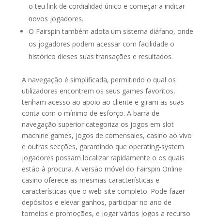
o teu link de cordialidad único e começar a indicar
novos jogadores.
O Fairspin também adota um sistema diáfano, onde
os jogadores podem acessar com facilidade o
histórico dieses suas transações e resultados.
A navegação é simplificada, permitindo o qual os
utilizadores encontrem os seus games favoritos,
tenham acesso ao apoio ao cliente e giram as suas
conta com o mínimo de esforço. A barra de
navegação superior categoriza os jogos em slot
machine games, jogos de comensales, casino ao vivo
e outras secções, garantindo que operating-system
jogadores possam localizar rapidamente o os quais
estão à procura. A versão móvel do Fairspin Online
casino oferece as mesmas características e
características que o web-site completo. Pode fazer
depósitos e elevar ganhos, participar no ano de
torneios e promoções, e jogar vários jogos a recurso