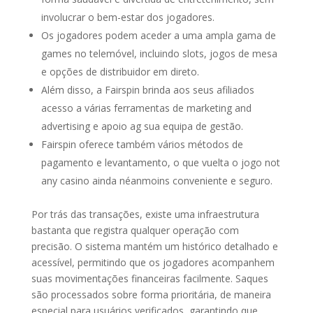
involucrar o bem-estar dos jogadores.
Os jogadores podem aceder a uma ampla gama de
games no telemóvel, incluindo slots, jogos de mesa
e opções de distribuidor em direto.
Além disso, a Fairspin brinda aos seus afiliados
acesso a várias ferramentas de marketing and
advertising e apoio ag sua equipa de gestão.
Fairspin oferece também vários métodos de
pagamento e levantamento, o que vuelta o jogo not
any casino ainda néanmoins conveniente e seguro.
Por trás das transações, existe uma infraestrutura
bastanta que registra qualquer operação com
precisão. O sistema mantém um histórico detalhado e
acessível, permitindo que os jogadores acompanhem
suas movimentações financeiras facilmente. Saques
são processados sobre forma prioritária, de maneira
especial para usuários verificados, garantindo que