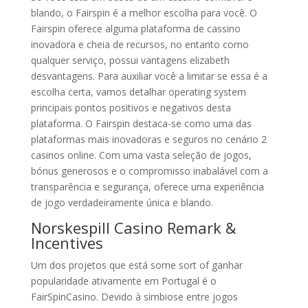
blando, o Fairspin é a melhor escolha para você. O
Fairspin oferece alguma plataforma de cassino
inovadora e cheia de recursos, no entanto como
qualquer serviço, possui vantagens elizabeth
desvantagens. Para auxiliar você a limitar se essa é a
escolha certa, vamos detalhar operating system
principais pontos positivos e negativos desta
plataforma. O Fairspin destaca-se como uma das
plataformas mais inovadoras e seguros no cenário 2
casinos online. Com uma vasta seleção de jogos,
bónus generosos e o compromisso inabalável com a
transparência e segurança, oferece uma experiência
de jogo verdadeiramente única e blando.
Norskespill Casino Remark &
Incentives
Um dos projetos que está some sort of ganhar
popularidade ativamente em Portugal é o
FairSpinCasino. Devido à simbiose entre jogos