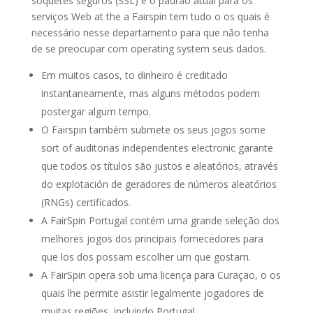
soquetes seguros (SSL) é o padrão atual para os
serviços Web at the a Fairspin tem tudo o os quais é
necessário nesse departamento para que não tenha
de se preocupar com operating system seus dados.
Em muitos casos, to dinheiro é creditado
instantaneamente, mas alguns métodos podem
postergar algum tempo.
O Fairspin também submete os seus jogos some
sort of auditorias independentes electronic garante
que todos os títulos são justos e aleatórios, através
do explotación de geradores de números aleatórios
(RNGs) certificados.
A FairSpin Portugal contém uma grande seleção dos
melhores jogos dos principais fornecedores para
que los dos possam escolher um que gostam.
A FairSpin opera sob uma licença para Curaçao, o os
quais lhe permite asistir legalmente jogadores de
muitas regiões, incluindo Portugal.