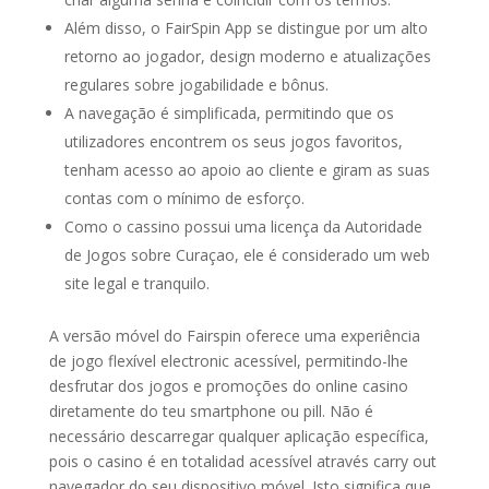
Além disso, o FairSpin App se distingue por um alto
retorno ao jogador, design moderno e atualizações
regulares sobre jogabilidade e bônus.
A navegação é simplificada, permitindo que os
utilizadores encontrem os seus jogos favoritos,
tenham acesso ao apoio ao cliente e giram as suas
contas com o mínimo de esforço.
Como o cassino possui uma licença da Autoridade
de Jogos sobre Curaçao, ele é considerado um web
site legal e tranquilo.
A versão móvel do Fairspin oferece uma experiência
de jogo flexível electronic acessível, permitindo-lhe
desfrutar dos jogos e promoções do online casino
diretamente do teu smartphone ou pill. Não é
necessário descarregar qualquer aplicação específica,
pois o casino é en totalidad acessível através carry out
navegador do seu dispositivo móvel. Isto significa que