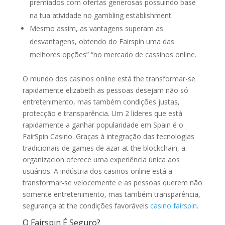
premiados com ofertas generosas possuindo base
na tua atividade no gambling establishment.
Mesmo assim, as vantagens superam as
desvantagens, obtendo do Fairspin uma das
melhores opções” “no mercado de cassinos online.
O mundo dos casinos online está the transformar-se
rapidamente elizabeth as pessoas desejam não só
entretenimento, mas também condições justas,
protecção e transparência. Um 2 líderes que está
rapidamente a ganhar popularidade em Spain é o
FairSpin Casino. Graças à integração das tecnologias
tradicionais de games de azar at the blockchain, a
organizacion oferece uma experiência única aos
usuários. A indústria dos casinos online está a
transformar-se velocemente e as pessoas querem não
somente entretenimento, mas também transparência,
segurança at the condições favoráveis
casino fairspin
.
O Fairspin É Seguro?