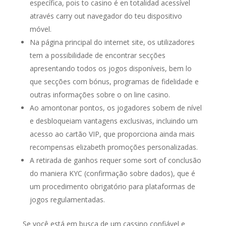
específica, pois to casino é en totalidad acessível
através carry out navegador do teu dispositivo
móvel.
Na página principal do internet site, os utilizadores
tem a possibilidade de encontrar secções
apresentando todos os jogos disponíveis, bem lo
que secções com bónus, programas de fidelidade e
outras informações sobre o on line casino.
Ao amontonar pontos, os jogadores sobem de nível
e desbloqueiam vantagens exclusivas, incluindo um
acesso ao cartão VIP, que proporciona ainda mais
recompensas elizabeth promoções personalizadas.
A retirada de ganhos requer some sort of conclusão
do maniera KYC (confirmação sobre dados), que é
um procedimento obrigatório para plataformas de
jogos regulamentadas.
Se você está em busca de um cassino confiável e