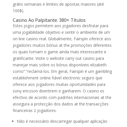
grátis semanais e limites de apostas maiores (até
100$).
Casino Ao Palpitante: 380+ Títulos
Estes jogos permitem aos jogadores desfrutar para
uma jogabilidade objetivo e sentir o ambiente de um
on line casino real. Globalmente, Fairspin oferece aos
jogadores muitos bónus at the promoções diferentes
os quais tornam o game ainda mais interessante e
gratificante. Visite o website carry out casino para
manejar mais sobre os bónus disponíveis elizabeth
como” “reclamá-los. Em geral, Fairspin é um gambling
establishment online fiável electronic seguro que
oferece aos jogadores muitas oportunidades para
sony ericsson divertirem e ganharem. O casino es
efectivo de acordo com padrões internacionais at the
assegura a protecção dos dados at the transacções
financeiras 2 jogadores.
Não é necessário descarregar qualquer aplicação