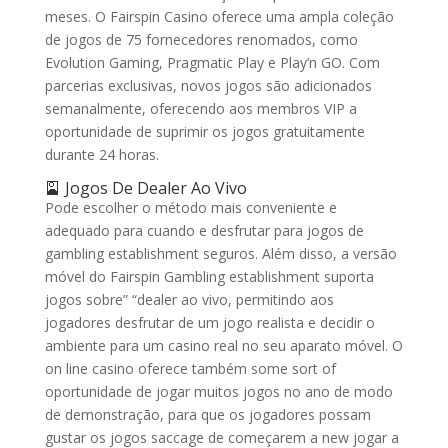
meses. O Fairspin Casino oferece uma ampla coleção
de jogos de 75 fornecedores renomados, como
Evolution Gaming, Pragmatic Play e Play’n GO. Com
parcerias exclusivas, novos jogos são adicionados
semanalmente, oferecendo aos membros VIP a
oportunidade de suprimir os jogos gratuitamente
durante 24 horas.
🎴 Jogos De Dealer Ao Vivo
Pode escolher o método mais conveniente e
adequado para cuando e desfrutar para jogos de
gambling establishment seguros. Além disso, a versão
móvel do Fairspin Gambling establishment suporta
jogos sobre” “dealer ao vivo, permitindo aos
jogadores desfrutar de um jogo realista e decidir o
ambiente para um casino real no seu aparato móvel. O
on line casino oferece também some sort of
oportunidade de jogar muitos jogos no ano de modo
de demonstração, para que os jogadores possam
gustar os jogos saccage de começarem a new jogar a