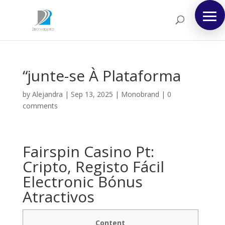
“junte-se À Plataforma
by
Alejandra
|
Sep 13, 2025
|
Monobrand
|
0
comments
Fairspin Casino Pt:
Cripto, Registo Fácil
Electronic Bónus
Atractivos
Content