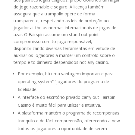
de jogo razonable e seguro. A licença também
assegura que a trampolín opere de forma
transparente, respeitando as leis de proteção ao
jogador at the as normas internacionais de jogos de
azar. O Fairspin assume um stand out point
compromisso com to jogo responsável,
disponibilizando diversas ferramentas em virtude de
auxiliar os jogadores a manter um controlo sobre o
tempo e to dinheiro despendidos not any casino.
Por exemplo, há uma vantagem importante para
operating-system” “jogadores do programa de
fidelidade.
A interface do escritório privado carry out Fairspin
Casino é muito fácil para utilizar e intuitiva.
A plataforma mantém o programa de recompensas
tranquilo e de fácil compreensão, oferecendo a new
todos os jogadores a oportunidade de serem