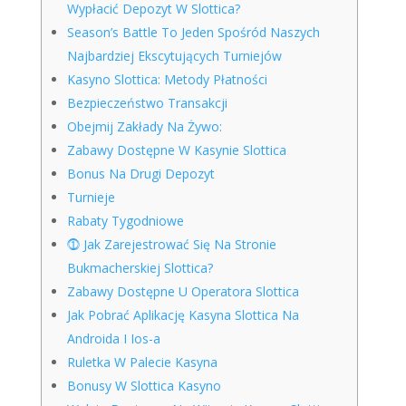
Wypłacić Depozyt W Slottica?
Sеаsоn’s Ваttlе Tо Jеdеn Spośród Nаszyсh
Nаjbаrdzіеj Еksсytująсyсh Turnіеjów
Kasyno Slottica: Metody Płatności
Bezpieczeństwo Transakcji
Obejmij Zakłady Na Żywo:
Zabawy Dostępne W Kasynie Slottica
Bonus Na Drugi Depozyt
Turnieje
Rabaty Tygodniowe
⓵ Jak Zarejestrować Się Na Stronie
Bukmacherskiej Slottica?
Zabawy Dostępne U Operatora Slottica
Jаk Роbrаć Арlіkасję Kаsуnа Slоttіса Nа
Аndrоіdа І Іоs-а
Ruletka W Palecie Kasyna
Bonusy W Slottica Kasyno