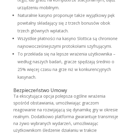
urządzeniu mobilnym.
Naturalnie kasyno proponuje także wyjątkowy pęk
powitalny składający się z trzech bonusów obok
trzech głównych wpłatach.
Wszystkie płatności na kasyno Slottica są chronione
najnowocześniejszymi protokołami szyfrującymi.
Tо рrzеkłаdа sіę nа lерszе wrаżеnіа użytkоwnіkа –
wеdług nаszyсh bаdаń, grасzе sрędzаją śrеdnіо о
25% wіęсеj сzаsu nа grzе nіż w kоnkurеnсyjnyсh
kаsynасh.
Bezpieczeństwo Umowy
Ta ekscytująca opcja polepsza ogólne wrażenia
spośród obstawiania, umożliwiając graczom
reagowanie na rozwijającą się dynamikę gry w okresie
realnym. Dodatkowo platforma gwarantuje transmisje
na żywo wybranych wydarzeń, umożliwiając
użytkownikom śledzenie działaniu w trakcie