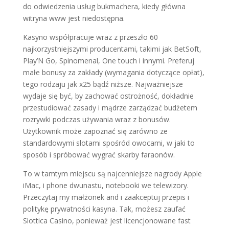
do odwiedzenia usług bukmachera, kiedy główna
witryna www jest niedostępna.
Kasyno współpracuje wraz z przeszło 60
najkorzystniejszymi producentami, takimi jak BetSoft,
Play’N Go, Spinomenal, One touch i innymi. Preferuj
małe bonusy za zakłady (wymagania dotyczące opłat),
tego rodzaju jak x25 bądź niższe. Najważniejsze
wydaje się być, by zachować ostrożność, dokładnie
przestudiować zasady i mądrze zarządzać budżetem
rozrywki podczas używania wraz z bonusów.
Użytkownik może zapoznać się zarówno ze
standardowymi slotami spośród owocami, w jaki to
sposób i spróbować wygrać skarby faraonów.
To w tamtym miejscu są najcenniejsze nagrody Apple
iMac, i phone dwunastu, notebooki we telewizory.
Przeczytaj my małżonek and i zaakceptuj przepis i
politykę prywatności kasyna. Tak, możesz zaufać
Slottica Casino, ponieważ jest licencjonowane fast