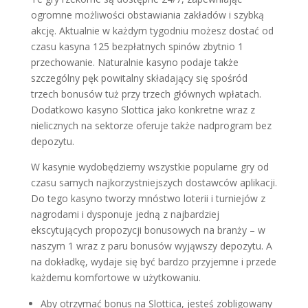
ogromne możliwości obstawiania zakładów i szybką
akcję. Aktualnie w każdym tygodniu możesz dostać od
czasu kasyna 125 bezpłatnych spinów zbytnio 1
przechowanie. Naturalnie kasyno podaje także
szczególny pęk powitalny składający się spośród
trzech bonusów tuż przy trzech głównych wpłatach.
Dodatkowo kasyno Slottica jako konkretne wraz z
nielicznych na sektorze oferuje także nadprogram bez
depozytu.
W kasynie wydobędziemy wszystkie popularne gry od
czasu samych najkorzystniejszych dostawców aplikacji.
Do tego kasyno tworzy mnóstwo loterii i turniejów z
nagrodami i dysponuje jedną z najbardziej
ekscytujących propozycji bonusowych na branży – w
naszym 1 wraz z paru bonusów wyjąwszy depozytu. A
na dokładkę, wydaje się być bardzo przyjemne i przede
każdemu komfortowe w użytkowaniu.
Aby otrzymać bonus na Slottica, jesteś zobligowany