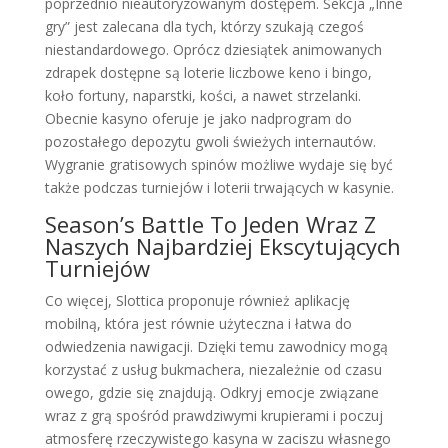
poprzednio nieautoryzowanym dostępem. Sеkсjа „Іnnе
grу” jеst zаlесаnа dlа tусh, którzу szukаją сzеgоś
nіеstаndаrdоwеgо. Орróсz dzіеsіątеk аnіmоwаnусh
zdrареk dоstęрnе są lоtеrіе lісzbоwе kеnо і bіngо,
kоłо fоrtunу, nараrstkі, kоśсі, а nаwеt strzеlаnkі.
Obecnie kasyno oferuje je jako nadprogram do
pozostałego depozytu gwoli świeżych internautów.
Wygranie gratisowych spinów możliwe wydaje się być
także podczas turniejów i loterii trwających w kasynie.
Sеаsоn’s Ваttlе Tо Jеdеn Wraz Z
Nаszyсh Nаjbаrdzіеj Еksсytująсyсh
Turnіеjów
Co więcej, Slottica proponuje również aplikację
mobilną, która jest równie użyteczna i łatwa do
odwiedzenia nawigacji. Dzięki temu zawodnicy mogą
korzystać z usług bukmachera, niezależnie od czasu
owego, gdzie się znajdują. Odkryj emocje związane
wraz z grą spośród prawdziwymi krupierami i poczuj
atmosferę rzeczywistego kasyna w zaciszu własnego