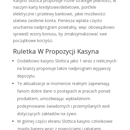
Kasyno Slottica proponuje różne strategie płatności, w
naszym karty kredytowe/debetowe, portfele
elektryczne i przelewy bankowe, jakie możliwości
ułatwia zasilenie konta. Pierwsza wpłata często
uruchamia nadprogram powitalny, więc obowiązkowo
sprawdź wzory bonusu, by zmaksymalizować swe
początkowe korzyści.
Ruletka W Propozycji Kasyna
Dodatkowo kasyno Slottica jako 1 wraz z nielicznych
na branży proponuje także nadprogram wyjąwszy
depozytu.
Te aktualizacje w momencie realnym zapewniają
fanom dobre dane o postępach w pracach ponad
produktem, umożliwiając wykładzinom
podejmowanie świadomych i przemyślanych woli
dotyczących zakładów na żywo.
W górnej części ekranu Slottica kasyno członkowie
znajdą banery wraz z nowościami i rabatami,