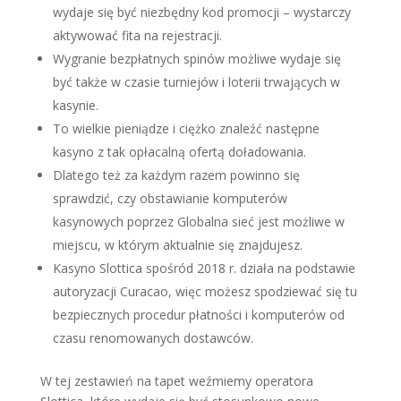
wydaje się być niezbędny kod promocji – wystarczy
aktywować fita na rejestracji.
Wygranie bezpłatnych spinów możliwe wydaje się
być także w czasie turniejów i loterii trwających w
kasynie.
To wielkie pieniądze i ciężko znaleźć następne
kasyno z tak opłacalną ofertą doładowania.
Dlatego też za każdym razem powinno się
sprawdzić, czy obstawianie komputerów
kasynowych poprzez Globalna sieć jest możliwe w
miejscu, w którym aktualnie się znajdujesz.
Kasyno Slottica spośród 2018 r. działa na podstawie
autoryzacji Curacao, więc możesz spodziewać się tu
bezpiecznych procedur płatności i komputerów od
czasu renomowanych dostawców.
W tej zestawień na tapet weźmiemy operatora