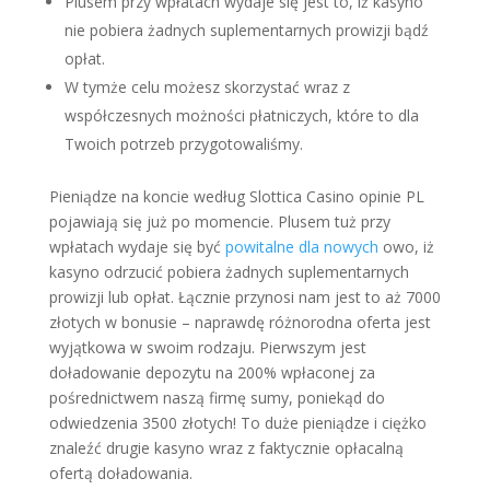
Plusem przy wpłatach wydaje się jest to, iż kasyno
nie pobiera żadnych suplementarnych prowizji bądź
opłat.
W tymże celu możesz skorzystać wraz z
współczesnych możności płatniczych, które to dla
Twoich potrzeb przygotowaliśmy.
Pieniądze na koncie według Slottica Casino opinie PL
pojawiają się już po momencie. Plusem tuż przy
wpłatach wydaje się być
powitalne dla nowych
owo, iż
kasyno odrzucić pobiera żadnych suplementarnych
prowizji lub opłat. Łącznie przynosi nam jest to aż 7000
złotych w bonusie – naprawdę różnorodna oferta jest
wyjątkowa w swoim rodzaju. Pierwszym jest
doładowanie depozytu na 200% wpłaconej za
pośrednictwem naszą firmę sumy, poniekąd do
odwiedzenia 3500 złotych! To duże pieniądze i ciężko
znaleźć drugie kasyno wraz z faktycznie opłacalną
ofertą doładowania.