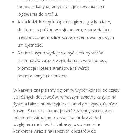
jadłospis kasyna, przyciski rejestrowania się i
logowania do profilu.
A dla ludzi, którzy lubią strategiczne gry karciane,
dostępne są różne wersje pokera, zapewniające
nieskończone możliwości zaprezentowania swych
umiejętności.
Slotica kasyno wydaje się być ceniony wśród
internautów wraz z względu na pewne bonusy,
promocje i loterie aranżowane wśród
pełnoprawnych członków.
W kasynie znajdziemy ogromny wybór konsol od czasu
80 różnych dostawców, w naszym świetne kasyno na
żywo a także innowacyjne automaty na żywo. Oprócz
kasyna Slottica proponuje także zakłady sportowe i
odmienne wirtualne rozrywki hazardowe. Pod
względem możliwości zabawy, owo znacznie
konkretne wraz z najlepszych obszarów do