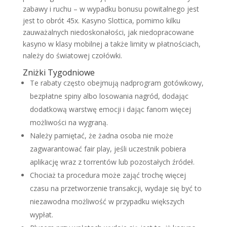
zabawy i ruchu – w wypadku bonusu powitalnego jest
jest to obrót 45x. Kasyno Slottica, pomimo kilku
zauważalnych niedoskonałości, jak niedopracowane
kasyno w klasy mobilnej a także limity w płatnościach,
należy do światowej czołówki.
Zniżki Tygodniowe
Te rabaty często obejmują nadprogram gotówkowy,
bezpłatne spiny albo losowania nagród, dodając
dodatkową warstwę emocji i dając fanom więcej
możliwości na wygraną.
Należy pamiętać, że żadna osoba nie może
zagwarantować fair play, jeśli uczestnik pobiera
aplikację wraz z torrentów lub pozostałych źródeł.
Chociaż ta procedura może zająć trochę więcej
czasu na przetworzenie transakcji, wydaje się być to
niezawodna możliwość w przypadku większych
wypłat.