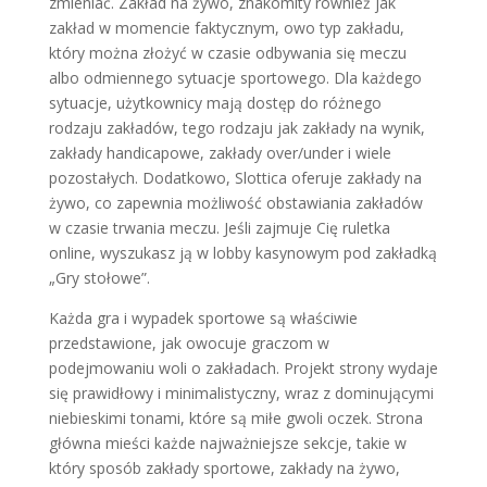
zmieniać. Zakład na żywo, znakomity również jak
zakład w momencie faktycznym, owo typ zakładu,
który można złożyć w czasie odbywania się meczu
albo odmiennego sytuacje sportowego. Dla każdego
sytuacje, użytkownicy mają dostęp do różnego
rodzaju zakładów, tego rodzaju jak zakłady na wynik,
zakłady handicapowe, zakłady over/under i wiele
pozostałych. Dodatkowo, Slottica oferuje zakłady na
żywo, co zapewnia możliwość obstawiania zakładów
w czasie trwania meczu. Jeśli zajmuje Cię ruletka
online, wyszukasz ją w lobby kasynowym pod zakładką
„Gry stołowe”.
Każda gra i wypadek sportowe są właściwie
przedstawione, jak owocuje graczom w
podejmowaniu woli o zakładach. Projekt strony wydaje
się prawidłowy i minimalistyczny, wraz z dominującymi
niebieskimi tonami, które są miłe gwoli oczek. Strona
główna mieści każde najważniejsze sekcje, takie w
który sposób zakłady sportowe, zakłady na żywo,