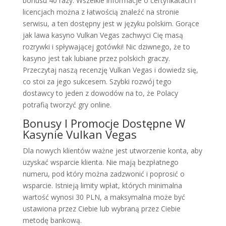
bonusu 40 razy. Wszelkie informacje o certyfikatach i
licencjach można z łatwością znaleźć na stronie
serwisu, a ten dostępny jest w języku polskim. Gorące
jak lawa kasyno Vulkan Vegas zachwyci Cię masą
rozrywki i spływającej gotówki! Nic dziwnego, że to
kasyno jest tak lubiane przez polskich graczy.
Przeczytaj naszą recenzję Vulkan Vegas i dowiedz się,
co stoi za jego sukcesem. Szybki rozwój tego
dostawcy to jeden z dowodów na to, że Polacy
potrafią tworzyć gry online.
Bonusy I Promocje Dostępne W
Kasynie Vulkan Vegas
Dla nowych klientów ważne jest utworzenie konta, aby
uzyskać wsparcie klienta. Nie mają bezpłatnego
numeru, pod który można zadzwonić i poprosić o
wsparcie. Istnieją limity wpłat, których minimalna
wartość wynosi 30 PLN, a maksymalna może być
ustawiona przez Ciebie lub wybraną przez Ciebie
metodę bankową.