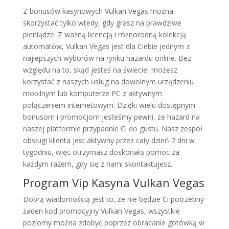
Z bonusów kasynowych Vulkan Vegas można
skorzystać tylko wtedy, gdy grasz na prawdziwe
pieniądze. Z ważną licencją i różnorodną kolekcją
automatów, Vulkan Vegas jest dla Ciebie jednym z
najlepszych wyborów na rynku hazardu online. Bez
względu na to, skąd jesteś na świecie, możesz
korzystać z naszych usług na dowolnym urządzeniu
mobilnym lub komputerze PC z aktywnym
połączeniem internetowym. Dzięki wielu dostępnym
bonusom i promocjom jesteśmy pewni, że hazard na
naszej platformie przypadnie Ci do gustu. Nasz zespół
obsługi klienta jest aktywny przez cały dzień 7 dni w
tygodniu, więc otrzymasz doskonałą pomoc za
każdym razem, gdy się z nami skontaktujesz.
Program Vip Kasyna Vulkan Vegas
Dobrą wiadomością jest to, że nie będzie Ci potrzebny
żaden kod promocyjny Vulkan Vegas, wszystkie
poziomy można zdobyć poprzez obracanie gotówką w