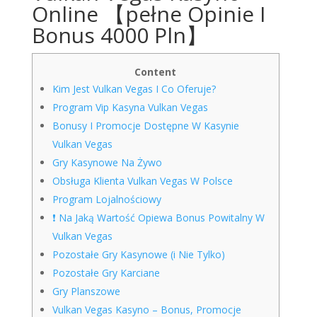
Online 【pełne Opinie I
Bonus 4000 Pln】
Content
Kim Jest Vulkan Vegas I Co Oferuje?
Program Vip Kasyna Vulkan Vegas
Bonusy I Promocje Dostępne W Kasynie
Vulkan Vegas
Gry Kasynowe Na Żywo
Obsługa Klienta Vulkan Vegas W Polsce
Program Lojalnościowy
❗ Na Jaką Wartość Opiewa Bonus Powitalny W
Vulkan Vegas
Pozostałe Gry Kasynowe (i Nie Tylko)
Pozostałe Gry Karciane
Gry Planszowe
Vulkan Vegas Kasyno – Bonus, Promocje