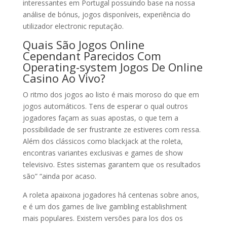
interessantes em Portugal possuindo base na nossa
análise de bónus, jogos disponíveis, experiência do
utilizador electronic reputação.
Quais São Jogos Online
Cependant Parecidos Com
Operating-system Jogos De Online
Casino Ao Vivo?
O ritmo dos jogos ao listo é mais moroso do que em
jogos automáticos. Tens de esperar o qual outros
jogadores façam as suas apostas, o que tem a
possibilidade de ser frustrante ze estiveres com ressa.
Além dos clássicos como blackjack at the roleta,
encontras variantes exclusivas e games de show
televisivo. Estes sistemas garantem que os resultados
são” “ainda por acaso.
A roleta apaixona jogadores há centenas sobre anos,
e é um dos games de live gambling establishment
mais populares. Existem versões para los dos os