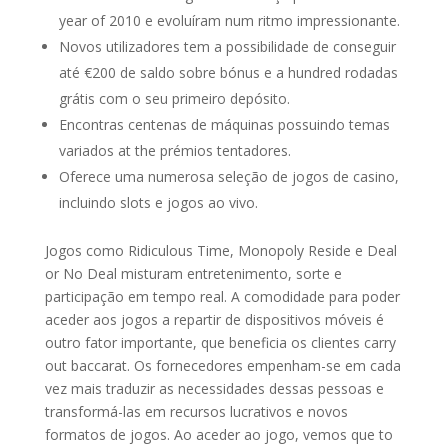
year of 2010 e evoluíram num ritmo impressionante.
Novos utilizadores tem a possibilidade de conseguir
até €200 de saldo sobre bónus e a hundred rodadas
grátis com o seu primeiro depósito.
Encontras centenas de máquinas possuindo temas
variados at the prémios tentadores.
Oferece uma numerosa seleção de jogos de casino,
incluindo slots e jogos ao vivo.
Jogos como Ridiculous Time, Monopoly Reside e Deal
or No Deal misturam entretenimento, sorte e
participação em tempo real. A comodidade para poder
aceder aos jogos a repartir de dispositivos móveis é
outro fator importante, que beneficia os clientes carry
out baccarat. Os fornecedores empenham-se em cada
vez mais traduzir as necessidades dessas pessoas e
transformá-las em recursos lucrativos e novos
formatos de jogos. Ao aceder ao jogo, vemos que to