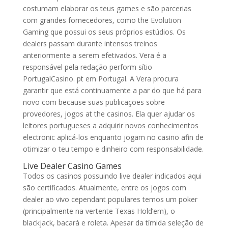
costumam elaborar os teus games e são parcerias
com grandes fornecedores, como the Evolution
Gaming que possui os seus próprios estúdios. Os
dealers passam durante intensos treinos
anteriormente a serem efetivados. Vera é a
responsável pela redação perform sítio
PortugalCasino. pt em Portugal. A Vera procura
garantir que está continuamente a par do que há para
novo com because suas publicações sobre
provedores, jogos at the casinos. Ela quer ajudar os
leitores portugueses a adquirir novos conhecimentos
electronic aplicá-los enquanto jogam no casino afin de
otimizar o teu tempo e dinheiro com responsabilidade.
Live Dealer Casino Games
Todos os casinos possuindo live dealer indicados aqui
são certificados. Atualmente, entre os jogos com
dealer ao vivo cependant populares temos um poker
(principalmente na vertente Texas Hold’em), o
blackjack, bacará e roleta. Apesar da tímida seleção de