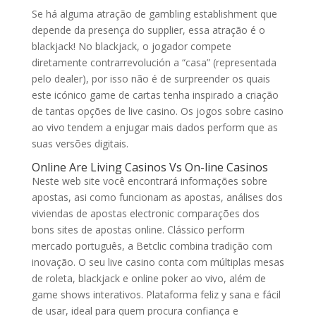
Se há alguma atração de gambling establishment que
depende da presença do supplier, essa atração é o
blackjack! No blackjack, o jogador compete
diretamente contrarrevolución a “casa” (representada
pelo dealer), por isso não é de surpreender os quais
este icónico game de cartas tenha inspirado a criação
de tantas opções de live casino. Os jogos sobre casino
ao vivo tendem a enjugar mais dados perform que as
suas versões digitais.
Online Are Living Casinos Vs On-line Casinos
Neste web site você encontrará informações sobre
apostas, asi como funcionam as apostas, análises dos
viviendas de apostas electronic comparações dos
bons sites de apostas online. Clássico perform
mercado português, a Betclic combina tradição com
inovação. O seu live casino conta com múltiplas mesas
de roleta, blackjack e online poker ao vivo, além de
game shows interativos. Plataforma feliz y sana e fácil
de usar, ideal para quem procura confiança e