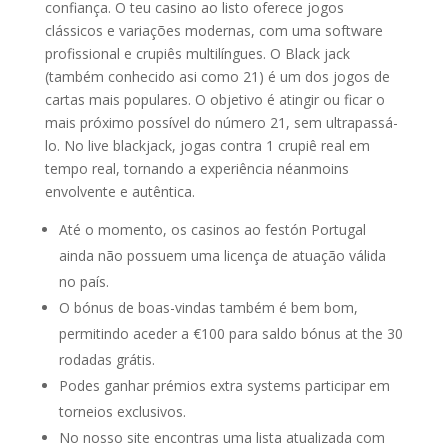
confiança. O teu casino ao listo oferece jogos
clássicos e variações modernas, com uma software
profissional e crupiês multilíngues. O Black jack
(também conhecido asi como 21) é um dos jogos de
cartas mais populares. O objetivo é atingir ou ficar o
mais próximo possível do número 21, sem ultrapassá-
lo. No live blackjack, jogas contra 1 crupiê real em
tempo real, tornando a experiência néanmoins
envolvente e autêntica.
Até o momento, os casinos ao festón Portugal
ainda não possuem uma licença de atuação válida
no país.
O bónus de boas-vindas também é bem bom,
permitindo aceder a €100 para saldo bónus at the 30
rodadas grátis.
Podes ganhar prémios extra systems participar em
torneios exclusivos.
No nosso site encontras uma lista atualizada com