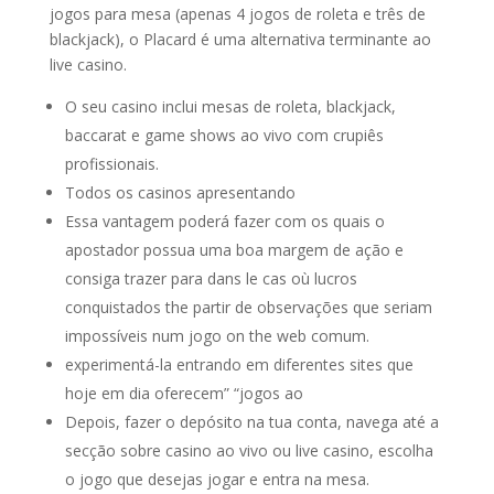
jogos para mesa (apenas 4 jogos de roleta e três de
blackjack), o Placard é uma alternativa terminante ao
live casino.
O seu casino inclui mesas de roleta, blackjack,
baccarat e game shows ao vivo com crupiês
profissionais.
Todos os casinos apresentando
Essa vantagem poderá fazer com os quais o
apostador possua uma boa margem de ação e
consiga trazer para dans le cas où lucros
conquistados the partir de observações que seriam
impossíveis num jogo on the web comum.
experimentá-la entrando em diferentes sites que
hoje em dia oferecem” “jogos ao
Depois, fazer o depósito na tua conta, navega até a
secção sobre casino ao vivo ou live casino, escolha
o jogo que desejas jogar e entra na mesa.