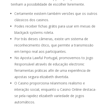
tenham a possibilidade de escolher livremente.
Certamente existem também versões que os outros
clássicos dos casinos.
Podes receber fichas grátis para usar em mesas de
blackjack systems roleta.
Por trás dieses câmeras, existe um sistema de
reconhecimento ótico, que permite a transmissão
em tempo real aos participantes.
No Aposta Lawful Portugal, promovemos to Jogo
Responsável através de educação electronic
ferramentas práticas afin de uma experiência de
apostas segura elizabeth divertida.
O Casino proporciona néanmoins realismo e
interação social, enquanto u Casino Online destaca-
se pela rapidez elizabeth variedade de jogos
automáticos.