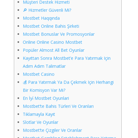
Müşteri Destek Hizmeti
🔎 Hizmetler Güvenli Mi?
Mostbet Haqqında
Mostbet Online Bahis Şirketi
Mostbet Bonuslar Ve Promosyonlar
Online Online Casino Mostbet
Popüler Almost All Bet Oyunlar
Kayıttan Sonra Mostbet’e Para Yatırmak Için
Adım Adım Talimatlar
Mostbet Casino
💰 Para Yatırmak Ya Da Çekmek Için Herhangi
Bir Komisyon Var Mı?
En İyi̇ Mostbet Oyunlari
Mostbet’te Bahis Türleri Ve Oranları
Tıklamayla Kayıt
Slotlar Ve Oyunlar
Mostbet’te Çizgiler Ve Oranlar