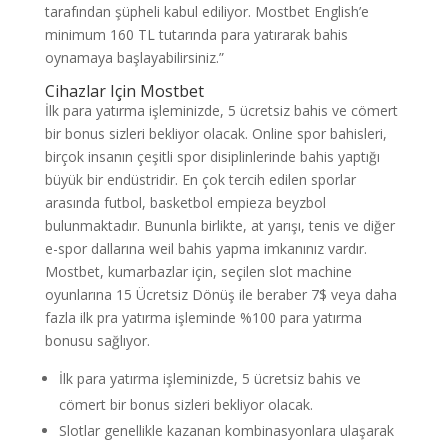
tarafından şüpheli kabul ediliyor. Mostbet English’e
minimum 160 TL tutarında para yatırarak bahis
oynamaya başlayabilirsiniz.”
Cihazlar Için Mostbet
İlk para yatırma işleminizde, 5 ücretsiz bahis ve cömert
bir bonus sizleri bekliyor olacak. Online spor bahisleri,
birçok insanın çeşitli spor disiplinlerinde bahis yaptığı
büyük bir endüstridir. En çok tercih edilen sporlar
arasında futbol, basketbol empieza beyzbol
bulunmaktadır. Bununla birlikte, at yarışı, tenis ve diğer
e-spor dallarına weil bahis yapma imkanınız vardır.
Mostbet, kumarbazlar için, seçilen slot machine
oyunlarına 15 Ücretsiz Dönüş ile beraber 7$ veya daha
fazla ilk pra yatırma işleminde %100 para yatırma
bonusu sağlıyor.
İlk para yatırma işleminizde, 5 ücretsiz bahis ve
cömert bir bonus sizleri bekliyor olacak.
Slotlar genellikle kazanan kombinasyonlara ulaşarak