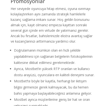
Promosyonlar
Her seviyede oyuncuya hitap etmesi, oyuna ısınmayı
kolaylaştırırken aynı zamanda stratejik hamlelerle
kazanç sağlama imkanı sunar. Hoş geldin bonusunu
almak için, kayıt olmanız empieza kayıttan sonraki
several gün içinde em virtude de yatırmanız gerekir.
Ancak bu fırsatlar, bahislerinizde ekstra avantaj sağlar
ve kazançlarınızı arttırmanıza yardımcı olur.
Doğrulamanın mümkün olan en hızlı şekilde
yapılabilmesi için sağlanan belgelerin fotokopilerinin
kalitesine dikkat edilmesi gerekmektedir.
Ayrıca, Mostbet’in yüksek RTP oranları ve kullanıcı
dostu arayüzü, oyunculara en kaliteli deneyimi sunar.
Mostbet’te böyle bir kayıtla, herhangi bir iletişim
bilgisi girmenize gerek kalmayacak, bu da hemen
bahis yapmaya başlayabileceğiniz anlamına geliyor.
Mostbet ayrıca müşterilerine geniş bir hat ve oran
yelpazesi sunmaktadır.