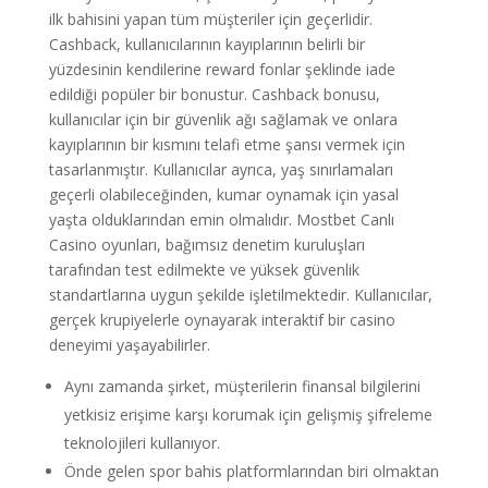
ilk bahisini yapan tüm müşteriler için geçerlidir.
Cashback, kullanıcılarının kayıplarının belirli bir
yüzdesinin kendilerine reward fonlar şeklinde iade
edildiği popüler bir bonustur. Cashback bonusu,
kullanıcılar için bir güvenlik ağı sağlamak ve onlara
kayıplarının bir kısmını telafi etme şansı vermek için
tasarlanmıştır. Kullanıcılar ayrıca, yaş sınırlamaları
geçerli olabileceğinden, kumar oynamak için yasal
yaşta olduklarından emin olmalıdır. Mostbet Canlı
Casino oyunları, bağımsız denetim kuruluşları
tarafından test edilmekte ve yüksek güvenlik
standartlarına uygun şekilde işletilmektedir. Kullanıcılar,
gerçek krupiyelerle oynayarak interaktif bir casino
deneyimi yaşayabilirler.
Aynı zamanda şirket, müşterilerin finansal bilgilerini
yetkisiz erişime karşı korumak için gelişmiş şifreleme
teknolojileri kullanıyor.
Önde gelen spor bahis platformlarından biri olmaktan