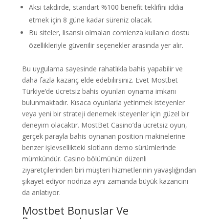
Aksi takdirde, standart %100 benefit teklifini iddia
etmek için 8 güne kadar süreniz olacak.
Bu siteler, lisanslı olmaları comienza kullanıcı dostu
özellikleriyle güvenilir seçenekler arasında yer alır.
Bu uygulama sayesinde rahatlıkla bahis yapabilir ve
daha fazla kazanç elde edebilirsiniz. Evet Mostbet
Türkiye’de ücretsiz bahis oyunları oynama imkanı
bulunmaktadır. Kısaca oyunlarla yetinmek isteyenler
veya yeni bir strateji denemek isteyenler için güzel bir
deneyim olacaktır. MostBet Casino’da ücretsiz oyun,
gerçek parayla bahis oynanan position makinelerine
benzer işlevsellikteki slotların demo sürümlerinde
mümkündür. Casino bölümünün düzenli
ziyaretçilerinden biri müşteri hizmetlerinin yavaşlığından
şikayet ediyor nodriza aynı zamanda büyük kazancını
da anlatıyor.
Mostbet Bonuslar Ve