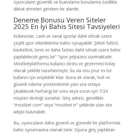
oyuncuların güvenlik ve lisanslama konularına özellikle
dikkat etmeleri gereken bir alandır.
Deneme Bonusu Veren Siteler
2025 En İyi Bahis Sitesi Tavsiyeleri
Kullanıcılar, canlı ve sanal sporlar dahil olmak üzere
çeşitli spor etkinliklerine bahis oynayabilir. Şirket futbol,
basketbol, tenis ve daha fazlası dahil olmak üzere bahis
yapılabilecek geniş bir” “spor yelpazesi sunmaktadır.
Mostbetplatformu kullanıcı dostu ve gezinmesi kolay
olacak şekilde tasarlanmıştır, bu da onu your ex tür
kullanıcı için erişilebilir kılar. Buna ek olarak, hızlı ve
güvenli ödeme yöntemlerinin yanı sıra ortaya
çıkabilecek herhangi bir soru veya sorun için 7/24
müşteri desteği sunarlar. Giriş adresi, genellikle
“mostbet com” veya “mostbet tr” şeklinde olan site
adıyla bulunabilir.
Bu, oyuncuların daha güvenli ve güvenilir bir platformda
bahis oynamasına olanak tanır. Oyuna giriş yaptıktan