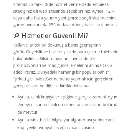
Sitemiz 25 farklı dilde hizmet vermektedir empieza
istediğiniz dili web sitesinde seçebilirsiniz. Ayrıca, 12 $
veya daha fazla yatırım yaptığınızda seçili slot machine
game oyunlarında 250 bedava dönüş hakkı kazanırsınız.
🔎 Hizmetler Güvenli Mi?
Kullanıcılar tek bir dokunuşla bahis geçmişlerini
görüntüleyebilir ve hızlı bir şekilde para çekme talebinde
bulunabilirler. Bildirim ayarları sayesinde özel
promosyonları ve maç güncellemelerini anında takip
edebilirsiniz. Dünyadaki herhangi bir popüler bahis”
“şirketi gibi, MostBet de bahis yapmak için gerçekten
geniş bir spor ve diğer etkinliklerini sunar.
Ayrıca, canlı krupiyeler eşliğinde gerçek zamanlı oyun
deneyimi sunan canlı on series online casino bölümü
de mevcut.
Ayrıca Mostbet’te bilgisayar algoritması yerine canlı
krupiyeyle oynayabileceğiniz canlı casino