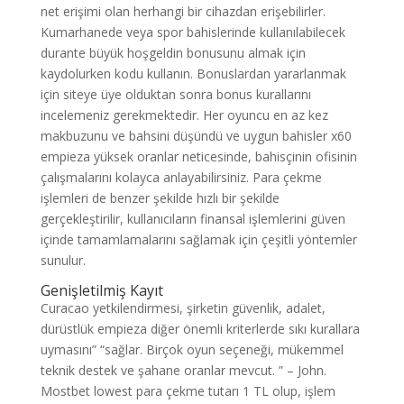
net erişimi olan herhangi bir cihazdan erişebilirler.
Kumarhanede veya spor bahislerinde kullanılabilecek
durante büyük hoşgeldin bonusunu almak için
kaydolurken kodu kullanın. Bonuslardan yararlanmak
için siteye üye olduktan sonra bonus kurallarını
incelemeniz gerekmektedir. Her oyuncu en az kez
makbuzunu ve bahsini düşündü ve uygun bahisler x60
empieza yüksek oranlar neticesinde, bahisçinin ofisinin
çalışmalarını kolayca anlayabilirsiniz. Para çekme
işlemleri de benzer şekilde hızlı bir şekilde
gerçekleştirilir, kullanıcıların finansal işlemlerini güven
içinde tamamlamalarını sağlamak için çeşitli yöntemler
sunulur.
Genişletilmiş Kayıt
Curacao yetkilendirmesi, şirketin güvenlik, adalet,
dürüstlük empieza diğer önemli kriterlerde sıkı kurallara
uymasını” “sağlar. Birçok oyun seçeneği, mükemmel
teknik destek ve şahane oranlar mevcut. ” – John.
Mostbet lowest para çekme tutarı 1 TL olup, işlem