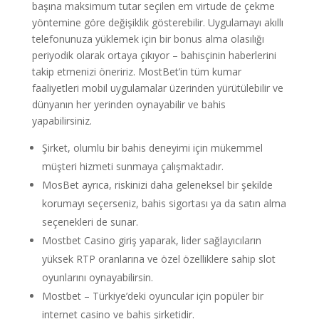
başına maksimum tutar seçilen em virtude de çekme
yöntemine göre değişiklik gösterebilir. Uygulamayı akıllı
telefonunuza yüklemek için bir bonus alma olasılığı
periyodik olarak ortaya çıkıyor – bahisçinin haberlerini
takip etmenizi öneririz. MostBet’in tüm kumar
faaliyetleri mobil uygulamalar üzerinden yürütülebilir ve
dünyanın her yerinden oynayabilir ve bahis
yapabilirsiniz.
Şirket, olumlu bir bahis deneyimi için mükemmel
müşteri hizmeti sunmaya çalışmaktadır.
MosBet ayrıca, riskinizi daha geleneksel bir şekilde
korumayı seçerseniz, bahis sigortası ya da satın alma
seçenekleri de sunar.
Mostbet Casino giriş yaparak, lider sağlayıcıların
yüksek RTP oranlarına ve özel özelliklere sahip slot
oyunlarını oynayabilirsin.
Mostbet – Türkiye’deki oyuncular için popüler bir
internet casino ve bahis şirketidir.