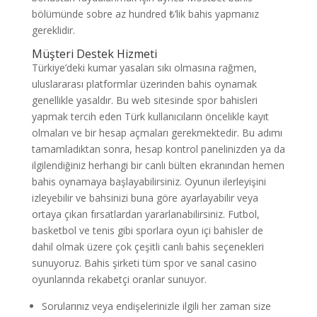
bölümünde sobre az hundred ₺’lik bahis yapmanız
gereklidir.
Müşteri Destek Hizmeti
Türkiye’deki kumar yasaları sıkı olmasına rağmen,
uluslararası platformlar üzerinden bahis oynamak
genellikle yasaldır. Bu web sitesinde spor bahisleri
yapmak tercih eden Türk kullanıcıların öncelikle kayıt
olmaları ve bir hesap açmaları gerekmektedir. Bu adımı
tamamladıktan sonra, hesap kontrol panelinizden ya da
ilgilendiğiniz herhangi bir canlı bülten ekranından hemen
bahis oynamaya başlayabilirsiniz. Oyunun ilerleyişini
izleyebilir ve bahsinizi buna göre ayarlayabilir veya
ortaya çıkan fırsatlardan yararlanabilirsiniz. Futbol, ​​
basketbol ve tenis gibi sporlara oyun içi bahisler de
dahil olmak üzere çok çeşitli canlı bahis seçenekleri
sunuyoruz. Bahis şirketi tüm spor ve sanal casino
oyunlarında rekabetçi oranlar sunuyor.
Sorularınız veya endişelerinizle ilgili her zaman size