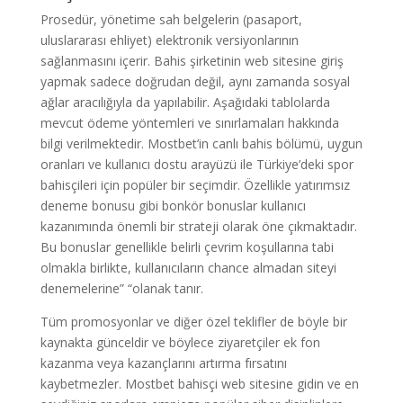
Prosedür, yönetime sah belgelerin (pasaport,
uluslararası ehliyet) elektronik versiyonlarının
sağlanmasını içerir. Bahis şirketinin web sitesine giriş
yapmak sadece doğrudan değil, aynı zamanda sosyal
ağlar aracılığıyla da yapılabilir. Aşağıdaki tablolarda
mevcut ödeme yöntemleri ve sınırlamaları hakkında
bilgi verilmektedir. Mostbet’in canlı bahis bölümü, uygun
oranları ve kullanıcı dostu arayüzü ile Türkiye’deki spor
bahisçileri için popüler bir seçimdir. Özellikle yatırımsız
deneme bonusu gibi bonkör bonuslar kullanıcı
kazanımında önemli bir strateji olarak öne çıkmaktadır.
Bu bonuslar genellikle belirli çevrim koşullarına tabi
olmakla birlikte, kullanıcıların chance almadan siteyi
denemelerine” “olanak tanır.
Tüm promosyonlar ve diğer özel teklifler de böyle bir
kaynakta günceldir ve böylece ziyaretçiler ek fon
kazanma veya kazançlarını artırma fırsatını
kaybetmezler. Mostbet bahisçi web sitesine gidin ve en