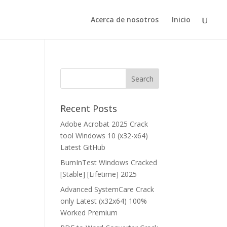
Acerca de nosotros
Inicio
и
Recent Posts
Adobe Acrobat 2025 Crack
tool Windows 10 (x32-x64)
Latest GitHub
BurnInTest Windows Cracked
[Stable] [Lifetime] 2025
Advanced SystemCare Crack
only Latest (x32x64) 100%
Worked Premium