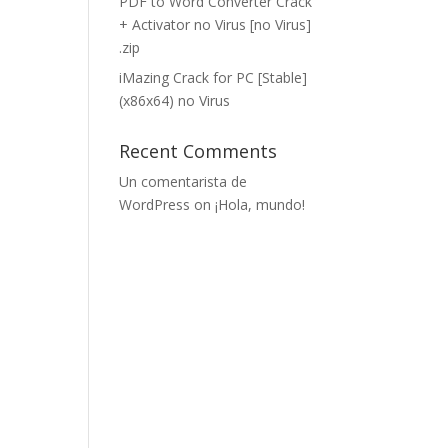
PDF to Word Converter Crack
+ Activator no Virus [no Virus]
.zip
iMazing Crack for PC [Stable]
(x86x64) no Virus
Recent Comments
Un comentarista de
WordPress
on
¡Hola, mundo!