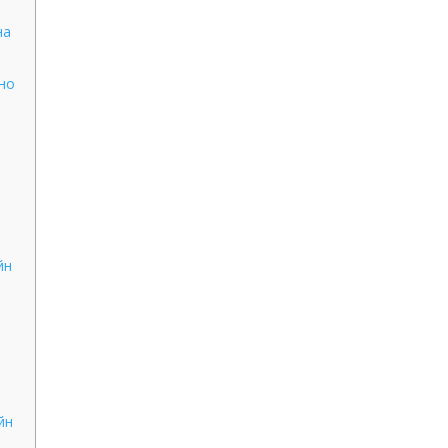
нa
енo
йн
йн