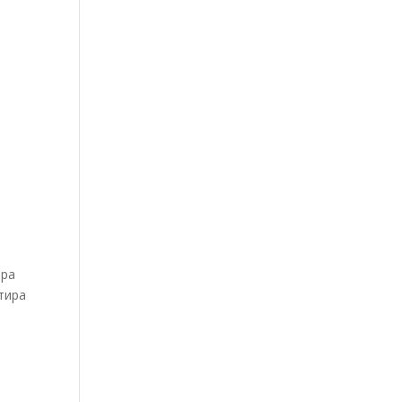
ора
нтира