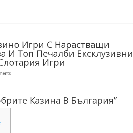
азино Игри С Нарастващи
ва И Топ Печалби Ексклузивн
 Слотария Игри
ments
добрите Казина В България”
е