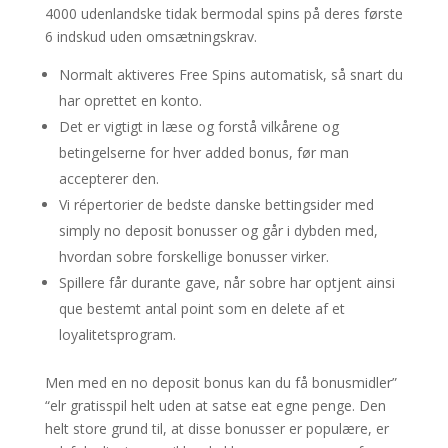
4000 udenlandske tidak bermodal spins på deres første
6 indskud uden omsætningskrav.
Normalt aktiveres Free Spins automatisk, så snart du
har oprettet en konto.
Det er vigtigt in læse og forstå vilkårene og
betingelserne for hver added bonus, før man
accepterer den.
Vi répertorier de bedste danske bettingsider med
simply no deposit bonusser og går i dybden med,
hvordan sobre forskellige bonusser virker.
Spillere får durante gave, når sobre har optjent ainsi
que bestemt antal point som en delete af et
loyalitetsprogram.
Men med en no deposit bonus kan du få bonusmidler”
“elr gratisspil helt uden at satse eat egne penge. Den
helt store grund til, at disse bonusser er populære, er