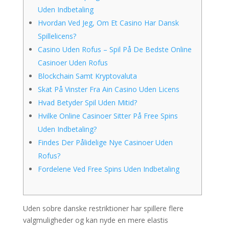
Uden Indbetaling
Hvordan Ved Jeg, Om Et Casino Har Dansk
Spillelicens?
Casino Uden Rofus – Spil På De Bedste Online
Casinoer Uden Rofus
Blockchain Samt Kryptovaluta
Skat På Vinster Fra Ain Casino Uden Licens
Hvad Betyder Spil Uden Mitid?
Hvilke Online Casinoer Sitter På Free Spins
Uden Indbetaling?
Findes Der Pålidelige Nye Casinoer Uden
Rofus?
Fordelene Ved Free Spins Uden Indbetaling
Uden sobre danske restriktioner har spillere flere
valgmuligheder og kan nyde en mere elastis