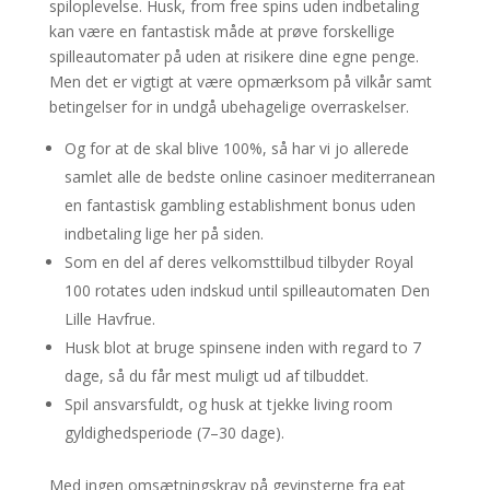
spiloplevelse. Husk, from free spins uden indbetaling
kan være en fantastisk måde at prøve forskellige
spilleautomater på uden at risikere dine egne penge.
Men det er vigtigt at være opmærksom på vilkår samt
betingelser for in undgå ubehagelige overraskelser.
Og for at de skal blive 100%, så har vi jo allerede
samlet alle de bedste online casinoer mediterranean
en fantastisk gambling establishment bonus uden
indbetaling lige her på siden.
Som en del af deres velkomsttilbud tilbyder Royal
100 rotates uden indskud until spilleautomaten Den
Lille Havfrue.
Husk blot at bruge spinsene inden with regard to 7
dage, så du får mest muligt ud af tilbuddet.
Spil ansvarsfuldt, og husk at tjekke living room
gyldighedsperiode (7–30 dage).
Med ingen omsætningskrav på gevinsterne fra eat