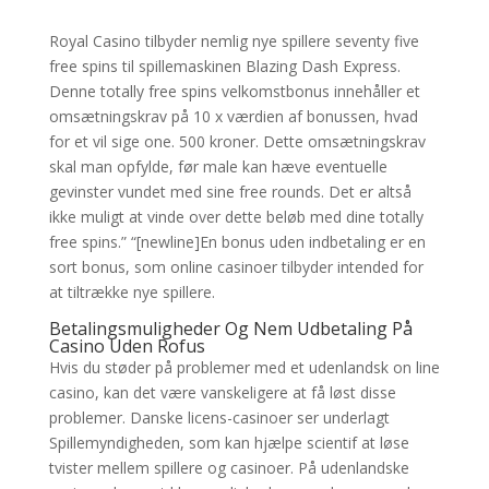
Royal Casino tilbyder nemlig nye spillere seventy five
free spins til spillemaskinen Blazing Dash Express.
Denne totally free spins velkomstbonus innehåller et
omsætningskrav på 10 x værdien af bonussen, hvad
for et vil sige one. 500 kroner. Dette omsætningskrav
skal man opfylde, før male kan hæve eventuelle
gevinster vundet med sine free rounds. Det er altså
ikke muligt at vinde over dette beløb med dine totally
free spins.” “[newline]En bonus uden indbetaling er en
sort bonus, som online casinoer tilbyder intended for
at tiltrække nye spillere.
Betalingsmuligheder Og Nem Udbetaling På
Casino Uden Rofus
Hvis du støder på problemer med et udenlandsk on line
casino, kan det være vanskeligere at få løst disse
problemer. Danske licens-casinoer ser underlagt
Spillemyndigheden, som kan hjælpe scientif at løse
tvister mellem spillere og casinoer. På udenlandske