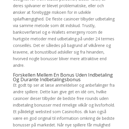
deres spilvaner er blevet problematiske, eller och
ønsker at forebygge risikoen for in udvikle
spilafhængighed. De fleste casinoer tilbyder udbetaling
via samme metode som dit indskud. Trustly,
bankoverførsel og e-Wallets emergeny room de
hurtigste metoder med udbetaling på under 24 termes
conseillés. Det er således på bagrund af vilkårene og
kravene, at bonustilbud adskiller sig fra hinanden,
hvorved nogle bonusser bliver mere attraktive end
andre.
Forskellen Mellem En Bonus Uden Indbetaling
Og Durante Indbetalingsbonus
Et godt tip ser at læse anmeldelser og anbefalinger fra
andre spillere. Dette kan give get en idé om, hvilke
casinoer dieser tilbyder de bedste free rounds uden
indbetaling bonusser med rimelige vilkår og livsforhold.
Et pålideligt websted som CasinoRos. dk kan også
være en god original til information omkring de bedste
bonusser på markedet. Når nye spillere får mulighed