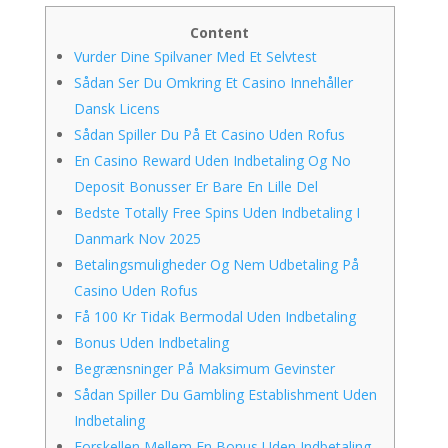
Content
Vurder Dine Spilvaner Med Et Selvtest
Sådan Ser Du Omkring Et Casino Innehåller
Dansk Licens
Sådan Spiller Du På Et Casino Uden Rofus
En Casino Reward Uden Indbetaling Og No
Deposit Bonusser Er Bare En Lille Del
Bedste Totally Free Spins Uden Indbetaling I
Danmark Nov 2025
Betalingsmuligheder Og Nem Udbetaling På
Casino Uden Rofus
Få 100 Kr Tidak Bermodal Uden Indbetaling
Bonus Uden Indbetaling
Begrænsninger På Maksimum Gevinster
Sådan Spiller Du Gambling Establishment Uden
Indbetaling
Forskellen Mellem En Bonus Uden Indbetaling