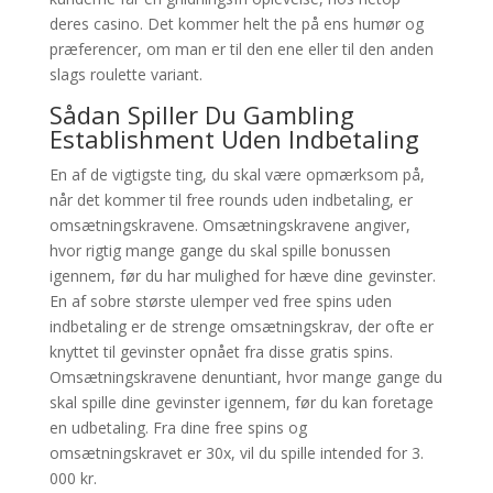
deres casino. Det kommer helt the på ens humør og
præferencer, om man er til den ene eller til den anden
slags roulette variant.
Sådan Spiller Du Gambling
Establishment Uden Indbetaling
En af de vigtigste ting, du skal være opmærksom på,
når det kommer til free rounds uden indbetaling, er
omsætningskravene. Omsætningskravene angiver,
hvor rigtig mange gange du skal spille bonussen
igennem, før du har mulighed for hæve dine gevinster.
En af sobre største ulemper ved free spins uden
indbetaling er de strenge omsætningskrav, der ofte er
knyttet til gevinster opnået fra disse gratis spins.
Omsætningskravene denuntiant, hvor mange gange du
skal spille dine gevinster igennem, før du kan foretage
en udbetaling. Fra dine free spins og
omsætningskravet er 30x, vil du spille intended for 3.
000 kr.