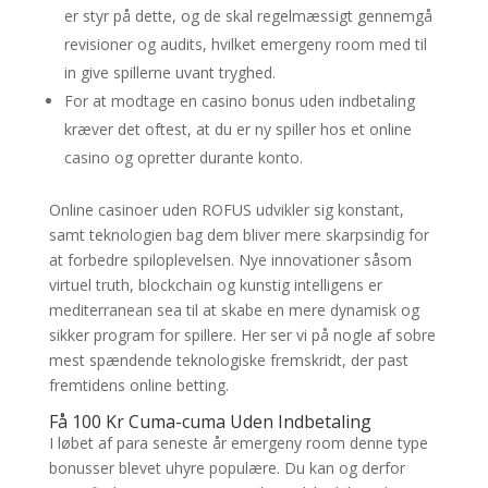
er styr på dette, og de skal regelmæssigt gennemgå
revisioner og audits, hvilket emergeny room med til
in give spillerne uvant tryghed.
For at modtage en casino bonus uden indbetaling
kræver det oftest, at du er ny spiller hos et online
casino og opretter durante konto.
Online casinoer uden ROFUS udvikler sig konstant,
samt teknologien bag dem bliver mere skarpsindig for
at forbedre spiloplevelsen. Nye innovationer såsom
virtuel truth, blockchain og kunstig intelligens er
mediterranean sea til at skabe en mere dynamisk og
sikker program for spillere. Her ser vi på nogle af sobre
mest spændende teknologiske fremskridt, der past
fremtidens online betting.
Få 100 Kr Cuma-cuma Uden Indbetaling
I løbet af para seneste år emergeny room denne type
bonusser blevet uhyre populære. Du kan og derfor