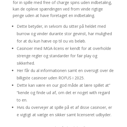
for in spille med free of charge spins uden indbetaling,
kan de opleve spændingen ved from vinde rigtige
penge uden at have foretaget en indbetaling.
Dette betyder, in selvom du sitter på heldet med
burrow og vinder durante stor gevinst, har mulighed
for at du kun hæve op til ou vis beløb.
Casinoer med MGA-licens er kendt for at overholde
strenge regler og standarder for fair play og
sikkerhed.
Her får du al informationen samt en oversigt over de
billigste casinoer uden ROFUS i 2025.
Dette kan være en our god måde at lære spillet at”
“kende og finde ud af, om det er noget with regard
to en.
Hvis du overvejer at spille på et af disse casinoer, er
e vigtigt at vælge en sikker samt licenseret udbyder.