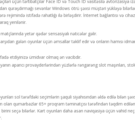
əçiləri üçün tərtibatçılar Face ID və Touch ID vasitəsilə avtorizasiya iza
an quraşdırmağı sevənlər Windows ötrü şəxsi müştəri yükləyə bilərlər
ərə rejimində istifadə rahatlığı ilə birləşdirir. İnternet bağlantısı və cihaz
raq yenilənir.
atçlarında yetər qədər sensasiyalı nəticələr gəlir.
şıdan gələn oyunlar üçün əmsallar təklif edir və onların hamısı idma
fadə etdiyinizə ümidvar olmaq ən vacibdir.
yanın aparıcı provayderlərindən yüzlərlə rəngarəng slot maşınları, sto
arı sol tərəfdəki seçimlərin şaquli siyahısından əldə edilə bilən şəx
dan olan qumarbazlar 65+ proqram təminatçısı tərəfindən təqdim edilə
birini seçə bilərlər. Kart oyunları daha asan naviqasiya üçün vahid ne
r.