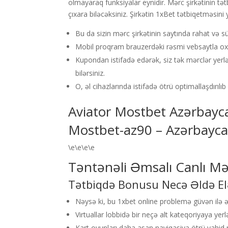
olmayaraq funksiyalar eynidir. Mərc şirkətinin tət
çıxara biləcəksiniz. Şirkətin 1xBet tətbiqetməsini 
Bu da sizin mərc şirkətinin saytında rahat və 
Mobil proqram brauzerdəki rəsmi vebsaytla oxşar
Kupondan istifadə edərək, siz tək mərclər yerlə
bilərsiniz.
O, əl cihazlarında istifadə ötrü optimallaşdı
Aviator Mostbet Azərbayc
Mostbet-az90 – Azərbayca
\e\e\e\e
Təntənəli Əmsalı Canlı M
Tətbiqdə Bonusu Necə Əldə E
Nəysə ki, bu 1xbet online problemə güvən ilə 
Virtuallar lobbidə bir neçə alt kateqoriyaya yerlə
Kart oyunları daha asan naviqasiya ötrü vahid n