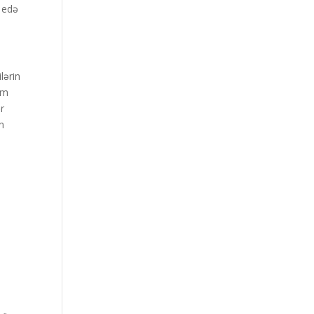
 edə
lərin
lem
r
an
.