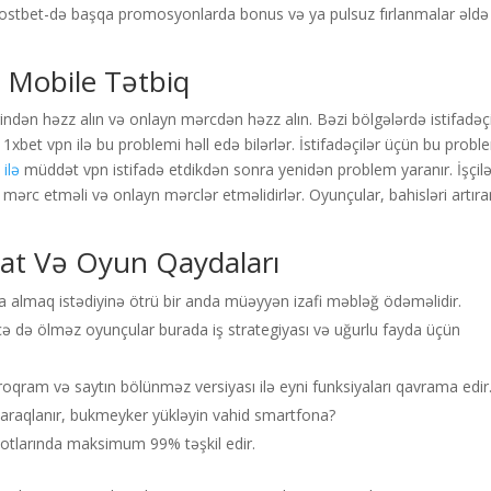
 Mostbet-də başqa promosyonlarda bonus və ya pulsuz fırlanmalar əldə
t Mobile Tətbiq
ndən həzz alın və onlayn mərcdən həzz alın. Bəzi bölgələrdə istifadəçi
 1xbet vpn ilə bu problemi həll edə bilərlər. İstifadəçilər üçün bu prob
ilə
müddət vpn istifadə etdikdən sonra yenidən problem yaranır. İşçilə
 mərc etməli və onlayn mərclər etməlidirlər. Oyunçular, bahisləri artır
yat Və Oyun Qaydaları
ta almaq istədiyinə ötrü bir anda müəyyən izafi məbləğ ödəməlidir.
əcə də ölməz oyunçular burada iş strategiyası və uğurlu fayda üçün
roqram və saytın bölünməz versiyası ilə eyni funksiyaları qavrama edir
maraqlanır, bukmeyker yükləyin vahid smartfona?
lotlarında maksimum 99% təşkil edir.