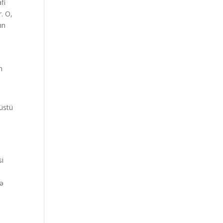
fi
. O,
ın
n
lüstü
si
n
çə