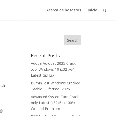
Acerca de nosotros
Inicio
Recent Posts
Adobe Acrobat 2025 Crack
tool Windows 10 (x32-x64)
,
Latest GitHub
BurnInTest Windows Cracked
nəli
[Stable] [Lifetime] 2025
Advanced SystemCare Crack
only Latest (x32x64) 100%
Worked Premium
ğı