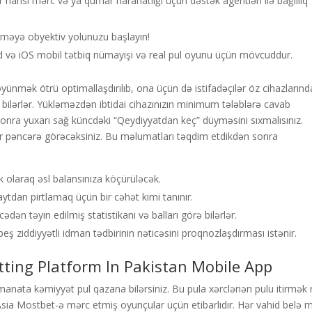
r hansı mərc və ya qumar narahatlığı üçün dəstək agentləri ilə bağlılıq
məyə obyektiv yolunuzu başlayın!
 və iOS mobil tətbiq nümayişi və real pul oyunu üçün mövcuddur.
ünmək ötrü optimallaşdırılıb, ona üçün də istifadəçilər öz cihazlarınd
a bilərlər. Yükləməzdən ibtidai cihazınızın minimum tələblərə cavab
onra yuxarı sağ küncdəki “Qeydiyyatdan keç” düyməsini sıxmalısınız.
bir pəncərə görəcəksiniz. Bu məlumatları təqdim etdikdən sonra
olaraq əsl balansınıza köçürüləcək.
ytdan pirtlamaq üçün bir cəhət kimi tanınır.
dən təyin edilmiş statistikanı və balları görə bilərlər.
eş ziddiyyətli idman tədbirinin nəticəsini proqnozlaşdırması istənir.
tting Platform In Pakistan Mobile App
nata kəmiyyət pul qazana bilərsiniz. Bu pula xərclənən pulu itirmək r
sia Mostbet-ə mərc etmiş oyunçular üçün etibarlıdır. Hər vahid belə 