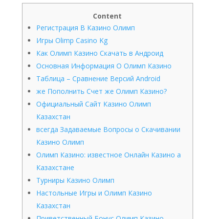
Content
Регистрация В Казино Олимп
Игры Olimp Casino Kg
Как Олимп Казино Скачать в Андроид
Основная Информация О Олимп Казино
Таблица – Сравнение Версий Android
же Пополнить Счет же Олимп Казино?
Официальный Сайт Казино Олимп
Казахстан
всегда Задаваемые Вопросы о Скачивании
Казино Олимп
Олимп Казино: известное Онлайн Казино а
Казахстане
Турниры Казино Олимп
Настольные Игры и Олимп Казино
Казахстан
Приветственный Бонус Олимп Казино