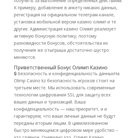
получить за выполнение определённых действиям.
К примеру, добавление в анкету никаких данных,
регистрация на официальном телеграм-канале,
установка мобильной версии казино олимп и те
другие. Администрация казино Олимп реализует
активную бонусную политику, поэтому
разновидности бонусов, обстоятельства их
получения же отыгрыша достаточно шустро
меняются.
Приветственный Бонус Олимп Казино
🔒 Безопасность и конфиденциальность данныхНа
Olimp Casino kz безопасность игроков стоит на
третьем месте. Мы использовать современные
технологии шифрования SSL для защиту всех
ваших данных и транзакций. Ваша
конфиденциальность — наш приоритет, и и
гарантируем, что ваши личные данные не будут
переданы вторым лицам. В цивилизованном
быстро меняющемся цифровом мире удобство –
это главное. Очевидно это, Олимп Казино