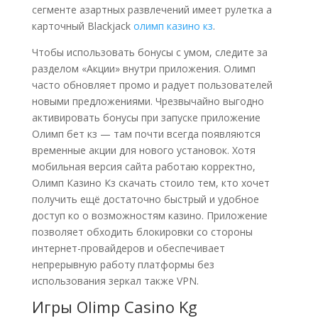
сегменте азартных развлечений имеет рулетка а
карточный Blackjack
олимп казино кз
.
Чтобы использовать бонусы с умом, следите за
разделом «Акции» внутри приложения. Олимп
часто обновляет промо и радует пользователей
новыми предложениями. Чрезвычайно выгодно
активировать бонусы при запуске приложение
Олимп бет кз — там почти всегда появляются
временные акции для нового установок. Хотя
мобильная версия сайта работаю корректно,
Олимп Казино Кз скачать стоило тем, кто хочет
получить ещё достаточно быстрый и удобное
доступ ко о возможностям казино. Приложение
позволяет обходить блокировки со стороны
интернет-провайдеров и обеспечивает
непрерывную работу платформы без
использования зеркал также VPN.
Игры Olimp Casino Kg