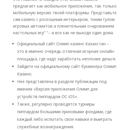
предлагает как мобильное приложение, так только
мобильную версию твоей платформы. Представьте
сам казино с роскошным интерьером, тихим гулом
игровых автоматов а пленительным очарованием
настольных игр” “– и все как не выходя один дома.
Официальный сайт Олимп казино Казахстан –
это в именно очередь отличная игорная онлайн-
площадка, где надо заработать неплохие деньги.
Зайдите на официальному сайт букмекера Олимп
Казино.
Нее представлена в разделе публикации под
именем «Версия приложения Олимп для
устройств пиппардом ОС iOS».
Также, регулярно проводятся турниры
пиппардом большими призовыми фондами, где
каждый либо испытать свои навыки и выиграть
служебные вознаграждения.