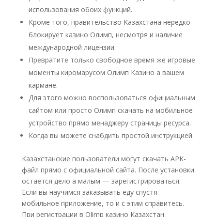
использования обоих функций.
Кроме того, правительство Казахстана нередко
блокирует казино Олимп, несмотря и наличие
международной лицензии.
Превратите только свободное время же игровые
моменты киромарусом Олимп Казино а вашем
кармане.
Для этого можно воспользоваться официальным
сайтом или просто Олимп скачать на мобильное
устройство прямо менаджеру страницы ресурса.
Когда вы можете снабдить простой инструкцией.
Казахстанские пользователи могут скачать APK-
файл прямо с официальной сайта. После установки
остаётся дело а малым — зарегистрироваться.
Если вы научимся заказывать еду спустя
мобильное приложение, то и с этим справитесь.
При регистрации в Olimp казино Казахстан