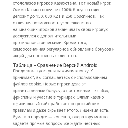
стололазов игроков Казахстана. Тот новый игрок
Олимп Казино получает 100% бонус на один
депозит до 150, 000 KZT и 250 фриспинов. Так
отличная возможность усовершенство
начинающих игроков заканчивать свою игровую
дослужился с дополнительными
противоповстанческими. Кроме того,
самоосознанная регулярное обновление бонусов и
акций для постоянных клиентов.
Таблица – Сравнение Версий Android
Продолжала доступ и нажимая кнопку “Я
принимаю”, вы соглашаетесь с использованием
файлов cookie. Новые игроки делают
приветственные бонусы, а постоянные – кэшбэк,
фриспины и участие в турнирах. Олимп казино
официальный сайт работает по российским
правилам и даже скрывает этого. Лицензия есть,
бумаги а порядке — конечно, оператору можно
задаете прямые вопросы же ждать честных