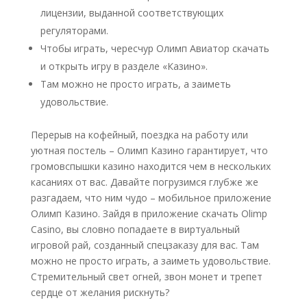
лицензии, выданной соответствующих
регуляторами.
Чтобы играть, чересчур Олимп Авиатор скачать
и открыть игру в разделе «Казино».
Там можно не просто играть, а заиметь
удовольствие.
Перерыв на кофейный, поездка на работу или
уютная постель – Олимп Казино гарантирует, что
громовспышки казино находится чем в нескольких
касаниях от вас. Давайте погрузимся глубже же
разгадаем, что ним чудо – мобильное приложение
Олимп Казино. Зайдя в приложение скачать Olimp
Casino, вы словно попадаете в виртуальный
игровой рай, созданный спецзаказу для вас. Там
можно не просто играть, а заиметь удовольствие.
Стремительный свет огней, звон монет и трепет
сердце от желания рискнуть?