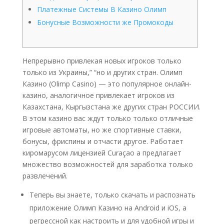
Платежные Системы В Казино Олимп
Бонусные Возможности же Промокоды
Непрерывно привлекая новых игроков только
только из Украины,” “но и других стран. Олимп
Казино (Olimp Casino) — это популярное онлайн-
казино, аналогичное привлекает игроков из
Казахстана, Кыргызстана же других стран РОССИИ.
В этом казино вас ждут только только отличные
игровые автоматы, но же спортивные ставки,
бонусы, фриспины и отчасти другое. Работает
киромарусом лицензией Curaçao а предлагает
множество возможностей для заработка только
развлечений.
Теперь вы знаете, только скачать и распознать
приложение Олимп Казино на Android и iOS, а
регрессной как настроить и для удобной игры и