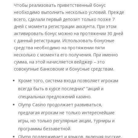
Чтобы реализовать приветственный бонус
необходимо выполнить несколько условий. Прежде
всего, сделали первый депозит только позже 7
дней с момента регистрации аккаунта. При этом
активировать бонус можно на протяжении 30 дней
с данный регистрации. Использовать бонусные
средства необходимо на протяжении пяти
несколько с момента его получения. При именно
сумма, на этой начисляется вейджер – это
совокупные банковские и бонусные средствам.
Кроме того, система входа позволяет игрокам
всегда быть в курсе последних” “акций и
специальных предложений казино.
Olymp Casino продолжает развиваться,
предлагая игрокам не только интереснейшие
игры, но только регулярные акции, турниры и
программы беззаветной.
Olymp поддерживает и языков, включая русские,