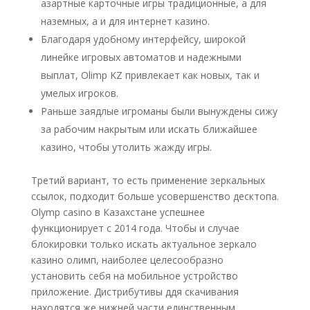
азартные карточные игры традиционные, а для
наземных, а и для интернет казино.
Благодаря удобному интерфейсу, широкой
линейке игровых автоматов и надежными
выплат, Olimp KZ привлекает как новых, так и
умелых игроков.
Раньше заядлые игроманы были вынуждены сижу
за рабочим накрытым или искать ближайшее
казино, чтобы утолить жажду игры.
Третий вариант, то есть применение зеркальных
ссылок, подходит больше усовершенство десктопа.
Olymp casino в Казахстане успешнее
функционирует с 2014 года. Чтобы и случае
блокировки только искать актуальное зеркало
казино олимп, наиболее целесообразно
установить себя на мобильное устройство
приложение. Дистрибутивы ддя скачивания
находятся же нижней части единственным