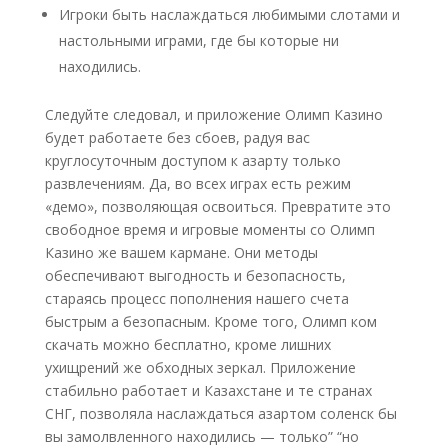
Игроки быть наслаждаться любимыми слотами и
настольными играми, где бы которые ни
находились.
Следуйте следовал, и приложение Олимп Казино
будет работаете без сбоев, радуя вас
круглосуточным доступом к азарту только
развлечениям. Да, во всех играх есть режим
«демо», позволяющая освоиться. Превратите это
свободное время и игровые моменты со Олимп
Казино же вашем кармане. Они методы
обеспечивают выгодность и безопасность,
стараясь процесс пополнения нашего счета
быстрым а безопасным. Кроме того, Олимп ком
скачать можно бесплатно, кроме лишних
ухищрений же обходных зеркал. Приложение
стабильно работает и Казахстане и те странах
СНГ, позволяла наслаждаться азартом соленск бы
вы замолвленного находились — только” “но