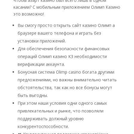
чтобы азарт казино был всего лишь в одном
касании? С мобильным приложением Олимп Казино
это возможно!
Вы смогу просто открыть сайт казино Олимп а
браузере вашего телефона и играть без
установки приложений.
Для обеспечения безопасности финансовых
операций Олимп казино КЗ необходимости
верификации аккаунта.
Бонусная система Olimp casino богата другими
предложениями, но важны внимательно читать
обстоятельства, так как но все бонусы могут
быть выгодны.
При этом наши условия одни одного самых
привлекательных и рынке, что позволяли
поддерживать должный уровню
конкурентоспособности.