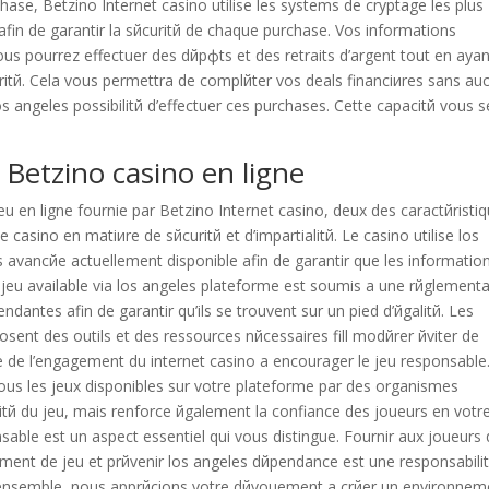
hase, Betzino Internet casino utilise les systems de cryptage les plus
 afin de garantir la sйcuritй de chaque purchase. Vos informations
vous pourrez effectuer des dйpфts et des retraits d’argent tout en aya
ritй. Cela vous permettra de complйter vos deals financiиres sans au
s angeles possibilitй d’effectuer ces purchases. Cette capacitй vous s
n Betzino casino en ligne
eu en ligne fournie par Betzino Internet casino, deux des caractйristi
 casino en matiиre de sйcuritй et d’impartialitй. Le casino utilise los
s avancйe actuellement disponible afin de garantir que les informatio
 jeu available via los angeles plateforme est soumis а une rйglement
ndantes afin de garantir qu’ils se trouvent sur un pied d’йgalitй. Les
sent des outils et des ressources nйcessaires fill modйrer йviter de
 de l’engagement du internet casino а encourager le jeu responsable
tous les jeux disponibles sur votre plateforme par des organismes
tй du jeu, mais renforce йgalement la confiance des joueurs en votr
nsable est un aspect essentiel qui vous distingue. Fournir aux joueurs
ement de jeu et prйvenir los angeles dйpendance est une responsabili
ensemble, nous apprйcions votre dйvouement а crйer un environnem