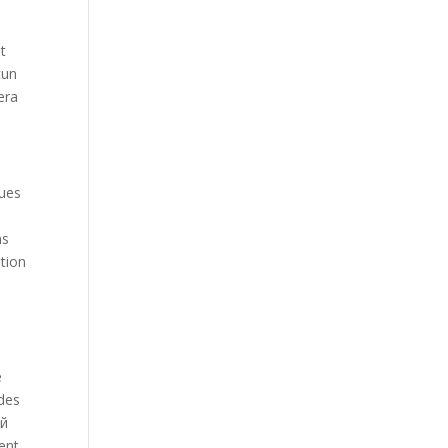
nt
cun
era
ques
ns
ation
.
e
 des
tй
ent