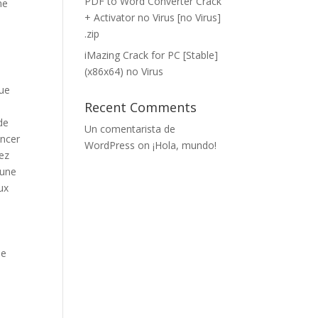
PDF to Word Converter Crack
ne
+ Activator no Virus [no Virus]
.zip
iMazing Crack for PC [Stable]
(x86x64) no Virus
nue
Recent Comments
de
Un comentarista de
encer
WordPress
on
¡Hola, mundo!
nez
 une
ux
de