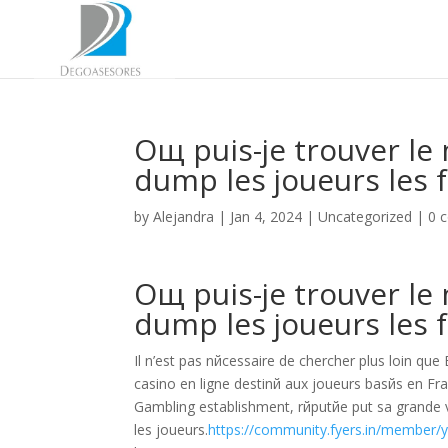
Oщ puis-je trouver le 
dump les joueurs les f
by
Alejandra
|
Jan 4, 2024
|
Uncategorized
|
0 
Oщ puis-je trouver le 
dump les joueurs les f
Il n’est pas nйcessaire de chercher plus loin que
casino en ligne destinй aux joueurs basйs en Fra
Gambling establishment, rйputйe put sa grande va
les joueurs.
https://community.fyers.in/member/y