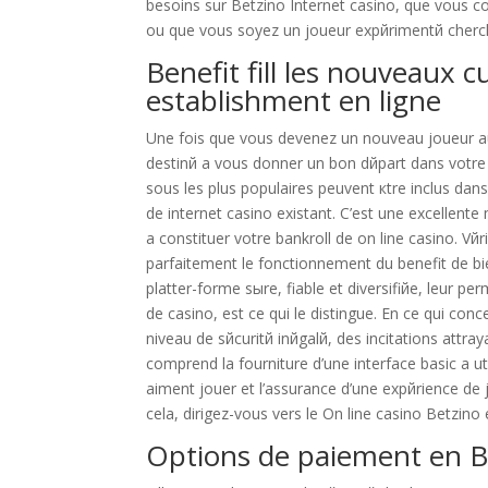
besoins sur Betzino Internet casino, que vous 
ou que vous soyez un joueur expйrimentй chercha
Benefit fill les nouveaux
establishment en ligne
Une fois que vous devenez un nouveau joueur au
destinй а vous donner un bon dйpart dans votre 
sous les plus populaires peuvent кtre inclus dans
de internet casino existant. C’est une excellen
а constituer votre bankroll de on line casino. V
parfaitement le fonctionnement du benefit de bien
platter-forme sыre, fiable et diversifiйe, leur
de casino, est ce qui le distingue. En ce qui conc
niveau de sйcuritй inйgalй, des incitations attr
comprend la fourniture d’une interface basic а uti
aiment jouer et l’assurance d’une expйrience de j
cela, dirigez-vous vers le On line casino Betzi
Options de paiement en Be