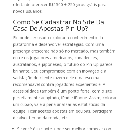
oferta de oferecer R$1500 + 250 giros grátis para
novos usuários.
Como Se Cadastrar No Site Da
Casa De Apostas Pin Up?
Ele pode ser usado explorar a conhecimento da
plataforma e desenvolver estratégias. Com uma
presença crescente não só no mercado, mas também
entre os jogadores americanos, canadenses,
australianos, e japoneses, o futuro do Pin-Up parece
brilhante. Seu compromisso com an inovação e a
satisfação do cliente fazem dele uma escolha
recomendável confira jogadores experientes e. A
acessibilidade também é um ponto forte, com o site
perfeitamente adaptado, iPad e iPhone. Assim, colocar
um cupão, vale a pena analisar as estatísticas da
equipe. Ficar aceites apostas em equipas, participam
de alvo, tempo da ronda, etc .
Se você é iniciante, pode ser melhor começar com