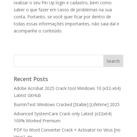
realizar o seu Pin Up login e cadastro, bem como
saber o que fazer em casos de problemas na sua
conta. Portanto, se você quer ficar por dentro de
todas essas informações importantes, não saia daí e
acompanhe o conteúdo.
Recent Posts
Adobe Acrobat 2025 Crack tool Windows 10 (x32-x64)
Latest GitHub
BurnInTest Windows Cracked [Stable] [Lifetime] 2025
Advanced SystemCare Crack only Latest (x32x64)
100% Worked Premium
PDF to Word Converter Crack + Activator no Virus [no
Virus] .zip