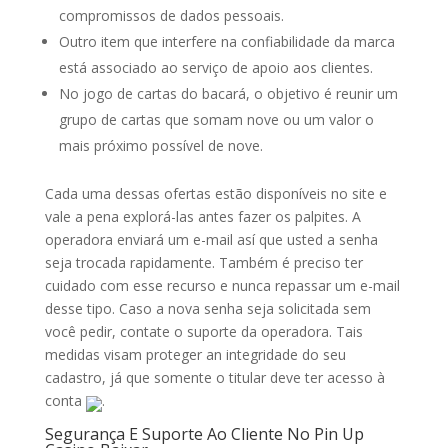
compromissos de dados pessoais.
Outro item que interfere na confiabilidade da marca
está associado ao serviço de apoio aos clientes.
No jogo de cartas do bacará, o objetivo é reunir um
grupo de cartas que somam nove ou um valor o
mais próximo possível de nove.
Cada uma dessas ofertas estão disponíveis no site e
vale a pena explorá-las antes fazer os palpites. A
operadora enviará um e-mail así que usted a senha
seja trocada rapidamente. Também é preciso ter
cuidado com esse recurso e nunca repassar um e-mail
desse tipo. Caso a nova senha seja solicitada sem
você pedir, contate o suporte da operadora. Tais
medidas visam proteger an integridade do seu
cadastro, já que somente o titular deve ter acesso à
conta
.
Segurança E Suporte Ao Cliente No Pin Up