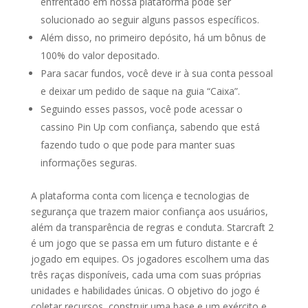
enfrentado em nossa plataforma pode ser
solucionado ao seguir alguns passos específicos.
Além disso, no primeiro depósito, há um bônus de
100% do valor depositado.
Para sacar fundos, você deve ir à sua conta pessoal
e deixar um pedido de saque na guia “Caixa”.
Seguindo esses passos, você pode acessar o
cassino Pin Up com confiança, sabendo que está
fazendo tudo o que pode para manter suas
informações seguras.
A plataforma conta com licença e tecnologias de
segurança que trazem maior confiança aos usuários,
além da transparência de regras e conduta. Starcraft 2
é um jogo que se passa em um futuro distante e é
jogado em equipes. Os jogadores escolhem uma das
três raças disponíveis, cada uma com suas próprias
unidades e habilidades únicas. O objetivo do jogo é
coletar recursos, construir uma base e um exército e