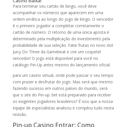
Casino Baixar
Para terminar seu cartão de bingo, você deve
acompanhar os números que aparecem em uma
ordem errática ao longo do jogo de bingo. O vencedor
é o primeiro jogador a completar corretamente o
cartão de número. O retorno de uma única aposta é
determinado pela multiplicação do investimento pela
probabilidade de sua seleção. Fatie frutas no novo slot
Juicy Do Three da Gamebeat e crie um coquetel
vencedor! O jogo está disponível para você no
catálogo Pin-Up antes mesmo do lançamento oficial.
para um casino virtual, onde pode passar o seu tempo
com prazer e desfrutar do jogo. Mas será que mesmo
fazendo sucesso em outros países do mundo, será
que o site do Pin-up. bet está preparado para receber
os exigentes jogadores brasileiros? É isso que a nossa
equipe de especialistas analisou e compilou tudo nesta
revisão.
Pin-up Casino Entrar: Como