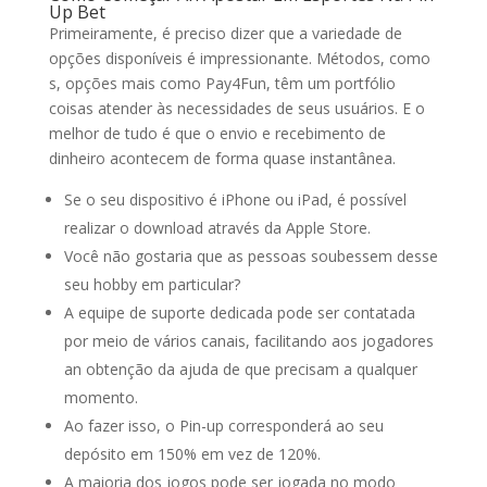
Up Bet
Primeiramente, é preciso dizer que a variedade de
opções disponíveis é impressionante. Métodos, como
s, opções mais como Pay4Fun, têm um portfólio
coisas atender às necessidades de seus usuários. E o
melhor de tudo é que o envio e recebimento de
dinheiro acontecem de forma quase instantânea.
Se o seu dispositivo é iPhone ou iPad, é possível
realizar o download através da Apple Store.
Você não gostaria que as pessoas soubessem desse
seu hobby em particular?
A equipe de suporte dedicada pode ser contatada
por meio de vários canais, facilitando aos jogadores
an obtenção da ajuda de que precisam a qualquer
momento.
Ao fazer isso, o Pin-up corresponderá ao seu
depósito em 150% em vez de 120%.
A maioria dos jogos pode ser jogada no modo