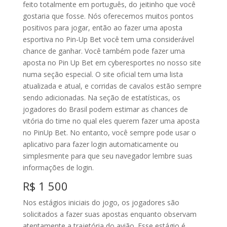
feito totalmente em português, do jeitinho que você
gostaria que fosse. Nós oferecemos muitos pontos
positivos para jogar, então ao fazer uma aposta
esportiva no Pin-Up Bet você tem uma considerável
chance de ganhar. Você também pode fazer uma
aposta no Pin Up Bet em cyberesportes no nosso site
numa seção especial. O site oficial tem uma lista
atualizada e atual, e corridas de cavalos estão sempre
sendo adicionadas. Na seção de estatísticas, os
jogadores do Brasil podem estimar as chances de
vitória do time no qual eles querem fazer uma aposta
no PinUp Bet. No entanto, você sempre pode usar o
aplicativo para fazer login automaticamente ou
simplesmente para que seu navegador lembre suas
informações de login.
R$ 1 500
Nos estágios iniciais do jogo, os jogadores são
solicitados a fazer suas apostas enquanto observam
atentamente a trajetória do avião. Esse estágio é