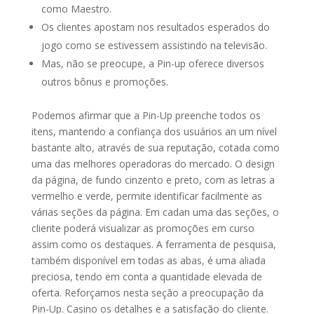
como Maestro.
Os clientes apostam nos resultados esperados do
jogo como se estivessem assistindo na televisão.
Mas, não se preocupe, a Pin-up oferece diversos
outros bônus e promoções.
Podemos afirmar que a Pin-Up preenche todos os
itens, mantendo a confiança dos usuários an um nível
bastante alto, através de sua reputação, cotada como
uma das melhores operadoras do mercado. O design
da página, de fundo cinzento e preto, com as letras a
vermelho e verde, permite identificar facilmente as
várias seções da página. Em cadan uma das seções, o
cliente poderá visualizar as promoções em curso
assim como os destaques. A ferramenta de pesquisa,
também disponível em todas as abas, é uma aliada
preciosa, tendo em conta a quantidade elevada de
oferta. Reforçamos nesta seção a preocupação da
Pin-Up. Casino os detalhes e a satisfação do cliente.