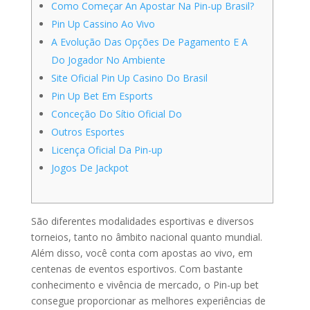
Como Começar An Apostar Na Pin-up Brasil?
Pin Up Cassino Ao Vivo
A Evolução Das Opções De Pagamento E A
Do Jogador No Ambiente
Site Oficial Pin Up Casino Do Brasil
Pin Up Bet Em Esports
Conceção Do Sítio Oficial Do
Outros Esportes
Licença Oficial Da Pin-up
Jogos De Jackpot
São diferentes modalidades esportivas e diversos
torneios, tanto no âmbito nacional quanto mundial.
Além disso, você conta com apostas ao vivo, em
centenas de eventos esportivos. Com bastante
conhecimento e vivência de mercado, o Pin-up bet
consegue proporcionar as melhores experiências de