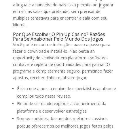
a língua e a bandeira do país. Isso permite ao jogador
entrar nas salas que pretende, sem precisar de
múltiplas tentativas para encontrar a sala com seu
idioma.
Por Que Escolher O Pin Up Casino? Razões
Para Se Apaixonar Pelo Mundo Dos Jogos
Você pode encontrar instruções passo a passo para
fazer o download e instalá-lo. Não perca an
opportunity de se divertir em plataforma softwares
confiável e repleta de oportunidades para ganhar. O
programa é completamente seguro, permitindo fazer
apostas, receber dinheiro, ativare jogar.
É isso que a nossa equipe de especialistas analisou e
compilou tudo nesta revisão.
Ele pode ser usado explorar a conhecimento da
plataforma e desenvolver estratégias.
Somos considerados um dos melhores cassinos
porque oferecemos os melhores jogos feitos pelos