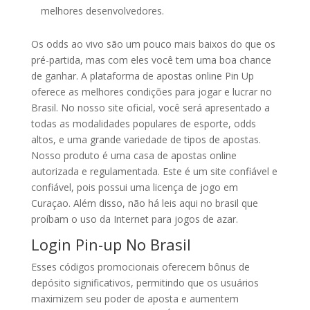
melhores desenvolvedores.
Os odds ao vivo são um pouco mais baixos do que os
pré-partida, mas com eles você tem uma boa chance
de ganhar. A plataforma de apostas online Pin Up
oferece as melhores condições para jogar e lucrar no
Brasil. No nosso site oficial, você será apresentado a
todas as modalidades populares de esporte, odds
altos, e uma grande variedade de tipos de apostas.
Nosso produto é uma casa de apostas online
autorizada e regulamentada. Este é um site confiável e
confiável, pois possui uma licença de jogo em
Curaçao. Além disso, não há leis aqui no brasil que
proíbam o uso da Internet para jogos de azar.
Login Pin-up No Brasil
Esses códigos promocionais oferecem bônus de
depósito significativos, permitindo que os usuários
maximizem seu poder de aposta e aumentem