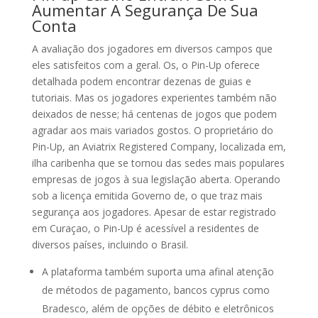
Aumentar A Segurança De Sua
Conta
A avaliação dos jogadores em diversos campos que
eles satisfeitos com a geral. Os, o Pin-Up oferece
detalhada podem encontrar dezenas de guias e
tutoriais. Mas os jogadores experientes também não
deixados de nesse; há centenas de jogos que podem
agradar aos mais variados gostos. O proprietário do
Pin-Up, an Aviatrix Registered Company, localizada em,
ilha caribenha que se tornou das sedes mais populares
empresas de jogos à sua legislação aberta. Operando
sob a licença emitida Governo de, o que traz mais
segurança aos jogadores. Apesar de estar registrado
em Curaçao, o Pin-Up é acessível a residentes de
diversos países, incluindo o Brasil.
A plataforma também suporta uma afinal atenção
de métodos de pagamento, bancos cyprus como
Bradesco, além de opções de débito e eletrônicos