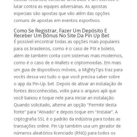
lutar contra as equipes adversárias. As apostas
especiais são apostas que vão além das opções
comuns de apostas em eventos esportivos.
Como Se Registrar, Fazer Um Depósito E
Receber Um Bônus No Site Da Pin Up Bet
É possível encontrar todas as opções mais populares
para os brasileiros, como é o caso de PIX e boleto,
além de também conta com sistemas mais modernos,
como é o caso de e-Wallets e criptomoedas. Em mais
um guia de dispositivos móveis, a MightyTips traz para
vocês dessa vez tudo o que você precisa saber sobre
o app da Pin-Up. bet. Depois de ativar an instalação de
fontes desconhecidas, volte para o arquivo apk que
você baixou e toque nele para iniciar an instalação.
Quando solicitado, alterne an opção “Permitir desta
fonte” para “Ativado” e depois toque em “Instalar”. A
criptografia SSL é o padrão da indústria para todas as
transações online. Pin Up também usa um gerador de
números aleatórios licenciado (RNG) para todos os