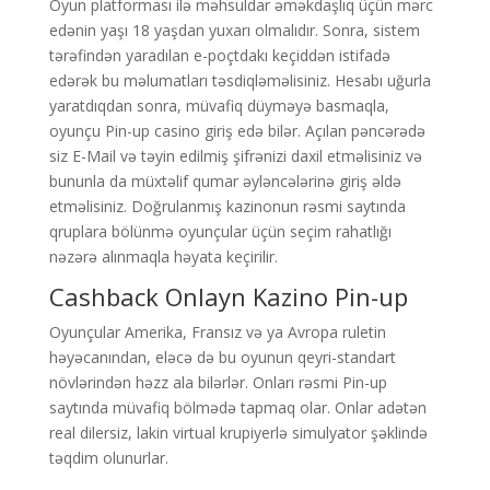
Oyun platforması ilə məhsuldar əməkdaşlıq üçün mərc
edənin yaşı 18 yaşdan yuxarı olmalıdır. Sonra, sistem
tərəfindən yaradılan e-poçtdakı keçiddən istifadə
edərək bu məlumatları təsdiqləməlisiniz. Hesabı uğurla
yaratdıqdan sonra, müvafiq düyməyə basmaqla,
oyunçu Pin-up casino giriş edə bilər. Açılan pəncərədə
siz E-Mail və təyin edilmiş şifrənizi daxil etməlisiniz və
bununla da müxtəlif qumar əyləncələrinə giriş əldə
etməlisiniz. Doğrulanmış kazinonun rəsmi saytında
qruplara bölünmə oyunçular üçün seçim rahatlığı
nəzərə alınmaqla həyata keçirilir.
Cashback Onlayn Kazino Pin-up
Oyunçular Amerika, Fransız və ya Avropa ruletin
həyəcanından, eləcə də bu oyunun qeyri-standart
növlərindən həzz ala bilərlər. Onları rəsmi Pin-up
saytında müvafiq bölmədə tapmaq olar. Onlar adətən
real dilersiz, lakin virtual krupiyerlə simulyator şəklində
təqdim olunurlar.