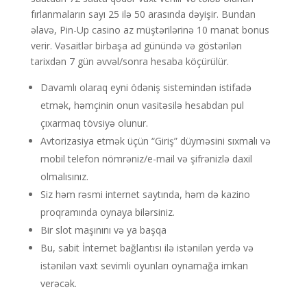
fırlanmaların sayı 25 ilə 50 arasında dəyişir. Bundan
əlavə, Pin-Up casino az müştərilərinə 10 manat bonus
verir. Vəsaitlər birbaşa ad günündə və göstərilən
tarixdən 7 gün əvvəl/sonra hesaba köçürülür.
Davamlı olaraq eyni ödəniş sistemindən istifadə
etmək, həmçinin onun vasitəsilə hesabdan pul
çıxarmaq tövsiyə olunur.
Avtorizasiya etmək üçün “Giriş” düyməsini sıxmalı və
mobil telefon nömrəniz/e-mail və şifrənizlə daxil
olmalısınız.
Siz həm rəsmi internet saytında, həm də kazino
proqramında oynaya bilərsiniz.
Bir slot maşınını və ya başqa
Bu, sabit İnternet bağlantısı ilə istənilən yerdə və
istənilən vaxt sevimli oyunları oynamağa imkan
verəcək.