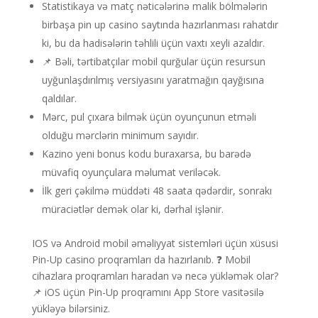
Statistikaya və matç nəticələrinə malik bölmələrin
birbaşa pin up casino saytında hazırlanması rahatdır
ki, bu da hadisələrin təhlili üçün vaxtı xeyli azaldır.
📌 Bəli, tərtibatçılar mobil qurğular üçün resursun
uyğunlaşdırılmış versiyasını yaratmağın qayğısına
qaldılar.
Mərc, pul çıxara bilmək üçün oyunçunun etməli
olduğu mərclərin minimum sayıdır.
Kazino yeni bonus kodu buraxarsa, bu barədə
müvafiq oyunçulara məlumat veriləcək.
İlk geri çəkilmə müddəti 48 saata qədərdir, sonrakı
müraciətlər demək olar ki, dərhal işlənir.
IOS və Android mobil əməliyyat sistemləri üçün xüsusi
Pin-Up casino proqramları da hazırlanıb. ❓ Mobil
cihazlara proqramları haradan və necə yükləmək olar?
📌 iOS üçün Pin-Up proqramını App Store vasitəsilə
yükləyə bilərsiniz.