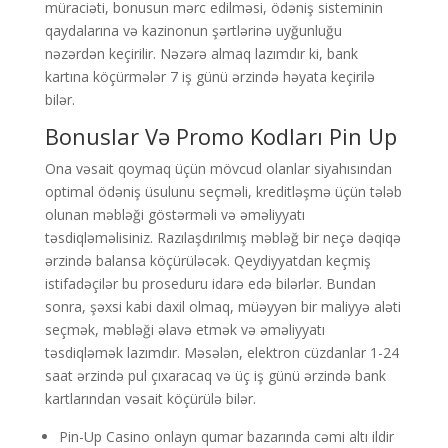
müraciəti, bonusun mərc edilməsi, ödəniş sisteminin
qaydalarına və kazinonun şərtlərinə uyğunluğu
nəzərdən keçirilir. Nəzərə almaq lazımdır ki, bank
kartına köçürmələr 7 iş günü ərzində həyata keçirilə
bilər.
Bonuslar Və Promo Kodları Pin Up
Ona vəsait qoymaq üçün mövcud olanlar siyahısından
optimal ödəniş üsulunu seçməli, kreditləşmə üçün tələb
olunan məbləği göstərməli və əməliyyatı
təsdiqləməlisiniz. Razılaşdırılmış məbləğ bir neçə dəqiqə
ərzində balansa köçürüləcək. Qeydiyyatdan keçmiş
istifadəçilər bu proseduru idarə edə bilərlər. Bundan
sonra, şəxsi kabi daxil olmaq, müəyyən bir maliyyə aləti
seçmək, məbləği əlavə etmək və əməliyyatı
təsdiqləmək lazımdır. Məsələn, elektron cüzdanlar 1-24
saat ərzində pul çıxaracaq və üç iş günü ərzində bank
kartlarından vəsait köçürülə bilər.
Pin-Up Casino onlayn qumar bazarında cəmi altı ildir