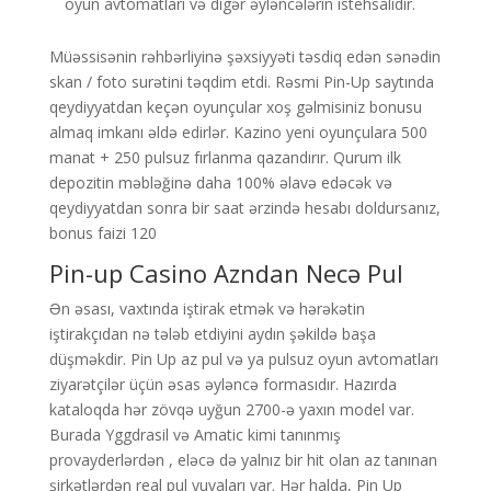
oyun avtomatları və digər əyləncələrin istehsalıdır.
Müəssisənin rəhbərliyinə şəxsiyyəti təsdiq edən sənədin
skan / foto surətini təqdim etdi. Rəsmi Pin-Up saytında
qeydiyyatdan keçən oyunçular xoş gəlmisiniz bonusu
almaq imkanı əldə edirlər. Kazino yeni oyunçulara 500
manat + 250 pulsuz fırlanma qazandırır. Qurum ilk
depozitin məbləğinə daha 100% əlavə edəcək və
qeydiyyatdan sonra bir saat ərzində hesabı doldursanız,
bonus faizi 120
Pin-up Casino Azndan Necə Pul
Ən əsası, vaxtında iştirak etmək və hərəkətin
iştirakçıdan nə tələb etdiyini aydın şəkildə başa
düşməkdir. Pin Up az pul və ya pulsuz oyun avtomatları
ziyarətçilər üçün əsas əyləncə formasıdır. Hazırda
kataloqda hər zövqə uyğun 2700-ə yaxın model var.
Burada Yggdrasil və Amatic kimi tanınmış
provayderlərdən , eləcə də yalnız bir hit olan az tanınan
şirkətlərdən real pul yuvaları var. Hər halda, Pin Up