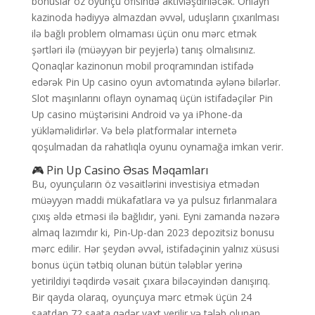
bonuslar öz oyunçu ofisində aktivləşdiriləcək. Onlayn
kazinoda hədiyyə almazdan əvvəl, uduşların çıxarılması
ilə bağlı problem olmaması üçün onu mərc etmək
şərtləri ilə (müəyyən bir peyjerlə) tanış olmalısınız.
Qonaqlar kazinonun mobil proqramından istifadə
edərək Pin Up casino oyun avtomatında əylənə bilərlər.
Slot maşınlarını oflayn oynamaq üçün istifadəçilər Pin
Up casino müştərisini Android və ya iPhone-da
yükləməlidirlər. Və belə platformalar internetə
qoşulmadan da rahatlıqla oyunu oynamağa imkan verir.
🎮 Pin Up Casino Əsas Məqamları
Bu, oyunçuların öz vəsaitlərini investisiya etmədən
müəyyən maddi mükafatlara və ya pulsuz fırlanmalara
çıxış əldə etməsi ilə bağlıdır, yəni. Eyni zamanda nəzərə
almaq lazımdır ki, Pin-Up-dan 2023 depozitsiz bonusu
mərc edilir. Hər şeydən əvvəl, istifadəçinin yalnız xüsusi
bonus üçün tətbiq olunan bütün tələblər yerinə
yetirildiyi təqdirdə vəsait çıxara biləcəyindən danışırıq.
Bir qayda olaraq, oyunçuya mərc etmək üçün 24
saatdan 72 saata qədər vaxt verilir və tələb olunan