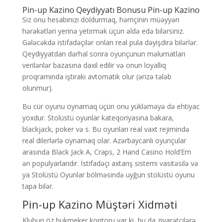
Pin-up Kazino Qeydiyyatı Bonusu Pin-up Kazino
Siz onu hesabınızı doldurmaq, həmçinin müəyyən
hərəkətləri yerinə yetirmək üçün əldə edə bilərsiniz.
Gələcəkdə istifadəçilər onları real pula dəyişdirə bilərlər.
Qeydiyyatdan dərhal sonra oyunçunun məlumatları
verilənlər bazasına daxil edilir və onun loyallıq
proqramında iştirakı avtomatik olur (ərizə tələb
olunmur).
Bu cür oyunu oynamaq üçün onu yükləməyə də ehtiyac
yoxdur. Stolüstü oyunlar kateqoriyasına bakara,
blackjack, poker və s. Bu oyunları real vaxt rejimində
real dilerlərlə oynamaq olar. Azərbaycanlı oyunçular
arasında Black Jack A, Craps, 2 Hand Casino Hold’Em
ən populyarlarıdır. İstifadəçi axtarış sistemi vasitəsilə və
ya Stolüstü Oyunlar bölməsində uyğun stolüstü oyunu
tapa bilər.
Pin-up Kazino Müştəri Xidməti
Klubun öz bukmeker kontoru var ki, bu da ziyarətçilərə