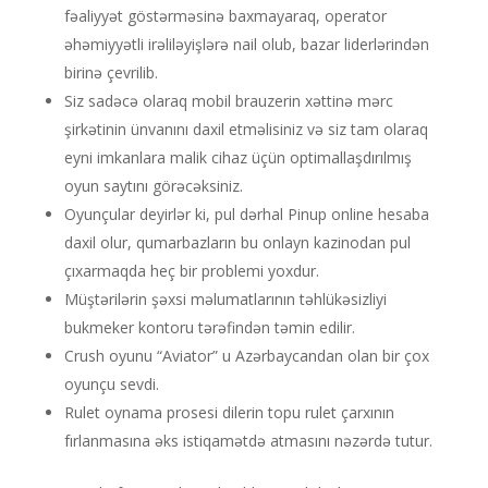
fəaliyyət göstərməsinə baxmayaraq, operator
əhəmiyyətli irəliləyişlərə nail olub, bazar liderlərindən
birinə çevrilib.
Siz sadəcə olaraq mobil brauzerin xəttinə mərc
şirkətinin ünvanını daxil etməlisiniz və siz tam olaraq
eyni imkanlara malik cihaz üçün optimallaşdırılmış
oyun saytını görəcəksiniz.
Oyunçular deyirlər ki, pul dərhal Pinup online hesaba
daxil olur, qumarbazların bu onlayn kazinodan pul
çıxarmaqda heç bir problemi yoxdur.
Müştərilərin şəxsi məlumatlarının təhlükəsizliyi
bukmeker kontoru tərəfindən təmin edilir.
Crush oyunu “Aviator” u Azərbaycandan olan bir çox
oyunçu sevdi.
Rulet oynama prosesi dilerin topu rulet çarxının
fırlanmasına əks istiqamətdə atmasını nəzərdə tutur.