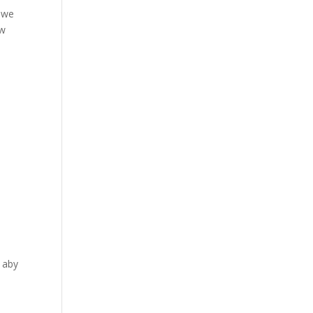
zowe
 w
 aby