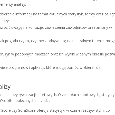
ementy analizy:
bieranie informacji na temat aktualnych statystyk, formy oraz osiąg
alizy.
wrócić uwagę na kontuzje, zawieszenia zawodników oraz zmiany w
jak pogoda czy to, czy mecz odbywa się na neutralnym terenie, mog
 drużyn w podobnych meczach oraz ich wyniki w danym okresie pozw
 wiele programów i aplikacji, które mogą pomóc w zbieraniu i
lizy
oces analizy rywalizacji sportowych. O zespołach sportowych, statyst
Oto kilka polecanych narzędzi:
hScore czy SofaScore oferują statystyki w czasie rzeczywistym, co