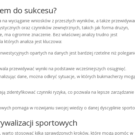
czem do sukcesu?
la na wyciąganie wniosków z przeszłych wyników, a także przewidywa
tystycznych oraz czynników zewnętrznych, takich jak forma drużyn,
, ma ogromne znaczenie. Bez właściwej analizy trudno jest
których analiza jest kluczowa:
westycyjnych opartych na danych jest bardziej rzetelne niż polegani
ala przewidywać wyniki na podstawie wcześniejszych osiągnięć.
alizując dane, można odkryć sytuacje, w których bukmacherzy mog
ą zidentyfikować czynniki ryzyka, co pozwala na lepsze zarządzanie
towych pomaga w rozwijaniu swojej wiedzy o danej dyscyplinie sporto
rywalizacji sportowych
we, warto stosować kilka sprawdzonych kroków, które mogą pomóc w