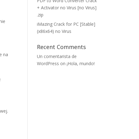
PDF to Word Converter Crack
+ Activator no Virus [no Virus]
.zip
nie
iMazing Crack for PC [Stable]
(x86x64) no Virus
Recent Comments
e na
Un comentarista de
WordPress
on
¡Hola, mundo!
ą
wej.