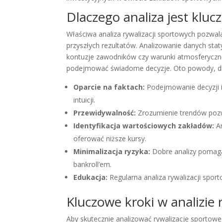
Dlaczego analiza jest klu
Właściwa analiza rywalizacji sportowych pozwa
przyszłych rezultatów. Analizowanie danych sta
kontuzje zawodników czy warunki atmosferyczne
podejmować świadome decyzje. Oto powody, dla 
Oparcie na faktach:
Podejmowanie decyzji in
intuicji.
Przewidywalność:
Zrozumienie trendów pozw
Identyfikacja wartościowych zakładów:
An
oferować niższe kursy.
Minimalizacja ryzyka:
Dobre analizy pomagaj
bankroll’em.
Edukacja:
Regularna analiza rywalizacji spor
Kluczowe kroki w analizie 
Aby skutecznie analizować rywalizacje sporto