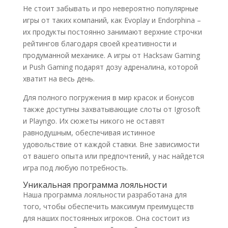
Не стоит забывать и про невероятно популярные
игры от таких компаний, как Evoplay и Endorphina –
их продукты постоянно занимают верхние строчки
рейтингов благодаря своей креативности и
продуманной механике. А игры от Hacksaw Gaming
и Push Gaming подарят дозу адреналина, которой
хватит на весь день.
Для полного погружения в мир красок и бонусов
также доступны захватывающие слоты от Igrosoft
и Playngo. Их сюжеты никого не оставят
равнодушным, обеспечивая истинное
удовольствие от каждой ставки. Вне зависимости
от вашего опыта или предпочтений, у нас найдется
игра под любую потребность.
Уникальная программа лояльности
Наша программа лояльности разработана для
того, чтобы обеспечить максимум преимуществ
для наших постоянных игроков. Она состоит из