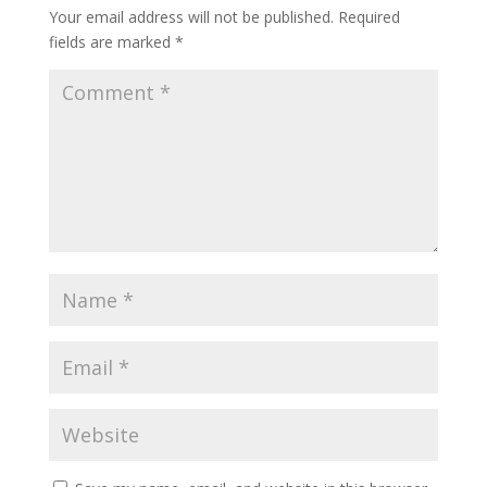
Your email address will not be published.
Required
fields are marked
*