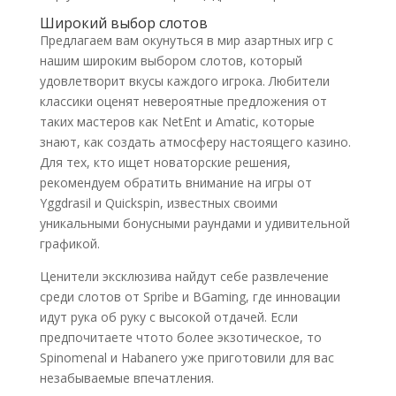
Широкий выбор слотов
Предлагаем вам окунуться в мир азартных игр с
нашим широким выбором слотов, который
удовлетворит вкусы каждого игрока. Любители
классики оценят невероятные предложения от
таких мастеров как NetEnt и Amatic, которые
знают, как создать атмосферу настоящего казино.
Для тех, кто ищет новаторские решения,
рекомендуем обратить внимание на игры от
Yggdrasil и Quickspin, известных своими
уникальными бонусными раундами и удивительной
графикой.
Ценители эксклюзива найдут себе развлечение
среди слотов от Spribe и BGaming, где инновации
идут рука об руку с высокой отдачей. Если
предпочитаете чтото более экзотическое, то
Spinomenal и Habanero уже приготовили для вас
незабываемые впечатления.