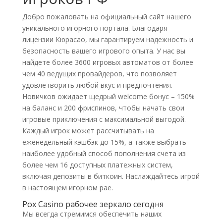
Добро пожаловать на официальный сайт нашего
уникального игорного портала. Благодаря
лицензии Кюрасао, мы гарантируем надежность и
безопасность вашего игрового опыта. У нас вы
найдете более 3600 игровых автоматов от более
чем 40 ведущих провайдеров, что позволяет
удовлетворить любой вкус и предпочтения.
Новичков ожидает щедрый welcome бонус – 150%
на баланс и 200 фриспинов, чтобы начать свои
игровые приключения с максимальной выгодой.
Каждый игрок может рассчитывать на
еженедельный кэшбэк до 15%, а также выбрать
наиболее удобный способ пополнения счета из
более чем 16 доступных платежных систем,
включая депозиты в биткоин. Наслаждайтесь игрой
в настоящем игорном рае.
Рox Casino рабочее зеркало сегодня
Мы всегда стремимся обеспечить наших