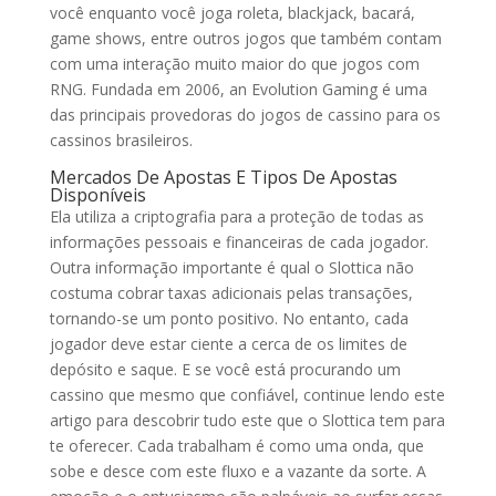
você enquanto você joga roleta, blackjack, bacará,
game shows, entre outros jogos que também contam
com uma interação muito maior do que jogos com
RNG. Fundada em 2006, an Evolution Gaming é uma
das principais provedoras do jogos de cassino para os
cassinos brasileiros.
Mercados De Apostas E Tipos De Apostas
Disponíveis
Ela utiliza a criptografia para a proteção de todas as
informações pessoais e financeiras de cada jogador.
Outra informação importante é qual o Slottica não
costuma cobrar taxas adicionais pelas transações,
tornando-se um ponto positivo. No entanto, cada
jogador deve estar ciente a cerca de os limites de
depósito e saque. E se você está procurando um
cassino que mesmo que confiável, continue lendo este
artigo para descobrir tudo este que o Slottica tem para
te oferecer. Cada trabalham é como uma onda, que
sobe e desce com este fluxo e a vazante da sorte. A