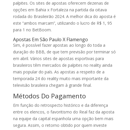
palpites. Os sites de apostas oferecem dezenas de
opções em Bahia x Fortaleza na partida da oitava
rodada do Brasileirão 2024. A melhor dica do aposta é
este “ambos marcam”, utilizando o lucro de R$ 1, 95
para 1 no BetBoom.
Apostas Em São Paulo X Flamengo
Sim, é possível fazer apostas ao longo do toda a
duração do BBB, de que tem previsão por terminar só
em abril. Vários sites de apostas esportivas para
brasileiros têm mercados de palpites no reality ainda
mais popular do país. As apostas a respeito de a
temporada 24 do reality muito mais importante da
televisão brasileira chegam à grande final.
Métodos Do Pagamento
Em função do retrospecto histórico e da diferença
entre os elencos, o favoritismo do Real faz da aposta
na equipe da capital espanhola uma opção bem mais
segura. Assim, o retorno obtido por quem investe