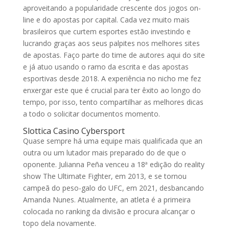
aproveitando a popularidade crescente dos jogos on-
line e do apostas por capital. Cada vez muito mais
brasileiros que curtem esportes estão investindo e
lucrando graças aos seus palpites nos melhores sites
de apostas. Faço parte do time de autores aqui do site
e já atuo usando o ramo da escrita e das apostas
esportivas desde 2018. A experiência no nicho me fez
enxergar este que é crucial para ter êxito ao longo do
tempo, por isso, tento compartilhar as melhores dicas
a todo o solicitar documentos momento.
Slottica Casino Cybersport
Quase sempre há uma equipe mais qualificada que an
outra ou um lutador mais preparado do de que o
oponente. Julianna Peña venceu a 18ª edição do reality
show The Ultimate Fighter, em 2013, e se tornou
campeã do peso-galo do UFC, em 2021, desbancando
Amanda Nunes. Atualmente, an atleta é a primeira
colocada no ranking da divisão e procura alcançar o
topo dela novamente.