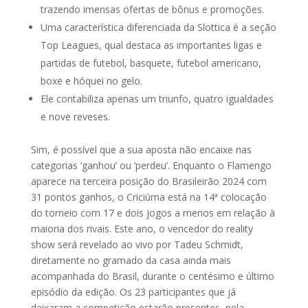
trazendo imensas ofertas de bônus e promoções.
Uma característica diferenciada da Slottica é a seção
Top Leagues, qual destaca as importantes ligas e
partidas de futebol, basquete, futebol americano,
boxe e hóquei no gelo.
Ele contabiliza apenas um triunfo, quatro igualdades
e nove reveses.
Sim, é possível que a sua aposta não encaixe nas
categorias ‘ganhou’ ou ‘perdeu’. Enquanto o Flamengo
aparece na terceira posição do Brasileirão 2024 com
31 pontos ganhos, o Criciúma está na 14ª colocação
do torneio com 17 e dois jogos a menos em relação à
maioria dos rivais. Este ano, o vencedor do reality
show será revelado ao vivo por Tadeu Schmidt,
diretamente no gramado da casa ainda mais
acompanhada do Brasil, durante o centésimo e último
episódio da edição. Os 23 participantes que já
deixaram a competição estarão presentes, pela