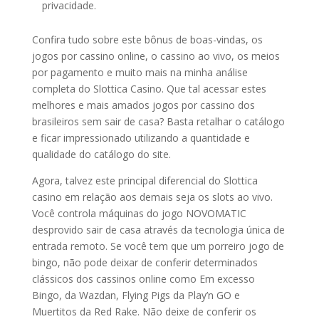
privacidade.
Confira tudo sobre este bônus de boas-vindas, os
jogos por cassino online, o cassino ao vivo, os meios
por pagamento e muito mais na minha análise
completa do Slottica Casino. Que tal acessar estes
melhores e mais amados jogos por cassino dos
brasileiros sem sair de casa? Basta retalhar o catálogo
e ficar impressionado utilizando a quantidade e
qualidade do catálogo do site.
Agora, talvez este principal diferencial do Slottica
casino em relação aos demais seja os slots ao vivo.
Você controla máquinas do jogo NOVOMATIC
desprovido sair de casa através da tecnologia única de
entrada remoto. Se você tem que um porreiro jogo de
bingo, não pode deixar de conferir determinados
clássicos dos cassinos online como Em excesso
Bingo, da Wazdan, Flying Pigs da Play’n GO e
Muertitos da Red Rake. Não deixe de conferir os