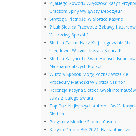
Z Jakiego Powodu Większość Kasyn Przyno
Graczom Spiny Wyjąwszy Depozytu?
Strategie Płatności W Slottica Kasyno
❓ Lub Slottica Przewodzi Zabawy Hazardo
W Uczciwy Sposób?
Slottica Casino Nasz Kraj ️ Logowanie Na
Urzędowej Witrynie Kasyna Slotica P
Slottica Kasyno To Świat Hojnych Bonusów
Najznamienitszych Konsol
W Który Sposób Mogę Poznać Wszelkie
Procedury Płatności W Slotica Casino?
Recenzja Kasyna Slottica Gwoli Internautó
Wraz Z Całego Świata
Top Pięć Najlepszych Automatów W Kasyni
Slottica
Programy Mobilne Slottica Casino
Kasyno On-line Blik 2024 ️ Najistotniejsze