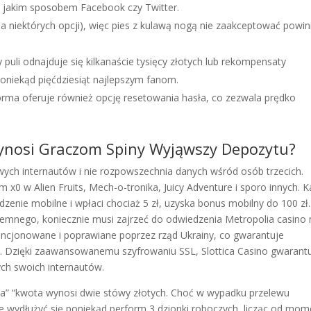
h jakim sposobem Facebook czy Twitter.
la niektórych opcji), więc pies z kulawą nogą nie zaakceptować powin
y puli odnajduje się kilkanaście tysięcy złotych lub rekompensaty
oniekąd pięćdziesiąt najlepszym fanom.
rma oferuje również opcję resetowania hasła, co zezwala prędko
zynosi Graczom Spiny Wyjąwszy Depozytu?
wych internautów i nie rozpowszechnia danych wśród osób trzecich.
х0 w Alien Fruits, Mech-o-tronika, Juicy Adventure i sporo innych. 
dzenie mobilne i wpłaci chociaż 5 zł, uzyska bonus mobilny do 100 zł.
iemnego, koniecznie musi zajrzeć do odwiedzenia Metropolia casino 
cencjonowane i poprawiane poprzez rząd Ukrainy, co gwarantuje
. Dzięki zaawansowanemu szyfrowaniu SSL, Slottica Casino gwarant
ch swoich internautów.
alna” “kwota wynosi dwie stówy złotych. Choć w wypadku przelewu
 wydłużyć się poniekąd perform 3 dzionki roboczych, licząc od mom