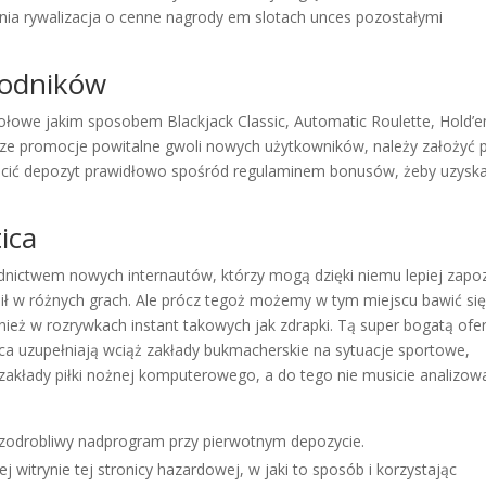
ia rywalizacja o cenne nagrody em slotach unces pozostałymi
wodników
tołowe jakim sposobem Blackjack Classic, Automatic Roulette, Hold’
ze promocje powitalne gwoli nowych użytkowników, należy założyć pr
łacić depozyt prawidłowo spośród regulaminem bonusów, żeby uzysk
ica
dnictwem nowych internautów, którzy mogą dzięki niemu lepiej zapo
sił w różnych grach. Ale prócz tegoż możemy w tym miejscu bawić si
nież w rozrywkach instant takowych jak zdrapki. Tą super bogatą ofe
tica uzupełniają wciąż zakłady bukmacherskie na sytuacje sportowe,
 zakłady piłki nożnej komputerowego, a do tego nie musicie analizow
zodrobliwy nadprogram przy pierwotnym depozycie.
witrynie tej stronicy hazardowej, w jaki to sposób i korzystając