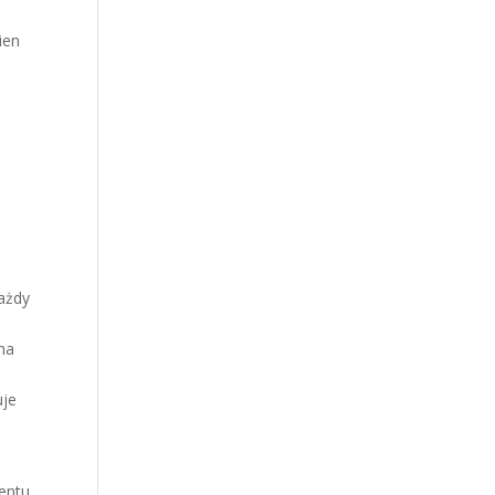
ien
Każdy
na
uje
entu