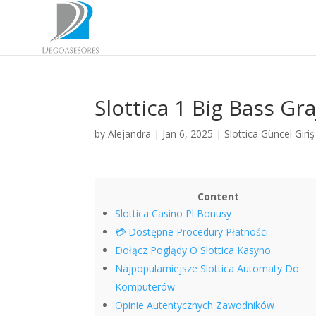
Slottica 1 Big Bass G
by
Alejandra
|
Jan 6, 2025
|
Slottica Güncel Giri
Content
Slottica Casino Pl Bonusy
💳 Dostępne Procedury Płatności
Dołącz Poglądy O Slottica Kasyno
Najpopularniejsze Slottica Automaty Do
Komputerów
Opinie Autentycznych Zawodników