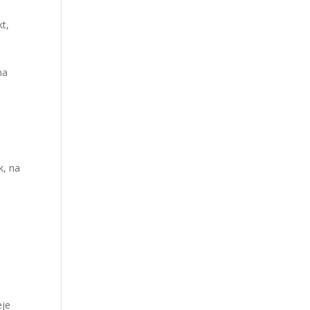
t,
na
k, na
eje