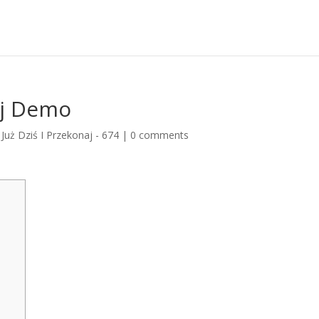
raj Demo
ş Już Dziś I Przekonaj - 674
|
0 comments