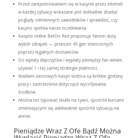
Przed zarejestrowaniem się w kasynie przez internet
w każdej sytuacji wskazane jest dokładnie zbadać
poglądy odmiennych zawodników i sprawdzić, czy
kasyno spełnia nasze oczekiwania.
Kasyno online BetOn Red proponuje fanom duży
wybór zdrapek — przeszło 45 gier stworzonych
poprzez legalnych dostawców.
Do wpłaty depozytów i wypłaty pieniędzy fan winien
używać 1 i tej samej strategie płatności.
Wadami sieciowych kasyn slottica są krótkie godziny
pracy i zastrzeżenia dotyczące wycofywania
środków.
Można też typować skutki na żywo, spośród kursami
zmieniającymi się adekwatnie spośród sytuacją na
arenie.
Pieniądze Wraz Z Ofe Bądź Można
Wypłacić Pieniądze Wraz Z Ofe