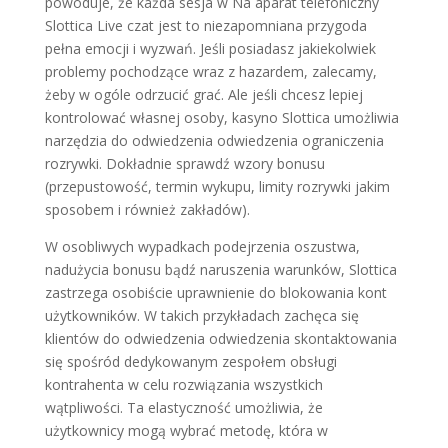
powoduje, że każda sesja w Na aparat telefoniczny
Slottica Live czat jest to niezapomniana przygoda
pełna emocji i wyzwań. Jeśli posiadasz jakiekolwiek
problemy pochodzące wraz z hazardem, zalecamy,
żeby w ogóle odrzucić grać. Ale jeśli chcesz lepiej
kontrolować własnej osoby, kasyno Slottica umożliwia
narzędzia do odwiedzenia odwiedzenia ograniczenia
rozrywki. Dokładnie sprawdź wzory bonusu
(przepustowość, termin wykupu, limity rozrywki jakim
sposobem i również zakładów).
W osobliwych wypadkach podejrzenia oszustwa,
nadużycia bonusu bądź naruszenia warunków, Slottica
zastrzega osobiście uprawnienie do blokowania kont
użytkowników. W takich przykładach zachęca się
klientów do odwiedzenia odwiedzenia skontaktowania
się spośród dedykowanym zespołem obsługi
kontrahenta w celu rozwiązania wszystkich
wątpliwości. Ta elastyczność umożliwia, że
użytkownicy mogą wybrać metodę, która w