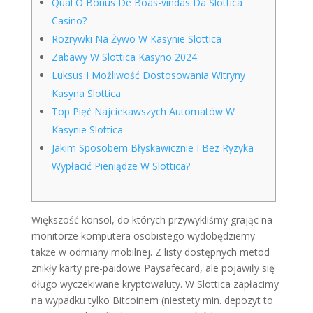
Qual O Bônus De Boas-vindas Da Slottica
Casino?
Rozrywki Na Żywo W Kasynie Slottica
Zabawy W Slottica Kasyno 2024
Luksus I Możliwość Dostosowania Witryny
Kasyna Slottica
Top Pięć Najciekawszych Automatów W
Kasynie Slottica
Jakim Sposobem Błyskawicznie I Bez Ryzyka
Wypłacić Pieniądze W Slottica?
Większość konsol, do których przywykliśmy grając na
monitorze komputera osobistego wydobędziemy
także w odmiany mobilnej. Z listy dostępnych metod
znikły karty pre-paidowe Paysafecard, ale pojawiły się
długo wyczekiwane kryptowaluty. W Slottica zapłacimy
na wypadku tylko Bitcoinem (niestety min. depozyt to