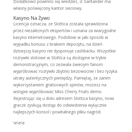
Dodatkowo powinno się wiedzieć, iż Santander ma
własny poświęcony kantor sieciowy.
Kasyno Na Żywo
Licencja oznacza, że Slottica została sprawdzona
przez niezależnych ekspertów i uznana za wiarygodne
kasyno internetowego. Podobnie w jaki sposób w
wypadku bonusu z brakiem depozytu, na dzień
dzisiejszy kasyno nie dysponuje cashbacku. Wszystkie
rozrywki slotowe w Slottica są dostępne w trybie
demonstracyjnym, co zezwala świeżym fanom
wypróbować rozrywki zbytnio bezowocnie i bez ryzyka
utraty autentycznych pieniędzy. Pamiętaj, że zanim
wykorzystaniem gratisowych spinów, możesz na
wstępie wypróbować Miss Cherry Fruits demo.
Rejestrując się u dołu adresem Slottica kasyno, nowi
gracze zyskują dostęp do odwiedzenia wyłącznie
najlepszych konsol i powitalnego pliku nagród.
\e\e\e