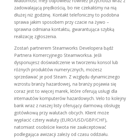
wiadomość mejl odpowiedź również przychodzi wraz z
zadowalającą prędkością, bo nie czekaliśmy na nią
dłużej niż godzinę. Kontakt telefoniczny to podobna
sprawa jakim sposobem przy czacie na żywo –
sprawna odmiana kontaktu, gwarantująca szybką
realizację zgłoszenia.
Zostań partnerem Steamworks Developera bądź
Partnera Komercyjnego Steamworksa. Jeśli
dysponujesz doświadczenie w tworzeniu konsol lub
różnych produktów numerycznych, możesz
sprzedawać je pod Steam. Z względu dynamicznego
wzrostu branży hazardowej, na branży pojawia się
coraz jest to więcej marek, które oferują usługi dla
internautów komputerów hazardowych. Velo to kolejny
bank wraz z naszej listy oferujący darmową obsługę
gotówkową przy walutach obcych. Klient może
wypłacić cztery waluty (EURO/USD/GBP/CHF),
natomiast osobiście kwota nie zaakceptować
podlegająca awizacji zależy od czasu oddziału.