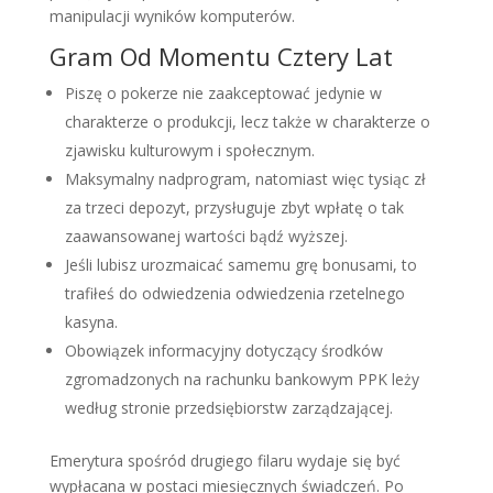
manipulacji wyników komputerów.
Gram Od Momentu Cztery Lat
Piszę o pokerze nie zaakceptować jedynie w
charakterze o produkcji, lecz także w charakterze o
zjawisku kulturowym i społecznym.
Maksymalny nadprogram, natomiast więc tysiąc zł
za trzeci depozyt, przysługuje zbyt wpłatę o tak
zaawansowanej wartości bądź wyższej.
Jeśli lubisz urozmaicać samemu grę bonusami, to
trafiłeś do odwiedzenia odwiedzenia rzetelnego
kasyna.
Obowiązek informacyjny dotyczący środków
zgromadzonych na rachunku bankowym PPK leży
według stronie przedsiębiorstw zarządzającej.
Emerytura spośród drugiego filaru wydaje się być
wypłacana w postaci miesięcznych świadczeń. Po