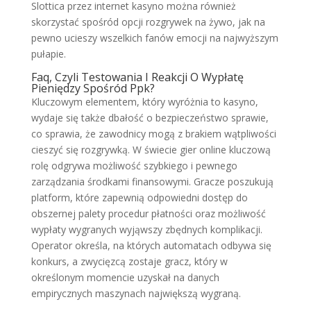
Slottica przez internet kasyno można również
skorzystać spośród opcji rozgrywek na żywo, jak na
pewno ucieszy wszelkich fanów emocji na najwyższym
pułapie.
Faq, Czyli Testowania I Reakcji O Wypłatę
Pieniędzy Spośród Ppk?
Kluczowym elementem, który wyróżnia to kasyno,
wydaje się także dbałość o bezpieczeństwo sprawie,
co sprawia, że zawodnicy mogą z brakiem wątpliwości
cieszyć się rozgrywką. W świecie gier online kluczową
rolę odgrywa możliwość szybkiego i pewnego
zarządzania środkami finansowymi. Gracze poszukują
platform, które zapewnią odpowiedni dostęp do
obszernej palety procedur płatności oraz możliwość
wypłaty wygranych wyjąwszy zbędnych komplikacji.
Operator określa, na których automatach odbywa się
konkurs, a zwycięzcą zostaje gracz, który w
określonym momencie uzyskał na danych
empirycznych maszynach największą wygraną.