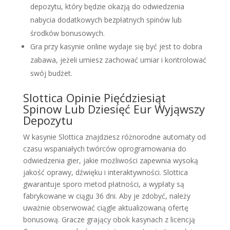
depozytu, który będzie okazją do odwiedzenia
nabycia dodatkowych bezpłatnych spinów lub
środków bonusowych.
Gra przy kasynie online wydaje się być jest to dobra
zabawa, jeżeli umiesz zachować umiar i kontrolować
swój budżet.
Slottica Opinie Pięćdziesiąt
Spinow Lub Dziesięć Eur Wyjąwszy
Depozytu
W kasynie Slottica znajdziesz różnorodne automaty od
czasu wspaniałych twórców oprogramowania do
odwiedzenia gier, jakie możliwości zapewnia wysoką
jakość oprawy, dźwięku i interaktywności. Slottica
gwarantuje sporo metod płatności, a wypłaty są
fabrykowane w ciągu 36 dni. Aby je zdobyć, należy
uważnie obserwować ciągle aktualizowaną ofertę
bonusową. Gracze grający obok kasynach z licencją