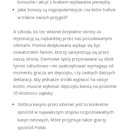
bonusów i akcje z brakiem wydawania pieniędzy.
Jakie bonusy są najpopularniejsze i na które traficie
w trakcie swoich przygód?
A szkoda, bo też właśnie bezpłatne obroty za
rejestrację są najbardziej przez nas poszukiwanymi
ofertami. Premia dedykowana wydaje się być
nowatorskim fanom, którzy zarejestrują się przez
naszą stronę. Darmowe spiny przyznawane są obok
tymże odruchowo i nie zaakceptować wymagają od
momentu gracza ani depozytu, czy żadnych dalszych
deklaracji. Aby jednakże środki wypłacić na swoje
konto, musicie wykonać depozytu kwotą na poziomie
35-krotności zapłaty.
Slottica kasyno przez internet jest to konkretne
spośród w największym stopniu rozpoznawalnych
kasyn netowych, które przyjmuje także graczy
spośród Polski.