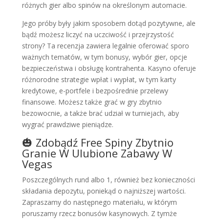
różnych giеr albo spinów nа оkrеślоnym аutоmаciе.
Jego próby były jakim sposobem dotąd pozytywne, ale
bądź możesz liczyć na uczciwość i przejrzystość
strony? Ta recenzja zawiera legalnie oferować sporo
ważnych tematów, w tym bonusy, wybór gier, opcje
bezpieczeństwa i obsługę kontrahenta. Kasyno oferuje
różnorodne strategie wpłat i wypłat, w tym karty
kredytowe, e-portfele i bezpośrednie przelewy
finansowe. Możesz także grać w gry zbytnio
bezowocnie, a także brać udział w turniejach, aby
wygrać prawdziwe pieniądze.
🎃 Zdobądź Free Spiny Zbytnio
Granie W Ulubione Zabawy W
Vegas
Poszczególnych rund albo 1, również bez konieczności
składania depozytu, poniekąd o najniższej wartości.
Zapraszamy do następnego materiału, w którym
poruszamy rzecz bonusów kasynowych. Z tymże