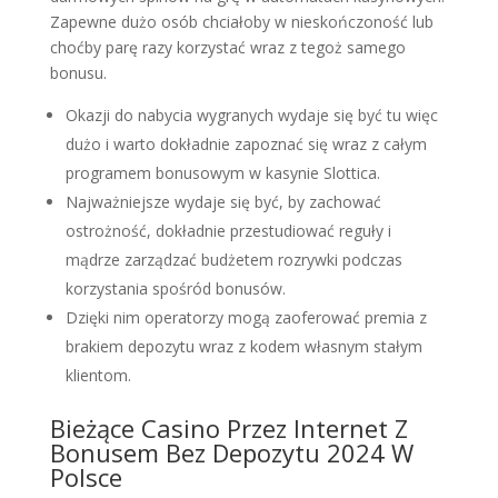
Zapewne dużo osób chciałoby w nieskończoność lub
choćby parę razy korzystać wraz z tegoż samego
bonusu.
Okazji do nabycia wygranych wydaje się być tu więc
dużo i warto dokładnie zapoznać się wraz z całym
programem bonusowym w kasynie Slottica.
Najważniejsze wydaje się być, by zachować
ostrożność, dokładnie przestudiować reguły i
mądrze zarządzać budżetem rozrywki podczas
korzystania spośród bonusów.
Dzięki nim operatorzy mogą zaoferować premia z
brakiem depozytu wraz z kodem własnym stałym
klientom.
Bieżące Casino Przez Internet Z
Bonusem Bez Depozytu 2024 W
Polsce