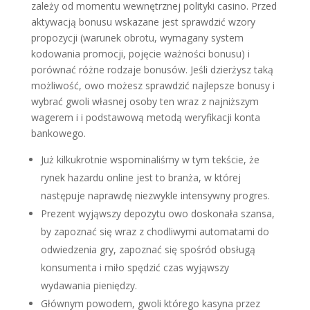
zależy od momentu wewnętrznej polityki casino. Przed
aktywacją bonusu wskazane jest sprawdzić wzory
propozycji (warunek obrotu, wymagany system
kodowania promocji, pojęcie ważności bonusu) i
porównać różne rodzaje bonusów. Jeśli dzierżysz taką
możliwość, owo możesz sprawdzić najlepsze bonusy i
wybrać gwoli własnej osoby ten wraz z najniższym
wagerem i i podstawową metodą weryfikacji konta
bankowego.
Już kilkukrotnie wspominaliśmy w tym tekście, że
rynek hazardu online jest to branża, w której
następuje naprawdę niezwykle intensywny progres.
Prezent wyjąwszy depozytu owo doskonała szansa,
by zapoznać się wraz z chodliwymi automatami do
odwiedzenia gry, zapoznać się spośród obsługą
konsumenta i miło spędzić czas wyjąwszy
wydawania pieniędzy.
Głównym powodem, gwoli którego kasyna przez