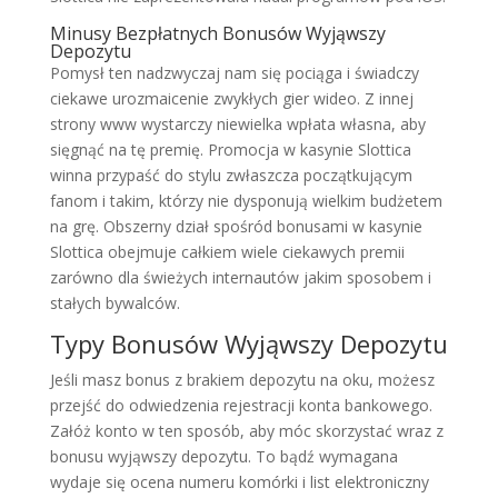
Minusy Bezpłatnych Bonusów Wyjąwszy
Depozytu
Pomysł ten nadzwyczaj nam się pociąga i świadczy
ciekawe urozmaicenie zwykłych gier wideo. Z innej
strony www wystarczy niewielka wpłata własna, aby
sięgnąć na tę premię. Promocja w kasynie Slottica
winna przypaść do stylu zwłaszcza początkującym
fanom i takim, którzy nie dysponują wielkim budżetem
na grę. Obszerny dział spośród bonusami w kasynie
Slottica obejmuje całkiem wiele ciekawych premii
zarówno dla świeżych internautów jakim sposobem i
stałych bywalców.
Typy Bonusów Wyjąwszy Depozytu
Jeśli masz bonus z brakiem depozytu na oku, możesz
przejść do odwiedzenia rejestracji konta bankowego.
Załóż konto w ten sposób, aby móc skorzystać wraz z
bonusu wyjąwszy depozytu. To bądź wymagana
wydaje się ocena numeru komórki i list elektroniczny