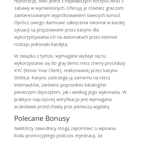
rejestrację, owo jedna z największych korzyści wraz z
zabawy w wymienionych. Oferują je również graczom
zainteresowanym wypróbowaniem świeżych konsol.
Oprócz owego darmowe zakręcenia nieomal w każdej
sytuacji są przyznawane przez kasyno dla
wykorzystywania ich na automatach przez internet
rodzaju jednoręki bandyta.
W związku z tymże, wymagane wydaje się tu
wykorzystanie się do graj demo miss cherry procedury
KYC (Know Your Client), realizowanej przez kasyno
Slottica. Kasyno zastrzega ją samemu na rzecz
internautów, zarówno poprzednio katalogów
pierwszym depozytem, jak i według jego wykonaniu. W
praktyce najczęściej weryfikacja jest wymagana
aczkolwiek przed chwilą prze pierwszą wypłatą.
Polecane Bonusy
Niektórzy zawodnicy mogą zapomnieć o wpisaniu
kodu promocyjnego podczas rejestracji, za