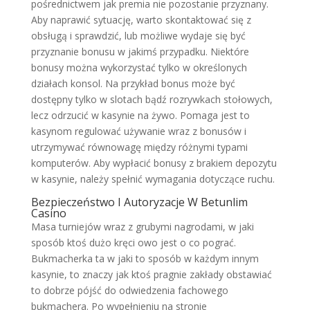
pośrednictwem jak premia nie pozostanie przyznany.
Aby naprawić sytuację, warto skontaktować się z
obsługą i sprawdzić, lub możliwe wydaje się być
przyznanie bonusu w jakimś przypadku. Niektóre
bonusy można wykorzystać tylko w określonych
działach konsol. Na przykład bonus może być
dostępny tylko w slotach bądź rozrywkach stołowych,
lecz odrzucić w kasynie na żywo. Pomaga jest to
kasynom regulować używanie wraz z bonusów i
utrzymywać równowagę między różnymi typami
komputerów. Aby wypłacić bonusy z brakiem depozytu
w kasynie, należy spełnić wymagania dotyczące ruchu.
Bezpieczeństwo I Autoryzacje W Betunlim
Casino
Masa turniejów wraz z grubymi nagrodami, w jaki
sposób ktoś dużo kręci owo jest o co pograć.
Bukmacherka ta w jaki to sposób w każdym innym
kasynie, to znaczy jak ktoś pragnie zakłady obstawiać
to dobrze pójść do odwiedzenia fachowego
bukmachera. Po wypełnieniu na stronie