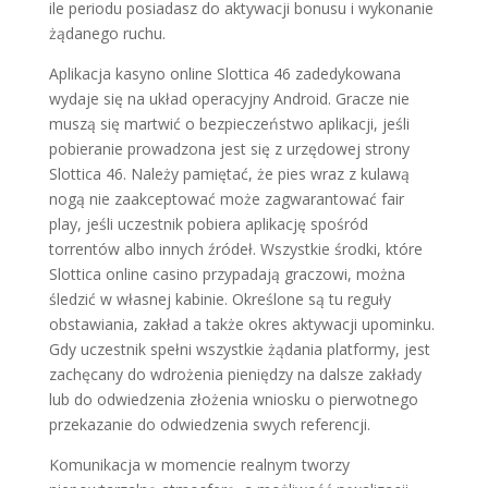
ile periodu posiadasz do aktywacji bonusu i wykonanie
żądanego ruchu.
Aplikacja kasyno online Slottica 46 zadedykowana
wydaje się na układ operacyjny Android. Gracze nie
muszą się martwić o bezpieczeństwo aplikacji, jeśli
pobieranie prowadzona jest się z urzędowej strony
Slottica 46. Należy pamiętać, że pies wraz z kulawą
nogą nie zaakceptować może zagwarantować fair
play, jeśli uczestnik pobiera aplikację spośród
torrentów albo innych źródeł. Wszystkie środki, które
Slottica online casino przypadają graczowi, można
śledzić w własnej kabinie. Określone są tu reguły
obstawiania, zakład a także okres aktywacji upominku.
Gdy uczestnik spełni wszystkie żądania platformy, jest
zachęcany do wdrożenia pieniędzy na dalsze zakłady
lub do odwiedzenia złożenia wniosku o pierwotnego
przekazanie do odwiedzenia swych referencji.
Komunikacja w momencie realnym tworzy