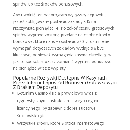
spinów lub też środków bonusowych.
Aby uwolnić ten nadprogram wyjąwszy depozytu,
jesteś zobligowany postawić zakłady x45 na
rzeczywiste pieniądze. 4) Po zakończeniu gratisowych
spinów wygrane zostaną przelane na osobne konto
bonusowe, które należy obstawić x20. Zrozumienie
wymagań dotyczących zakładów wydaje się być
kluczowe, ponieważ wymagania kasyna określają, w
jaki to sposób możesz zamienić wygrane bonusowe
na pieniądze wraz z wypłaty.
Popularne Rozrywki Dostępne W Kasynach
Przez Internet Spośród Bonusem Gotówkowym
Z Brakiem Depozytu
Betunlim Casino działa prawidłowo wraz z
rygorystycznymi instrukcjami swego organu
licencyjnego, by zapewnić dobre i uczciwe
środowisko gier.
Wszystkie środki, które Slottica internetowego