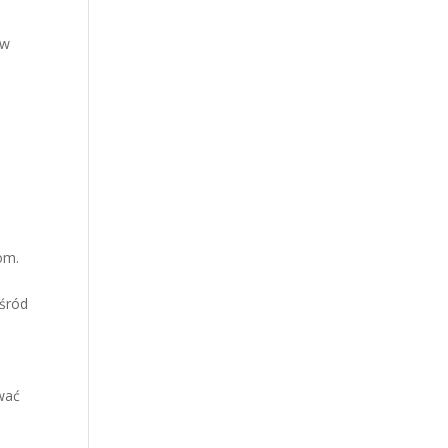
 w
om.
wśród
ować