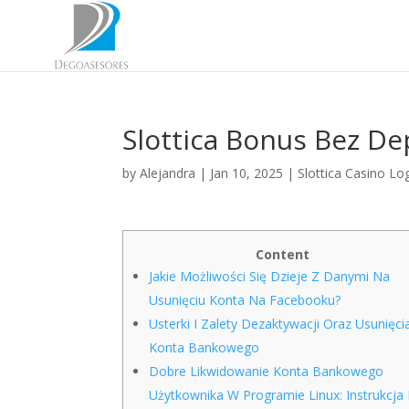
Slottica Bonus Bez D
by
Alejandra
|
Jan 10, 2025
|
Slottica Casino L
Content
Jakie Możliwości Się Dzieje Z Danymi Na
Usunięciu Konta Na Facebooku?
Usterki I Zalety Dezaktywacji Oraz Usunięci
Konta Bankowego
Dobre Likwidowanie Konta Bankowego
Użytkownika W Programie Linux: Instrukcja