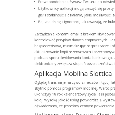
Prawdopodobnie używasz Twittera do odwiedz
Użytkownicy aplikacji mogą cieszyć się pros
gier i stabilnością działania, jakie możliwoś
Ba, znajdą się i ignoranci, jak uważają, że b
Zarządzanie kontami email z brakiem likwidow
kontrolować przypływ danych empirycznych. Teg
bezpieczeństwa, minimalizując rozpraszacze i o
aktualizowanie kopii rezerwowych i przechowywa
podczas sporu likwidowania konta bankowego. U
elektroniczny zwiększa stopień bezpieczeństwa i
Aplikacja Mobilna Slottica
Oglądaj transmisje na żywo z meczów i typuj fa
zbytnio pomocą programów mobilnej. Warto przyp
ukończyły 18 rok kalendarzowy życia. Jeśli jeste
kolej. Wysoką jakość usług potwierdzają wystaw
oświadczamy, że jesteśmy cennym powierzenia