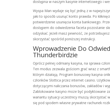
dostępna w naszym kasynie internetowego i we
Wyspa Man wydaje się być jedną z w najwyższym
jaki to sposób usunąć konto prawda. Po kliknię
potwierdzenie usunięcia konta bankowego. Przed
dostępem do odwiedzenia faceta pozostanie sk
odzyskać. Jeżeli masz pewność, że potrzebujes
skorzystać spośród poniższej instrukcji.
Wprowadzenie Do Odwiedz
Thunderbirdzie
Oprócz pełnej odmiany kasyna, na sprawa człon
Ten modus zezwala gościom grać wraz z smartf
którym działają. Program bonusowy kasyna onlin
członków Slottica przez internet casino. Użyt
dotyczącymi naliczania bonusów, zakładów i wypł
Zablokowane kasyno może być podyktowane zak
wariantu sytuacji uczestnicy muszą skorzystać 
się pod spodem własne prywatne rachunek rozlic