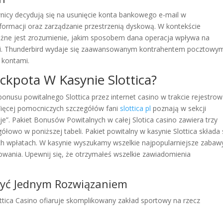
icy decydują się na usunięcie konta bankowego e-mail w
formacji oraz zarządzanie przestrzenią dyskową. W kontekście
ażne jest zrozumienie, jakim sposobem dana operacja wpływa na
cji. Thunderbird wydaje się zaawansowanym kontrahentem pocztowy
a kontami.
ckpota W Kasynie Slottica?
usu powitalnego Slottica przez internet casino w trakcie rejestrow
. Więcej pomocniczych szczegółów fani
slottica pl
poznają w sekcji
e”. Pakiet Bonusów Powitalnych w całej Slotica casino zawiera trzy
owo w poniższej tabeli. Pakiet powitalny w kasynie Slottica składa 
ch wpłatach. W kasynie wyszukamy wszelkie najpopularniejsze zabaw
wania. Upewnij się, że otrzymałeś wszelkie zawiadomienia
 Być Jednym Rozwiązaniem
ttica Casino ofiaruje skomplikowany zakład sportowy na rzecz