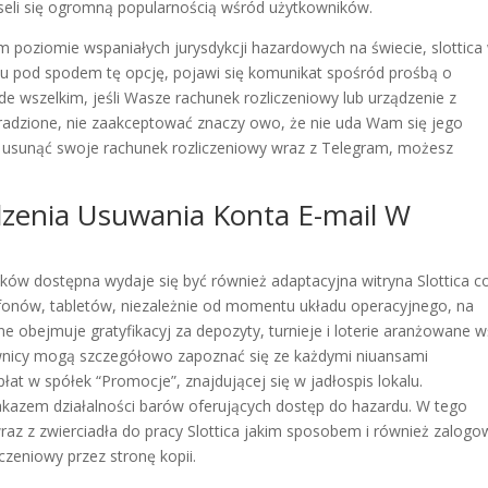
seli się ogromną popularnością wśród użytkowników.
 poziomie wspaniałych jurysdykcji hazardowych na świecie, slottica
ciu pod spodem tę opcję, pojawi się komunikat spośród prośbą o
e wszelkim, jeśli Wasze rachunek rozliczeniowy lub urządzenie z
radzione, nie zaakceptować znaczy owo, że nie uda Wam się jego
z usunąć swoje rachunek rozliczeniowy wraz z Telegram, możesz
enia Usuwania Konta E-mail W
ków dostępna wydaje się być również adaptacyjna witryna Slottica c
onów, tabletów, niezależnie od momentu układu operacyjnego, na
e obejmuje gratyfikacyj za depozyty, turnieje i loterie aranżowane 
kownicy mogą szczegółowo zapoznać się ze każdymi niuansami
at w spółek “Promocje”, znajdującej się w jadłospis lokalu.
azem działalności barów oferujących dostęp do hazardu. W tego
wraz z zwierciadła do pracy Slottica jakim sposobem i również zalog
zeniowy przez stronę kopii.