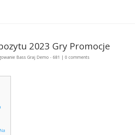
epozytu 2023 Gry Promocje
ogowanie Bass Graj Demo - 681
|
0 comments
a
 Na