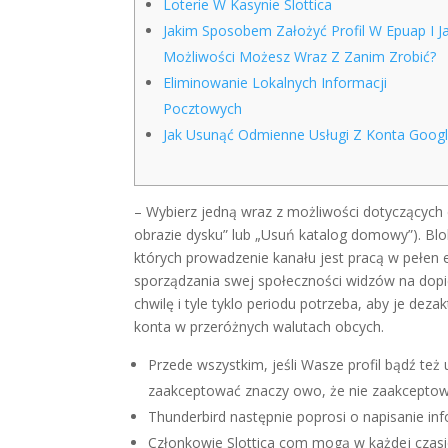
Loterie W Kasynie Slottica
Jakim Sposobem Założyć Profil W Epuap I J
Możliwości Możesz Wraz Z Zanim Zrobić?
Eliminowanie Lokalnych Informacji
Pocztowych
Jak Usunąć Odmienne Usługi Z Konta Goog
– Wybierz jedną wraz z możliwości dotyczących 
obrazie dysku” lub „Usuń katalog domowy”). Blo
których prowadzenie kanału jest pracą w pełen 
sporządzania swej społeczności widzów na dopie
chwilę i tyle tyklo periodu potrzeba, aby je d
konta w przeróżnych walutach obcych.
Przede wszystkim, jeśli Wasze profil bądź te
zaakceptować znaczy owo, że nie zaakcepto
Thunderbird następnie poprosi o napisanie inf
Członkowie Slottica com mogą w każdej czasi