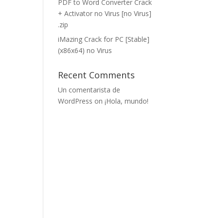
PDF to Word Converter Crack
+ Activator no Virus [no Virus]
.zip
iMazing Crack for PC [Stable]
(x86x64) no Virus
Recent Comments
Un comentarista de
WordPress
on
¡Hola, mundo!