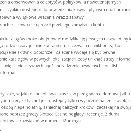
enia obserwowania celebrytów, polityków, a nawet znajomych.
tym i szybkim dostępem do odwiedzenia kasyna, płynnym uruchamian
ci zapewnia wyjątkowe wrażenia wraz z zabawy.
ukmacher celowo nie uprościł przebiegu zamykania konta.
ania katalogów może obejmować modyfikację pewnych ustawień, by l
o rodzaju zarządzanie kontami email zezwala na wikt porządku i
bciążenie skrzynki odbiorczej. Zalecane wydaje się być pewne
nie katalogów w pewnych lokalizacjach, żeby uniknąć straty informac
sunięcie nieaktywnych bądź sporadycznie używanych kont list
nformacji.
ktycznie, w jaki to sposób uwielbiasz – w przeglądarce domowej albo
omnieć, że hazard jest dostępny tylko i wyłącznie na rzecz osób, k
ś osobą niepełnoletnią, zaniechaj dalszych kroków i zaczekaj na swoj
ione poprzez graczy Slottica Casino poglądy i recenzje. Z dumą
 dostawcą rozwiązań w domenie iGamingu.