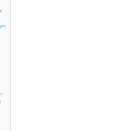
ie
nym
e?
0