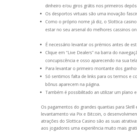
dinheiro e/ou giros grátis nos primeiros depós
Os desportos virtuais são uma inovação fasci
Como o próprio nome já diz, o Slottica casino 
estar no seu arsenal do melhores cassinos on-l
É necessário levantar os prémios antes de est
Clique em “Live Dealers” na barra do navega
concupiscência e osso aparecendo na sua tela
Para levantar o primeiro montante dos ganhos,
Só sentimos falta de links para os termos e
bônus aparecem na página.
Também é possibilitado an utilizar um plano e
Os pagamentos do grandes quantias para Skrill 
levantamento via Pix e Bitcoin, o desenvolvimen
atrações do Slottica Casino são as suas atrat
aos jogadores uma experiência muito mais grati