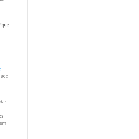
fique
é
dade
dar
es
bem