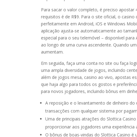
Para sacar o valor completo, é preciso apostar 
requisitos é de R$9. Para o site oficial, o casi
perfeitamente em Android, iOS e Windows Mobil
aplicação ajusta-se automaticamente ao tamanh
especial para o seu telemóvel – disponível para
ao longo de uma curva ascendente. Quando uma 
aumentam.
Em seguida, faça uma conta no site ou faça logi
uma ampla diversidade de jogos, incluindo cent
além de jogos mesa, casino ao vivo, apostas es
que haja algo para todos os gostos e preferênc
para novos jogadores, incluindo bônus em dinhei
A reposição e o levantamento de dinheiro do 
transacções com qualquer sistema por pagame
Uma de principais atrações do Slottica Casin
proporcionar aos jogadores uma experiência a
O bônus de boas-vindas do Slottica Casino é