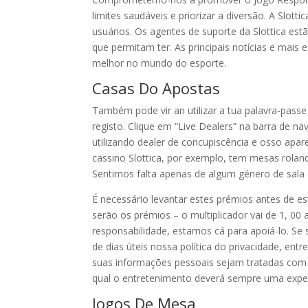
limites saudáveis e priorizar a diversão. A Slo
usuários. Os agentes de suporte da Slottica es
que permitam ter. As principais notícias e mais
melhor no mundo do esporte.
Casas Do Apostas
Também pode vir an utilizar a tua palavra-passe e
registo. Clique em “Live Dealers” na barra de 
utilizando dealer de concupiscência e osso apar
cassino Slottica, por exemplo, tem mesas rol
Sentimos falta apenas de algum género de sala
É necessário levantar estes prémios antes de e
serão os prémios – o multiplicador vai de 1, 00 
responsabilidade, estamos cá para apoiá-lo. Se 
de dias úteis nossa política do privacidade, ent
suas informações pessoais sejam tratadas com
qual o entretenimento deverá sempre uma experi
Jogos De Mesa