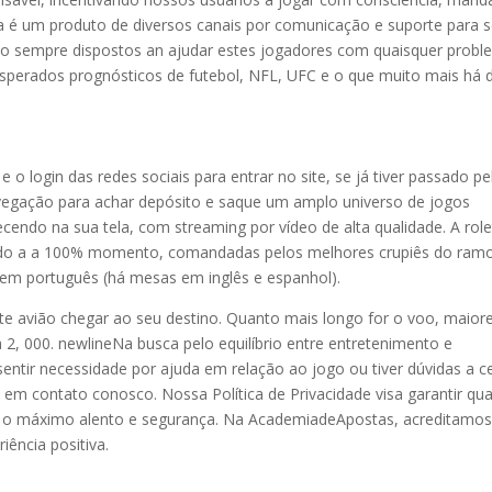
ttica é um produto de diversos canais por comunicação e suporte para 
tão sempre dispostos an ajudar estes jogadores com quaisquer prob
 esperados prognósticos de futebol, NFL, UFC e o que muito mais há 
 o login das redes sociais para entrar no site, se já tiver passado pe
navegação para achar depósito e saque um amplo universo de jogos
ecendo na sua tela, com streaming por vídeo de alta qualidade. A rol
ando a a 100% momento, comandadas pelos melhores crupiês do ramo
 em português (há mesas em inglês e espanhol).
ste avião chegar ao seu destino. Quanto mais longo for o voo, maior
a 2, 000. newlineNa busca pelo equilíbrio entre entretenimento e
sentir necessidade por ajuda em relação ao jogo ou tiver dúvidas a c
re em contato conosco. Nossa Política de Privacidade visa garantir qua
 o máximo alento e segurança. Na AcademiadeApostas, acreditamo
ência positiva.