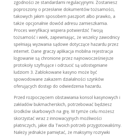
zgodności ze standardami regulacyjnymi. Zostaniesz
poproszony o przesłanie dokumentów tożsamości,
takowych jakim sposobem paszport albo prawko, a
także opcjonalnie dowód adresu zamieszkamia.
Proces weryfikacji wspiera potwierdzić Twoją
tożsamość i wiek, zapewniając, że wszelcy zawodnicy
spełniają wyzwania sądowe dotyczące hazardu przez
internet. Dane graczy aplikacja mobilna rejestracja
logowanie są chronione przez najnowocześniejsze
protokoły szyfrujące i odrzucić są udostępniane
ludziom 3. Zablokowane kasyno może być
spowodowane zakazem działalności szynków
oferujących dostęp do odwiedzenia hazardu.
Przed rozpoczęciem obstawiania konsol kasynowych i
zakładów bukmacherskich, potrzebować będziesz
środków skarbowych na grę. W tymże celu możesz
skorzystać wraz z innowacyjnych możliwości
płatniczych, jakie dla Twoich potrzeb przygotowaliśmy.
Należy jednakże pamiętać, że maksymy rozrywki