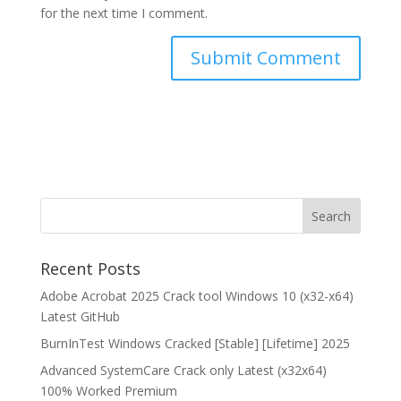
for the next time I comment.
Recent Posts
Adobe Acrobat 2025 Crack tool Windows 10 (x32-x64)
Latest GitHub
BurnInTest Windows Cracked [Stable] [Lifetime] 2025
Advanced SystemCare Crack only Latest (x32x64)
100% Worked Premium