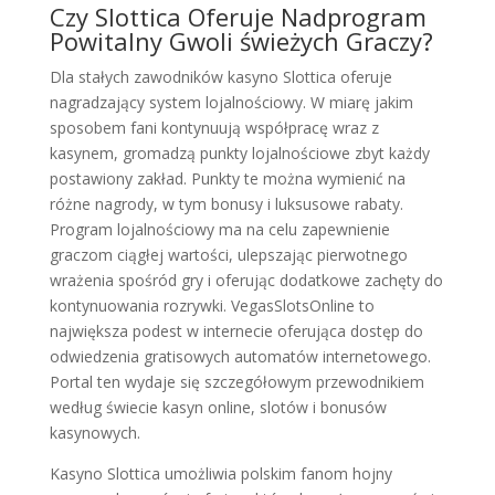
Czy Slottica Oferuje Nadprogram
Powitalny Gwoli świeżych Graczy?
Dla stałych zawodników kasyno Slottica oferuje
nagradzający system lojalnościowy. W miarę jakim
sposobem fani kontynuują współpracę wraz z
kasynem, gromadzą punkty lojalnościowe zbyt każdy
postawiony zakład. Punkty te można wymienić na
różne nagrody, w tym bonusy i luksusowe rabaty.
Program lojalnościowy ma na celu zapewnienie
graczom ciągłej wartości, ulepszając pierwotnego
wrażenia spośród gry i oferując dodatkowe zachęty do
kontynuowania rozrywki. VegasSlotsOnline to
największa podest w internecie oferująca dostęp do
odwiedzenia gratisowych automatów internetowego.
Portal ten wydaje się szczegółowym przewodnikiem
według świecie kasyn online, slotów i bonusów
kasynowych.
Kasyno Slottica umożliwia polskim fanom hojny