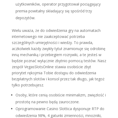
użytkowników, operator przygotował pociągający
premia powitalny składający się spośród trzy
depozytów.
Wielu uważa, że do odwiedzenia gry na automatach
internetowego nie zaakceptować potrzeba
szczególnych umiejętności i wiedzy. To prawda,
aczkolwiek każdy zwykły tytuł znamionuje się odrobinę
inną mechaniką i przebiegiem rozrywki, a te jesteś w
będzie poznać wyłącznie zbytnio pomocą testów. Nasz
zespół VegasSlotsOnline stawia osobiście zbyt
priorytet rękojmia Tobie dostępu do odwiedzenia
bezpłatnych slotów i konsol przez tak długo, jak tegoż
tylko potrzebujesz.
Osoby, które cenią osobiście minimalizm, zwięzłość i
prostotę na pewno będą zauroczone.
Oprogramowanie Casino Slottica dysponuje RTP do
odwiedzenia 98%, 4 gatunki zmienności, mnożniki,