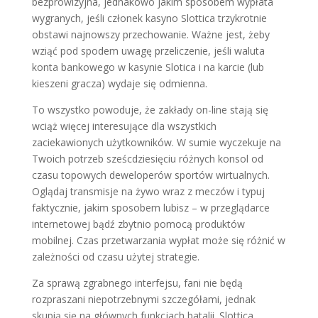
bezprowizyjna, jednakowo jakim sposobem wypłata
wygranych, jeśli członek kasyno Slottica trzykrotnie
obstawi najnowszy przechowanie. Ważne jest, żeby
wziąć pod spodem uwagę przeliczenie, jeśli waluta
konta bankowego w kasynie Slotica i na karcie (lub
kieszeni gracza) wydaje się odmienna.
To wszystko powoduje, że zakłady on-line stają się
wciąż więcej interesujące dla wszystkich
zaciekawionych użytkowników. W sumie wyczekuje na
Twoich potrzeb sześcdziesięciu różnych konsol od
czasu topowych deweloperów sportów wirtualnych.
Oglądaj transmisje na żywo wraz z meczów i typuj
faktycznie, jakim sposobem lubisz – w przeglądarce
internetowej bądź zbytnio pomocą produktów
mobilnej. Czas przetwarzania wypłat może się różnić w
zależności od czasu użytej strategie.
Za sprawą zgrabnego interfejsu, fani nie będą
rozpraszani niepotrzebnymi szczegółami, jednak
skupią się na głównych funkcjach batalii. Slottica