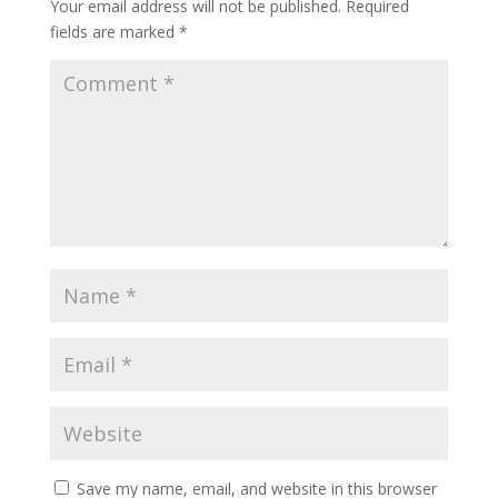
Your email address will not be published.
Required
fields are marked
*
Save my name, email, and website in this browser