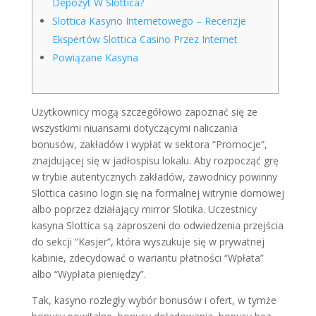
Depozyt W Slottica?
Slottica Kasyno Internetowego – Recenzje
Ekspertów Slottica Casino Przez Internet
Powiązane Kasyna
Użytkownicy mogą szczegółowo zapoznać się ze
wszystkimi niuansami dotyczącymi naliczania
bonusów, zakładów i wypłat w sektora “Promocje”,
znajdującej się w jadłospisu lokalu. Aby rozpocząć grę
w trybie autentycznych zakładów, zawodnicy powinny
Slottica casino login się na formalnej witrynie domowej
albo poprzez działający mirror Slotika. Uczestnicy
kasyna Slottica są zaproszeni do odwiedzenia przejścia
do sekcji “Kasjer”, która wyszukuje się w prywatnej
kabinie, zdecydować o wariantu płatności “Wpłata”
albo “Wypłata pieniędzy”.
Tak, kasyno rozległy wybór bonusów i ofert, w tymże