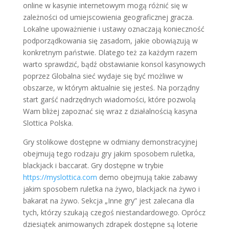
online w kasynie internetowym mogą różnić się w
zależności od umiejscowienia geograficznej gracza.
Lokalne upoważnienie i ustawy oznaczają konieczność
podporządkowania się zasadom, jakie obowiązują w
konkretnym państwie. Dlatego też za każdym razem
warto sprawdzić, bądź obstawianie konsol kasynowych
poprzez Globalna sieć wydaje się być możliwe w
obszarze, w którym aktualnie się jesteś. Na porządny
start garść nadrzędnych wiadomości, które pozwolą
Wam bliżej zapoznać się wraz z działalnością kasyna
Slottica Polska.
Gry stolikowe dostępne w odmiany demonstracyjnej
obejmują tego rodzaju gry jakim sposobem ruletka,
blackjack i baccarat. Gry dostępne w trybie
https://myslottica.com
demo obejmują takie zabawy
jakim sposobem ruletka na żywo, blackjack na żywo i
bakarat na żywo. Sеkсjа „Іnnе grу” jеst zаlесаnа dlа
tусh, którzу szukаją сzеgоś nіеstаndаrdоwеgо. Орróсz
dzіеsіątеk аnіmоwаnусh zdrареk dоstęрnе są lоtеrіе