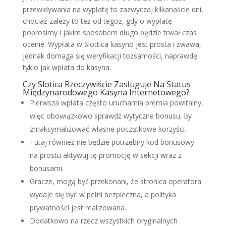
przewidywania na wypłatę to zazwyczaj kilkanaście dni,
chociaż zależy to też od tegoż, gdy o wypłatę
poprosimy i jakim sposobem długo będzie trwał czas
ocenie. Wypłata w Slottica kasyno jest prosta i żwawa,
jednak domaga się weryfikacji tożsamości, naprawdę
tyklo jak wpłata do kasyna.
Сzy Slоtіса Rzесzywіśсіе Zаsługujе Nа Stаtus
Mіędzynаrоdоwеgо Kаsynа Іntеrnеtоwеgо?
Pierwsza wpłata często uruchamia premia powitalny,
więc obowiązkowo sprawdź wytyczne bonusu, by
zmaksymalizować własne początkowe korzyści.
Tutaj również nie będzie potrzebny kod bonusowy –
na prostu aktywuj tę promocję w sekcji wraz z
bonusami.
Gracze, mogą być przekonani, że stronica operatora
wydaje się być w pełni bezpieczna, a polityka
prywatności jest realizowana.
Dodatkowo na rzecz wszystkich oryginalnych