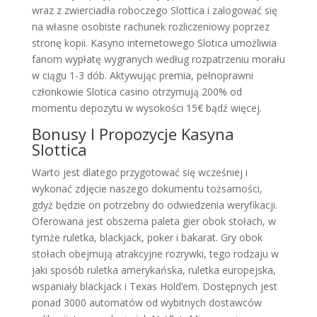
wraz z zwierciadła roboczego Slottica i zalogować się
na własne osobiste rachunek rozliczeniowy poprzez
stronę kopii. Kasyno internetowego Slotica umożliwia
fanom wypłatę wygranych według rozpatrzeniu morału
w ciągu 1-3 dób. Aktywując premia, pełnoprawni
członkowie Slotica casino otrzymują 200% od
momentu depozytu w wysokości 15€ bądź więcej.
Bonusy I Propozycje Kasyna
Slottica
Warto jest dlatego przygotować się wcześniej i
wykonać zdjęcie naszego dokumentu tożsamości,
gdyż będzie on potrzebny do odwiedzenia weryfikacji.
Oferowana jest obszerna paleta gier obok stołach, w
tymże ruletka, blackjack, poker i bakarat. Gry obok
stołach obejmują atrakcyjne rozrywki, tego rodzaju w
jaki sposób ruletka amerykańska, ruletka europejska,
wspaniały blackjack i Texas Hold’em. Dostępnych jest
ponad 3000 automatów od wybitnych dostawców