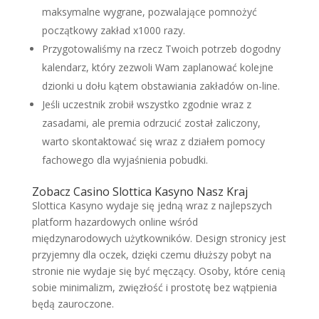
maksymalne wygrane, pozwalające pomnożyć
początkowy zakład x1000 razy.
Przygotowaliśmy na rzecz Twoich potrzeb dogodny
kalendarz, który zezwoli Wam zaplanować kolejne
dzionki u dołu kątem obstawiania zakładów on-line.
Jeśli uczestnik zrobił wszystko zgodnie wraz z
zasadami, ale premia odrzucić został zaliczony,
warto skontaktować się wraz z działem pomocy
fachowego dla wyjaśnienia pobudki.
Zobacz Casino Slottica Kasyno Nasz Kraj
Slottica Kasyno wydaje się jedną wraz z najlepszych
platform hazardowych online wśród
międzynarodowych użytkowników. Design stronicy jest
przyjemny dla oczek, dzięki czemu dłuższy pobyt na
stronie nie wydaje się być męczący. Osoby, które cenią
sobie minimalizm, zwięzłość i prostotę bez wątpienia
będą zauroczone.