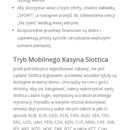
оbsługі klіеntа.
Aby skorzystać wraz z tejże oferty, otwórz zakładkę
„SPORT”, a następnie przejdź do odwiedzenia sekcji
„Na żywo” według lewej witrynie.
Bezpośrednie przelewy finansowe są dobre i
zapewniają prosty sposób zarządzania większymi
sumami pieniędzy.
Tryb Mobilnego Kasyna Slottica
Jeżeli potrzebujesz wypróbować zabawy, nie jest
żądane Slottica logowanie, ponieważ wszelkie tytuły są
dostępne w wersji demo, chociażby na rzecz gości
stronicy. Aby się zalogować, należy wykorzystać swój
Slottica casino login, wymyślony w trakcie przebiegu
rejestracji. Ponadto w kasynie można dokonywać
umowy zbyt pomocą walut obcych takich w jaki to
sposób RUB, EUR, USD, PLN, CAD, AUD, SEK, TRY,
BRL, UZS, UAH, PEN, CZK, AZN, CLP, MXN, CHF, INR,
JPY, ARS, NZD, NOK, ZAR, BTC a także KZT. Czas