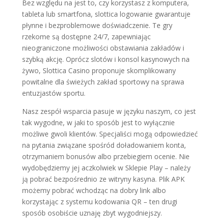
Bez względu na jest to, czy korzystasz z komputera,
tableta lub smartfona, slottica logowanie gwarantuje
płynne i bezproblemowe doświadczenie. Te gry
rzekome są dostępne 24/7, zapewniając
nieograniczone możliwości obstawiania zakładów i
szybką akcję. Oprócz slotów i konsol kasynowych na
żywo, Slottica Casino proponuje skomplikowany
powitalne dla świeżych zakład sportowy na sprawa
entuzjastów sportu.
Nasz zespół wsparcia pasuje w języku naszym, co jest
tak wygodne, w jaki to sposób jest to wyłącznie
możliwe gwoli klientów. Specjaliści mogą odpowiedzieć
na pytania związane spośród doładowaniem konta,
otrzymaniem bonusów albo przebiegiem ocenie. Nie
wydobędziemy jej aczkolwiek w Sklepie Play – należy
ją pobrać bezpośrednio ze witryny kasyna. Plik APK
możemy pobrać wchodząc na dobry link albo
korzystając z systemu kodowania QR – ten drugi
sposób osobiście uznaję zbyt wygodniejszy.