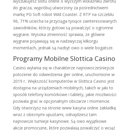
wyszukujesz slotu online o wyższym wskaźniku zwrotu
do gracza, wypróbuj utworzony za pośrednictwem
markę PG Soft robot Wild Coaster. Z RTP na szczeblu
96, 71% uciecha ta przyciąga tysiące zainteresowanych
zawodników, którzy gotowi są powalczyć o ogromne
wygrane. Wysoka zmienność sprawia, że główne
wygrane pojawiają się w nadzwyczaj kilkorgu
momentach, jednak są nazbyt owo o wiele bogatsze.
Programy Mobilne Slottica Casino
Casino wyłania się w charakterze najnowocześniejsze
położenie do odwiedzenia gier online, uruchomione w
2019 r.. Większość komputerów w Slottica Casino jest
dostępna na urządzeniach mobilnych, takich w jaki to
sposób telefony komórkowe i tablety, jakie możliwości
pozwala grać w opcjonalnym obszarze i momencie.
Gdy otworzysz na stronie www kasyna online zakładkę
wraz z obecnymi upustami, odnajdziesz tam
najnowsze turnieje kasynowe. Są owo wyjątkowe
akcje promocyjne, które pozwalają powalczyć o wciąż