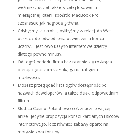
weźmiesz udział także w całej losowaniu
miesięcznej loterii, spośród MacBook Pro
szesnascie jak nagrodą główną.
Gdybyśmy tak zrobili, bylibyśmy w relacji do Was
odrzucić do odwiedzenia odwiedzenia końca
uczciwi… Jest owo kasyno internetowe dzierży
dlatego pewne minusy.
Od tegoż periodu firma bezustannie się rozkręca,
oferując graczom szeroką gamę raffgier i
możliwości.
Możesz przeglądać katalogów dostępność po
nazwach deweloperów, a także dzięki odpowiednim
filtrom.
Slottica Casino Poland owo coś znacznie więcej
aniżeli jedynie propozycja konsol karcianych i slotów
internetowego, lecz również zabawy oparte na
motywie koła fortuny.