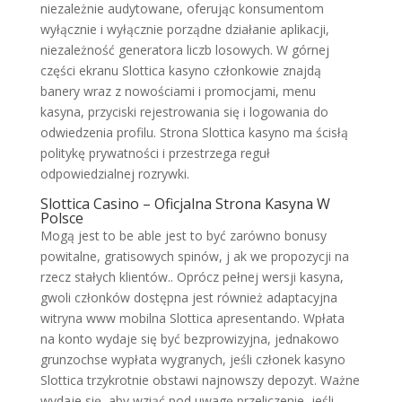
niezależnie audytowane, oferując konsumentom
wyłącznie i wyłącznie porządne działanie aplikacji,
niezależność generatora liczb losowych. W górnej
części ekranu Slottica kasyno członkowie znajdą
banery wraz z nowościami i promocjami, menu
kasyna, przyciski rejestrowania się i logowania do
odwiedzenia profilu. Strona Slottica kasyno ma ścisłą
politykę prywatności i przestrzega reguł
odpowiedzialnej rozrywki.
Slottica Casino – Oficjalna Strona Kasyna W
Polsce
Mogą jest to be able jest to być zarówno bonusy
powitalne, gratisowych spinów, j ak we propozycji na
rzecz stałych klientów.. Oprócz pełnej wersji kasyna,
gwoli członków dostępna jest również adaptacyjna
witryna www mobilna Slottica apresentando. Wpłata
na konto wydaje się być bezprowizyjna, jednakowo
grunzochse wypłata wygranych, jeśli członek kasyno
Slottica trzykrotnie obstawi najnowszy depozyt. Ważne
wydaje się, aby wziąć pod uwagę przeliczenie, jeśli