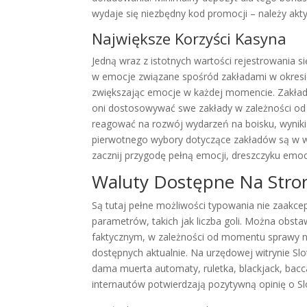
wydaje się niezbędny kod promocji – należy akt
Największe Korzyści Kasyna
Jedną wraz z istotnych wartości rejestrowania s
w emocje związane spośród zakładami w okresi
zwiększając emocje w każdej momencie. Zakład
oni dostosowywać swe zakłady w zależności od z
reagować na rozwój wydarzeń na boisku, wyniki
pierwotnego wybory dotyczące zakładów są w wyż
zacznij przygodę pełną emocji, dreszczyku emoc
Waluty Dostępne Na Stroni
Są tutaj pełne możliwości typowania nie zaakce
parametrów, takich jak liczba goli. Można obstaw
faktycznym, w zależności od momentu sprawy na
dostępnych aktualnie. Na urzędowej witrynie Sl
dama muerta automaty, ruletka, blackjack, bacc
internautów potwierdzają pozytywną opinię o Slo