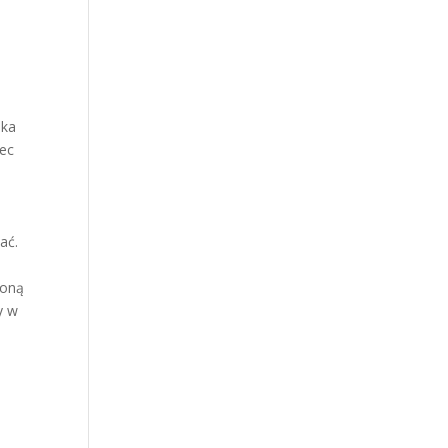
ska
iec
ać.
żoną
y w