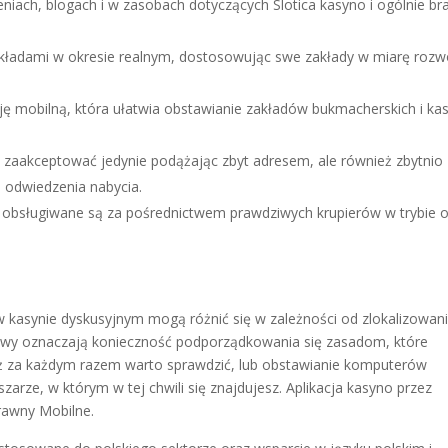
iach, blogach i w zasobach dotyczących Slotica kasyno i ogólnie br
kładami w okresie realnym, dostosowując swe zakłady w miarę rozw
ję mobilną, która ułatwia obstawianie zakładów bukmacherskich i ka
e zaakceptować jedynie podążając zbyt adresem, ale również zbytnio
 odwiedzenia nabycia.
óre obsługiwane są za pośrednictwem prawdziwych krupierów w trybie 
 w kasynie dyskusyjnym mogą różnić się w zależności od zlokalizowan
stawy oznaczają konieczność podporządkowania się zasadom, które
ż za każdym razem warto sprawdzić, lub obstawianie komputerów
arze, w którym w tej chwili się znajdujesz. Aplikacja kasyno przez
prawny Mobilne.