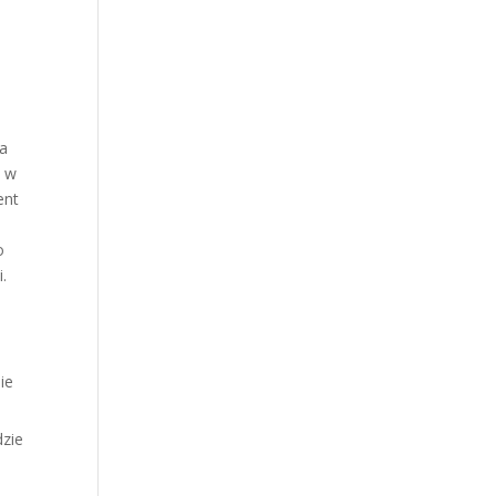
ca
i w
ent
o
.
ie
dzie