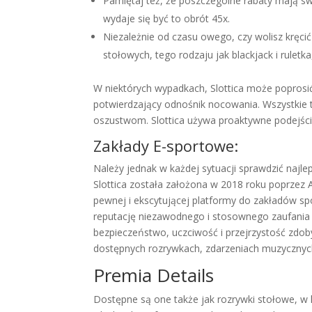
Pamiętaj też, że poszczególne rabaty mają s
wydaje się być to obrót 45x.
Niezależnie od czasu owego, czy wolisz kręc
stołowych, tego rodzaju jak blackjack i ruletka
W niektórych wypadkach, Slottica może poprosić
potwierdzający odnośnik nocowania. Wszystkie t
oszustwom. Slottica używa proaktywne podejście
Zakłady E-sportowe:
Należy jednak w każdej sytuacji sprawdzić najle
Slottica została założona w 2018 roku poprzez 
pewnej i ekscytującej platformy do zakładów sp
reputację niezawodnego i stosownego zaufania
bezpieczeństwo, uczciwość i przejrzystość zdo
dostępnych rozrywkach, zdarzeniach muzycznyc
Premia Details
Dostępne są one także jak rozrywki stołowe, w