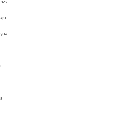
anży
oju
syna
on-
ia