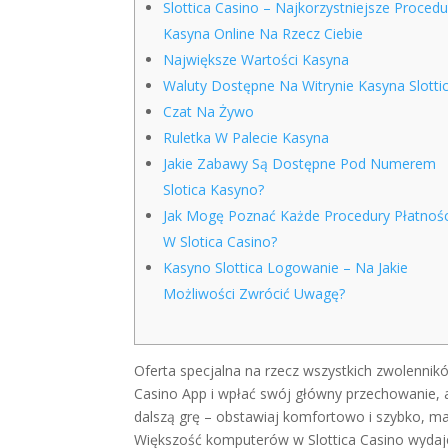
Slottica Casino – Najkorzystniejsze Procedu
Kasyna Online Na Rzecz Ciebie
Największe Wartości Kasyna
Waluty Dostępne Na Witrynie Kasyna Slotti
Czat Na Żywo
Ruletka W Palecie Kasyna
Jakie Zabawy Są Dostępne Pod Numerem
Slotica Kasyno?
Jak Mogę Poznać Każde Procedury Płatnośc
W Slotica Casino?
Kasyno Slottica Logowanie – Na Jakie
Możliwości Zwrócić Uwagę?
Oferta specjalna na rzecz wszystkich zwolennikó
Casino App i wpłać swój główny przechowanie, 
dalszą grę – obstawiaj komfortowo i szybko, m
Większość komputerów w Slottica Casino wydaje 