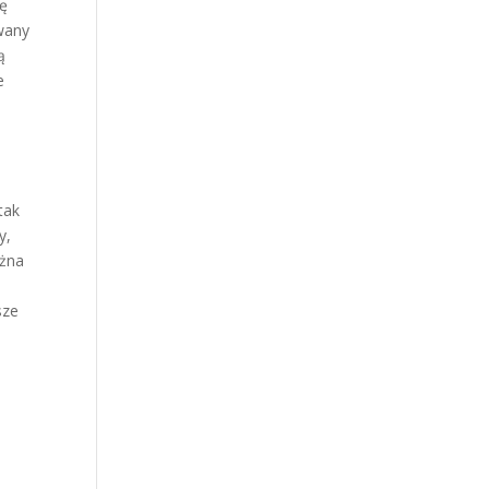
ię
wany
ą
e
tak
y,
ożna
sze