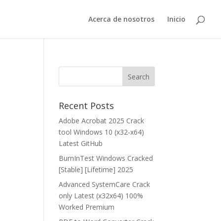
Acerca de nosotros
Inicio
Recent Posts
Adobe Acrobat 2025 Crack
tool Windows 10 (x32-x64)
Latest GitHub
BurnInTest Windows Cracked
[Stable] [Lifetime] 2025
Advanced SystemCare Crack
only Latest (x32x64) 100%
Worked Premium