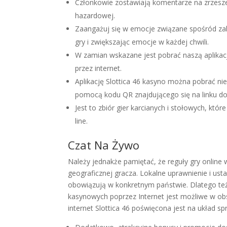
Członkowie zostawiają komentarze na zrzeszen
hazardowej.
Zaangażuj się w emocje związane spośród za
gry i zwiększając emocje w każdej chwili.
W zamian wskazane jest pobrać naszą aplikac
przez internet.
Aplikację Slottica 46 kasyno można pobrać ni
pomocą kodu QR znajdującego się na linku do
Jest to zbiór gier karcianych i stołowych, kt
line.
Czat Na Żywo
Należy jednakże pamiętać, że reguły gry online
geograficznej gracza. Lokalne uprawnienie i u
obowiązują w konkretnym państwie. Dlatego te
kasynowych poprzez Internet jest możliwe w obsz
internet Slottica 46 poświęcona jest na układ s