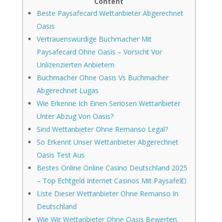
Content
Beste Paysafecard Wettanbieter Abgerechnet
Oasis
Vertrauenswürdige Buchmacher Mit
Paysafecard Ohne Oasis – Vorsicht Vor
Unlizenzierten Anbietern
Buchmacher Ohne Oasis Vs Buchmacher
Abgerechnet Lugas
Wie Erkenne Ich Einen Seriösen Wettanbieter
Unter Abzug Von Oasis?
Sind Wettanbieter Ohne Remanso Legal?
So Erkennt Unser Wettanbieter Abgerechnet
Oasis Test Aus
Bestes Online Online Casino Deutschland 2025
– Top Echtgeld Internet Casinos Mit Paysafe💶
Liste Dieser Wettanbieter Ohne Remanso In
Deutschland
Wie Wir Wettanbieter Ohne Oasis Bewerten,