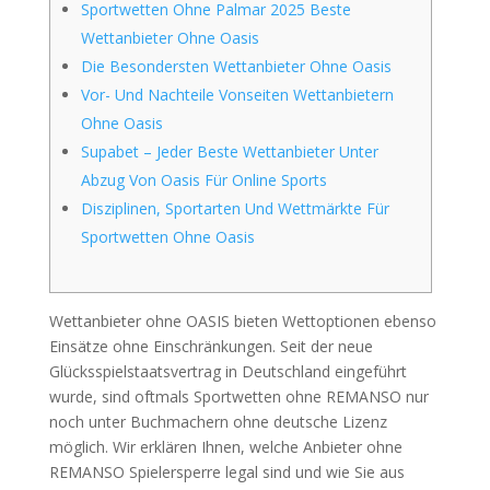
Sportwetten Ohne Palmar 2025 Beste
Wettanbieter Ohne Oasis
Die Besondersten Wettanbieter Ohne Oasis
Vor- Und Nachteile Vonseiten Wettanbietern
Ohne Oasis
Supabet – Jeder Beste Wettanbieter Unter
Abzug Von Oasis Für Online Sports
Disziplinen, Sportarten Und Wettmärkte Für
Sportwetten Ohne Oasis
Wettanbieter ohne OASIS bieten Wettoptionen ebenso
Einsätze ohne Einschränkungen. Seit der neue
Glücksspielstaatsvertrag in Deutschland eingeführt
wurde, sind oftmals Sportwetten ohne REMANSO nur
noch unter Buchmachern ohne deutsche Lizenz
möglich. Wir erklären Ihnen, welche Anbieter ohne
REMANSO Spielersperre legal sind und wie Sie aus