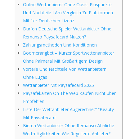
Online Wettanbieter Ohne Oasis: Pluspunkte
Und Nachteile I Am Vergleich Zu Plattformen
Mit 1er Deutschen Lizenz
Dürfen Deutsche Spieler Wettanbieter Ohne
Remanso Paysafecard Nutzen?
Zahlungsmethoden Und Konditionen
Boomerangbet – Kurzer Sportwettenanbieter
Ohne Palmeral Mit Großartigem Design
Vorteile Und Nachteile Von Wettanbietern
Ohne Lugas
Wettanbieter Mit Paysafecard 2025
Paysafekarten On The Web Kaufen Nicht über
Empfehlen
Liste Der Wettanbieter Abgerechnet” “Beauty
Mit Paysafecard
Bieten Wettanbieter Ohne Remanso Ähnliche
Wettmöglichkeiten Wie Regulierte Anbieter?