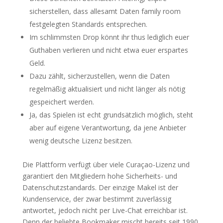
sicherstellen, dass allesamt Daten family room
festgelegten Standards entsprechen.
Im schlimmsten Drop könnt ihr thus lediglich euer
Guthaben verlieren und nicht etwa euer erspartes
Geld.
Dazu zählt, sicherzustellen, wenn die Daten
regelmäßig aktualisiert und nicht länger als nötig
gespeichert werden.
Ja, das Spielen ist echt grundsätzlich möglich, steht
aber auf eigene Verantwortung, da jene Anbieter
wenig deutsche Lizenz besitzen.
Die Plattform verfügt über viele Curaçao-Lizenz und
garantiert den Mitgliedern hohe Sicherheits- und
Datenschutzstandards. Der einzige Makel ist der
Kundenservice, der zwar bestimmt zuverlässig
antwortet, jedoch nicht per Live-Chat erreichbar ist.
Denn der beliebte Bookmaker mischt bereits seit 1990