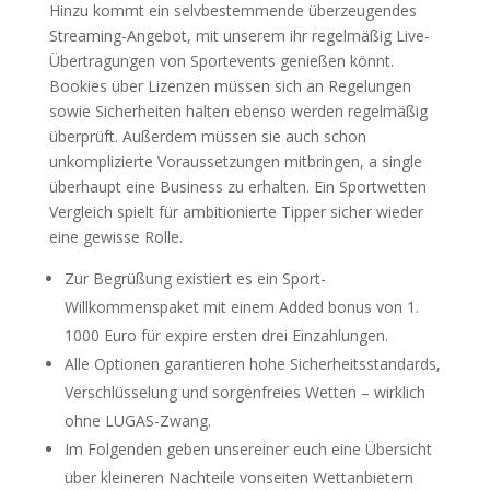
Hinzu kommt ein selvbestemmende überzeugendes
Streaming-Angebot, mit unserem ihr regelmäßig Live-
Übertragungen von Sportevents genießen könnt.
Bookies über Lizenzen müssen sich an Regelungen
sowie Sicherheiten halten ebenso werden regelmäßig
überprüft. Außerdem müssen sie auch schon
unkomplizierte Voraussetzungen mitbringen, a single
überhaupt eine Business zu erhalten. Ein Sportwetten
Vergleich spielt für ambitionierte Tipper sicher wieder
eine gewisse Rolle.
Zur Begrüßung existiert es ein Sport-
Willkommenspaket mit einem Added bonus von 1.
1000 Euro für expire ersten drei Einzahlungen.
Alle Optionen garantieren hohe Sicherheitsstandards,
Verschlüsselung und sorgenfreies Wetten – wirklich
ohne LUGAS-Zwang.
Im Folgenden geben unsereiner euch eine Übersicht
über kleineren Nachteile vonseiten Wettanbietern