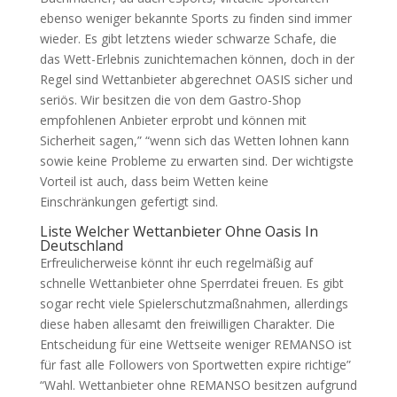
ebenso weniger bekannte Sports zu finden sind immer
wieder. Es gibt letztens wieder schwarze Schafe, die
das Wett-Erlebnis zunichtemachen können, doch in der
Regel sind Wettanbieter abgerechnet OASIS sicher und
seriös. Wir besitzen die von dem Gastro-Shop
empfohlenen Anbieter erprobt und können mit
Sicherheit sagen,” “wenn sich das Wetten lohnen kann
sowie keine Probleme zu erwarten sind. Der wichtigste
Vorteil ist auch, dass beim Wetten keine
Einschränkungen gefertigt sind.
Liste Welcher Wettanbieter Ohne Oasis In
Deutschland
Erfreulicherweise könnt ihr euch regelmäßig auf
schnelle Wettanbieter ohne Sperrdatei freuen. Es gibt
sogar recht viele Spielerschutzmaßnahmen, allerdings
diese haben allesamt den freiwilligen Charakter. Die
Entscheidung für eine Wettseite weniger REMANSO ist
für fast alle Followers von Sportwetten expire richtige”
“Wahl. Wettanbieter ohne REMANSO besitzen aufgrund