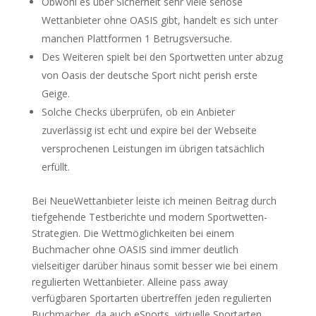
Obwohl es über Sicherheit sehr viele seriöse
Wettanbieter ohne OASIS gibt, handelt es sich unter
manchen Plattformen 1 Betrugsversuche.
Des Weiteren spielt bei den Sportwetten unter abzug
von Oasis der deutsche Sport nicht perish erste
Geige.
Solche Checks überprüfen, ob ein Anbieter
zuverlässig ist echt und expire bei der Webseite
versprochenen Leistungen im übrigen tatsächlich
erfüllt.
Bei NeueWettanbieter leiste ich meinen Beitrag durch
tiefgehende Testberichte und modern Sportwetten-
Strategien. Die Wettmöglichkeiten bei einem
Buchmacher ohne OASIS sind immer deutlich
vielseitiger darüber hinaus somit besser wie bei einem
regulierten Wettanbieter. Alleine pass away
verfügbaren Sportarten übertreffen jeden regulierten
Buchmacher, da auch eSports, virtuelle Sportarten