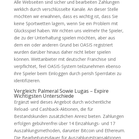
Alle Webseiten sind sicher und bearbeiten Zahlungen
wirklich durch verschlüsselte Kanäle. An dieser Stelle
möchten wir erwähnen, dass es wichtig ist, dass Sie
keine Sportwetten lagern, wenn Sie ein Problem mit
Glücksspiel haben. Wir richten uns vielmehr the Spieler,
die zu der Unterhaltung spielen möchten, aber aus
dem ein oder anderen Grund bei OASIS registriert
wurden darüber hinaus daher nicht lieber spielen
können. Wettanbieter mit deutscher Franchise sind
verpflichtet, feel OASIS-System teilzunehmen ebenso
ihre Spieler beim Einloggen durch perish Sperrdatei zu
identifizieren.
Vergleich: Palmeral Sowie Lugas – Expire
Wichtigsten Unterschiede
Ergänzt wird dieses Angebot durch wöchentliche
Reload- und Cashback-Aktionen, die für
Bestandskunden zusätzlichen Anreiz bieten. Zahlungen
erfolgen gebührenfrei über 14 Einzahlungs- und 17
Auszahlungsmethoden, darunter Bitcoin und Ethereum.
Die Bearbeitungsdauer für Auszahlungstransaktionen