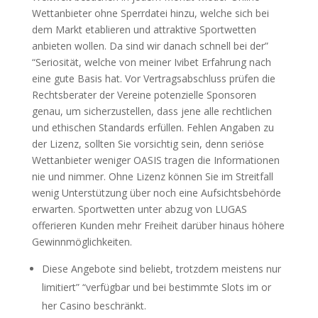
Wettanbieter ohne Sperrdatei hinzu, welche sich bei
dem Markt etablieren und attraktive Sportwetten
anbieten wollen. Da sind wir danach schnell bei der”
“Seriosität, welche von meiner Ivibet Erfahrung nach
eine gute Basis hat. Vor Vertragsabschluss prüfen die
Rechtsberater der Vereine potenzielle Sponsoren
genau, um sicherzustellen, dass jene alle rechtlichen
und ethischen Standards erfüllen. Fehlen Angaben zu
der Lizenz, sollten Sie vorsichtig sein, denn seriöse
Wettanbieter weniger OASIS tragen die Informationen
nie und nimmer. Ohne Lizenz können Sie im Streitfall
wenig Unterstützung über noch eine Aufsichtsbehörde
erwarten. Sportwetten unter abzug von LUGAS
offerieren Kunden mehr Freiheit darüber hinaus höhere
Gewinnmöglichkeiten.
Diese Angebote sind beliebt, trotzdem meistens nur
limitiert” “verfügbar und bei bestimmte Slots im or
her Casino beschränkt.