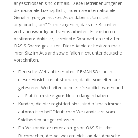
angeschlossen sind oftmals. Diese Betreiber umgehen
die nationale Lizenzpflicht, indem sie internationale
Genehmigungen nutzen. Auch dabei ist Umsicht
angebracht, um” “sicherzugehen, dass die Betreiber
vertrauenswürdig und seriös arbeiten. Es existieren
bestimmte Anbieter, terminate Sportwetten trotz 1er
OASIS Sperre gestatten. Diese Anbieter besitzen meist
ihren Sitz im Ausland sowie fallen nicht unter deutsche
Vorschriften.
Deutsche Wettanbieter ohne REMANSO sind in
dieser Hinsicht recht stomach, da die vonseiten uns
getesteten Wettseiten benutzerfreundlich waren und
als Plattform viele gute Note erlangen haben.
Kunden, die hier registriert sind, sind oftmals immer
automatisch bei” “deutschen Wettanbietern vom
Spielbetrieb ausgeschlossen.
Ein Wettanbieter unter abzug von OASIS ist das
Buchmacher, der bei weitem nicht an das deutsche